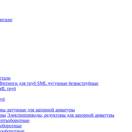
ческие
етали
Фитинги для труб SML чугунные безраструбные
ML труб
руб
ны латунные для запорной арматуры
Электроприводы, редукторы для запорной арматуры
ертьоборотные
ооборотные
гооборотные