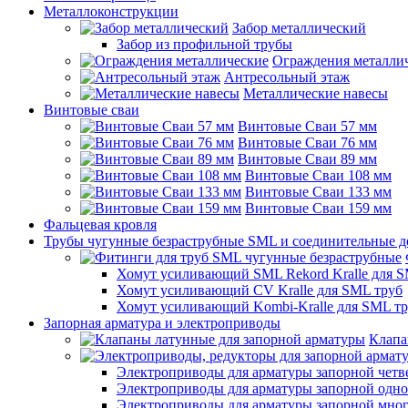
Металлоконструкции
Забор металлический
Забор из профильной трубы
Ограждения металли
Антресольный этаж
Металлические навесы
Винтовые сваи
Винтовые Сваи 57 мм
Винтовые Сваи 76 мм
Винтовые Сваи 89 мм
Винтовые Сваи 108 мм
Винтовые Сваи 133 мм
Винтовые Сваи 159 мм
Фальцевая кровля
Трубы чугунные безраструбные SML и соединительные д
Хомут усиливающий SML Rekord Kralle для S
Хомут усиливающий CV Kralle для SML труб
Хомут усиливающий Kombi-Kralle для SML т
Запорная арматура и электроприводы
Клапа
Электроприводы для арматуры запорной четв
Электроприводы для арматуры запорной одн
Электроприводы для арматуры запорной мно