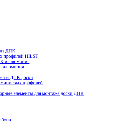
 из ДПК
ых профилей HILST
ПК и алюминия
 и алюминия
ей и ДПК доски
люминиевых профилей
орные элементы для монтажа доски ДПК
рбонат