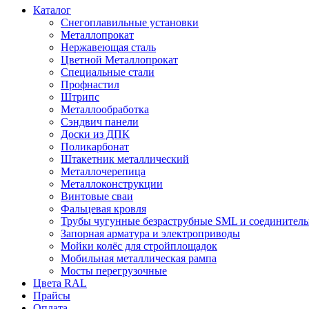
Каталог
Снегоплавильные установки
Металлопрокат
Нержавеющая сталь
Цветной Металлопрокат
Специальные стали
Профнастил
Штрипс
Металлообработка
Сэндвич панели
Доски из ДПК
Поликарбонат
Штакетник металлический
Металлочерепица
Металлоконструкции
Винтовые сваи
Фальцевая кровля
Трубы чугунные безраструбные SML и соединитель
Запорная арматура и электроприводы
Мойки колёс для стройплощадок
Мобильная металлическая рампа
Мосты перегрузочные
Цвета RAL
Прайсы
Оплата