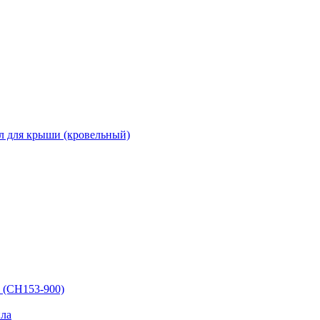
л для крыши (кровельный)
 (СН153-900)
ла