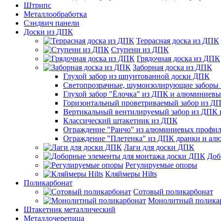
Штрипс
Металлообработка
Сэндвич панели
Доски из ДПК
Террасная доска из ДПК
Ступени из ДПК
Грядочная доска из ДПК
Заборная доска из ДПК
Глухой забор из шпунтованной доски ДПК
Светопрозрачные, шумоизолирующие заборы
Глухой забор "Ёлочка" из ДПК и алюминиев
Горизонтальный проветриваемый забор из Д
Вертикальный вентилируемый забор из ДПК
Классический штакетник из ДПК
Ограждение "Ранчо" из алюминиевых профил
Ограждение "Плетенка" из ДПК дранки и а
Лаги для доски ДПК
Доб
Регулируемые опоры
Кляймеры Hilts
Поликарбонат
Сотовый поликарбонат
Монолитный полика
Штакетник металлический
Металлочерепица