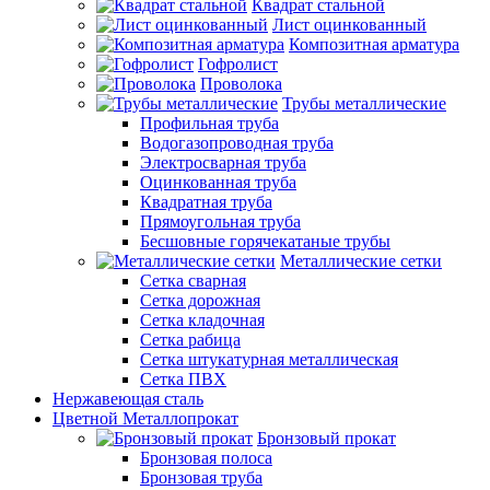
Квадрат стальной
Лист оцинкованный
Композитная арматура
Гофролист
Проволока
Трубы металлические
Профильная труба
Водогазопроводная труба
Электросварная труба
Оцинкованная труба
Квадратная труба
Прямоугольная труба
Бесшовные горячекатаные трубы
Металлические сетки
Сетка сварная
Сетка дорожная
Сетка кладочная
Сетка рабица
Сетка штукатурная металлическая
Сетка ПВХ
Нержавеющая сталь
Цветной Металлопрокат
Бронзовый прокат
Бронзовая полоса
Бронзовая труба