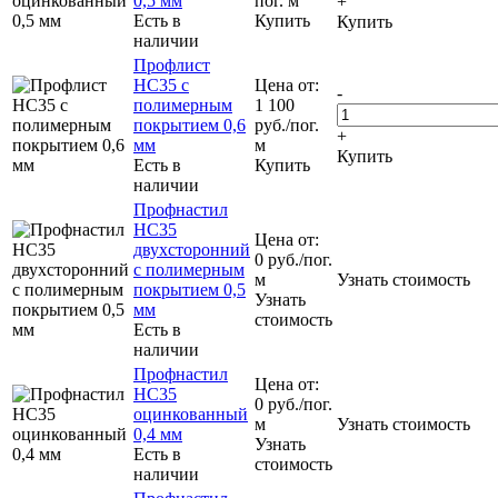
0,5 мм
пог. м
+
Есть в
Купить
Купить
наличии
Профлист
НС35 с
Цена от:
-
полимерным
1 100
покрытием 0,6
руб.
/пог.
+
мм
м
Купить
Есть в
Купить
наличии
Профнастил
НС35
Цена от:
двухсторонний
0
руб.
/пог.
с полимерным
м
Узнать стоимость
покрытием 0,5
Узнать
мм
стоимость
Есть в
наличии
Профнастил
Цена от:
НС35
0
руб.
/пог.
оцинкованный
м
Узнать стоимость
0,4 мм
Узнать
Есть в
стоимость
наличии