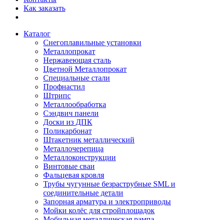
Как заказать
Каталог
Снегоплавильные установки
Металлопрокат
Нержавеющая сталь
Цветной Металлопрокат
Специальные стали
Профнастил
Штрипс
Металлообработка
Сэндвич панели
Доски из ДПК
Поликарбонат
Штакетник металлический
Металлочерепица
Металлоконструкции
Винтовые сваи
Фальцевая кровля
Трубы чугунные безраструбные SML и
соединительные детали
Запорная арматура и электроприводы
Мойки колёс для стройплощадок
Мобильная металлическая рампа