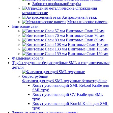
Забор из профильной трубы
Ограждения
металлические
Антресольный этаж
Металлические навесы
Винтовые сваи
Винтовые Сваи 57 мм
Винтовые Сваи 76 мм
Винтовые Сваи 89 мм
Винтовые Сваи 108 мм
Винтовые Сваи 133 мм
Винтовые Сваи 159 мм
Фальцевая кровля
Трубы чугунные безраструбные SML и соединительные
детали
Фитинги для труб SML чугунные безраструбные
Хомут усиливающий SML Rekord Kralle для
SML труб
Хомут усиливающий CV Kralle для SML
труб
Хомут усиливающий Kombi-Kralle для SML
труб
Запорная арматура и электроприводы