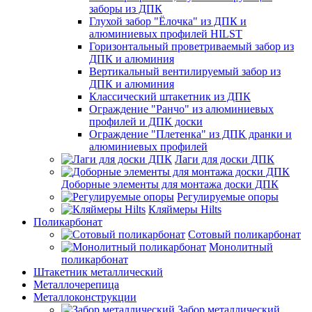
заборы из ДПК
Глухой забор "Ёлочка" из ДПК и
алюминиевых профилей HILST
Горизонтальный проветриваемый забор из
ДПК и алюминия
Вертикальный вентилируемый забор из
ДПК и алюминия
Классический штакетник из ДПК
Ограждение "Ранчо" из алюминиевых
профилей и ДПК доски
Ограждение "Плетенка" из ДПК дранки и
алюминиевых профилей
Лаги для доски ДПК
Доборные элементы для монтажа доски ДПК
Регулируемые опоры
Кляймеры Hilts
Поликарбонат
Сотовый поликарбонат
Монолитный
поликарбонат
Штакетник металлический
Металлочерепица
Металлоконструкции
Забор металлический