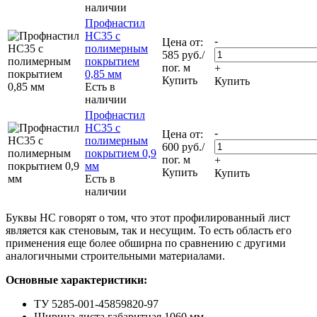
наличии
Профнастил
НС35 с
-
Цена от:
полимерным
585
руб.
/
покрытием
пог. м
+
0,85 мм
Купить
Купить
Есть в
наличии
Профнастил
НС35 с
-
Цена от:
полимерным
600
руб.
/
покрытием 0,9
пог. м
+
мм
Купить
Купить
Есть в
наличии
Буквы НС говорят о том, что этот профилированный лист
является как стеновым, так и несущим. То есть область его
применения еще более обширна по сравнению с другими
аналогичными строительными материалами.
Основные характеристики:
ТУ 5285-001-45859820-97
Ширина листа габаритная 1060 мм