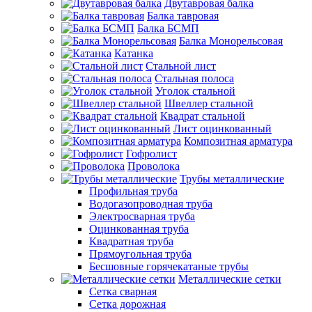
Двутавровая балка
Балка тавровая
Балка БСМП
Балка Монорельсовая
Катанка
Стальной лист
Стальная полоса
Уголок стальной
Швеллер стальной
Квадрат стальной
Лист оцинкованный
Композитная арматура
Гофролист
Проволока
Трубы металлические
Профильная труба
Водогазопроводная труба
Электросварная труба
Оцинкованная труба
Квадратная труба
Прямоугольная труба
Бесшовные горячекатаные трубы
Металлические сетки
Сетка сварная
Сетка дорожная