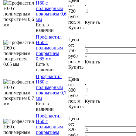
Цена
Н60 с
-
от:
полимерным
720
покрытием 0,6
руб.
/
+
мм
пог. м
Купить
Есть в
Купить
наличии
Профнастил
Цена
Н60 с
-
от:
полимерным
750
покрытием
руб.
/
+
0,65 мм
пог. м
Купить
Есть в
Купить
наличии
Профнастил
Цена
Н60 с
-
от:
полимерным
800
покрытием 0,7
руб.
/
+
мм
пог. м
Купить
Есть в
Купить
наличии
Профнастил
Цена
Н60 с
-
от:
полимерным
820
покрытием
руб.
/
+