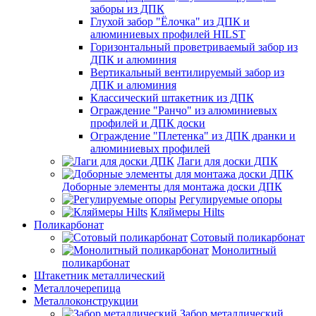
заборы из ДПК
Глухой забор "Ёлочка" из ДПК и
алюминиевых профилей HILST
Горизонтальный проветриваемый забор из
ДПК и алюминия
Вертикальный вентилируемый забор из
ДПК и алюминия
Классический штакетник из ДПК
Ограждение "Ранчо" из алюминиевых
профилей и ДПК доски
Ограждение "Плетенка" из ДПК дранки и
алюминиевых профилей
Лаги для доски ДПК
Доборные элементы для монтажа доски ДПК
Регулируемые опоры
Кляймеры Hilts
Поликарбонат
Сотовый поликарбонат
Монолитный
поликарбонат
Штакетник металлический
Металлочерепица
Металлоконструкции
Забор металлический