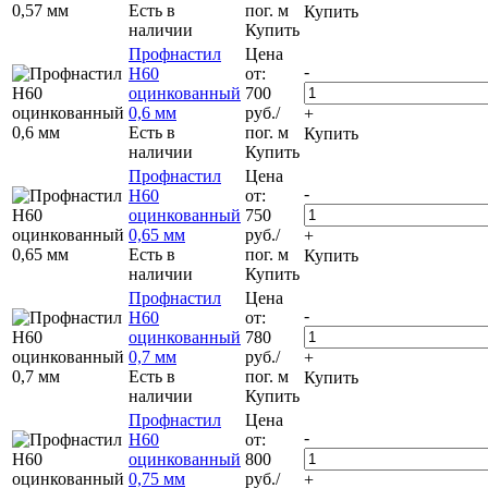
Есть в
пог. м
Купить
наличии
Купить
Профнастил
Цена
-
Н60
от:
оцинкованный
700
0,6 мм
руб.
/
+
Есть в
пог. м
Купить
наличии
Купить
Профнастил
Цена
-
Н60
от:
оцинкованный
750
0,65 мм
руб.
/
+
Есть в
пог. м
Купить
наличии
Купить
Профнастил
Цена
-
Н60
от:
оцинкованный
780
0,7 мм
руб.
/
+
Есть в
пог. м
Купить
наличии
Купить
Профнастил
Цена
-
Н60
от:
оцинкованный
800
0,75 мм
руб.
/
+