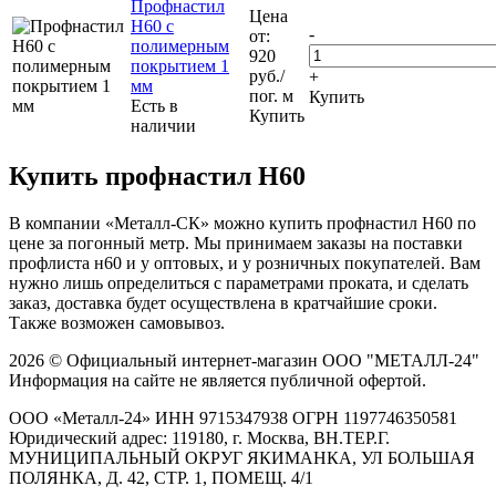
Профнастил
Цена
Н60 с
-
от:
полимерным
920
покрытием 1
руб.
/
+
мм
пог. м
Купить
Есть в
Купить
наличии
Купить профнастил H60
В компании «Металл-СК» можно купить профнастил Н60 по
цене за погонный метр. Мы принимаем заказы на поставки
профлиста н60 и у оптовых, и у розничных покупателей. Вам
нужно лишь определиться с параметрами проката, и сделать
заказ, доставка будет осуществлена в кратчайшие сроки.
Также возможен самовывоз.
2026 © Официальный интернет-магазин ООО "МЕТАЛЛ-24"
Информация на сайте не является публичной офертой.
ООО «Металл-24» ИНН 9715347938 ОГРН 1197746350581
Юридический адрес: 119180, г. Москва, ВН.ТЕР.Г.
МУНИЦИПАЛЬНЫЙ ОКРУГ ЯКИМАНКА, УЛ БОЛЬШАЯ
ПОЛЯНКА, Д. 42, СТР. 1, ПОМЕЩ. 4/1