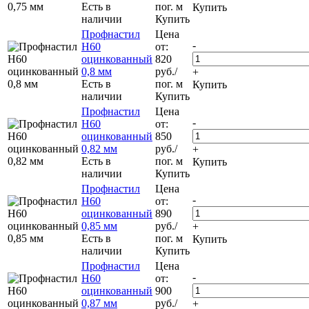
Есть в
пог. м
Купить
наличии
Купить
Профнастил
Цена
-
Н60
от:
оцинкованный
820
0,8 мм
руб.
/
+
Есть в
пог. м
Купить
наличии
Купить
Профнастил
Цена
-
Н60
от:
оцинкованный
850
0,82 мм
руб.
/
+
Есть в
пог. м
Купить
наличии
Купить
Профнастил
Цена
-
Н60
от:
оцинкованный
890
0,85 мм
руб.
/
+
Есть в
пог. м
Купить
наличии
Купить
Профнастил
Цена
-
Н60
от:
оцинкованный
900
0,87 мм
руб.
/
+