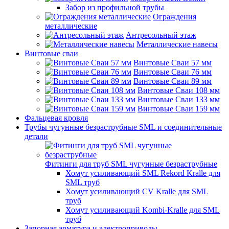
Забор из профильной трубы
Ограждения
металлические
Антресольный этаж
Металлические навесы
Винтовые сваи
Винтовые Сваи 57 мм
Винтовые Сваи 76 мм
Винтовые Сваи 89 мм
Винтовые Сваи 108 мм
Винтовые Сваи 133 мм
Винтовые Сваи 159 мм
Фальцевая кровля
Трубы чугунные безраструбные SML и соединительные
детали
Фитинги для труб SML чугунные безраструбные
Хомут усиливающий SML Rekord Kralle для
SML труб
Хомут усиливающий CV Kralle для SML
труб
Хомут усиливающий Kombi-Kralle для SML
труб
Запорная арматура и электроприводы