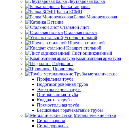
Двутавровая балка
Балка тавровая
Балка БСМП
Балка Монорельсовая
Катанка
Стальной лист
Стальная полоса
Уголок стальной
Швеллер стальной
Квадрат стальной
Лист оцинкованный
Композитная арматура
Гофролист
Проволока
Трубы металлические
Профильная труба
Водогазопроводная труба
Электросварная труба
Оцинкованная труба
Квадратная труба
Прямоугольная труба
Бесшовные горячекатаные трубы
Металлические сетки
Сетка сварная
Сетка дорожная