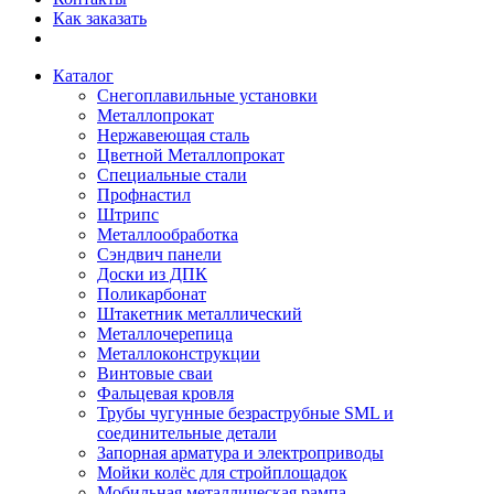
Как заказать
Каталог
Снегоплавильные установки
Металлопрокат
Нержавеющая сталь
Цветной Металлопрокат
Специальные стали
Профнастил
Штрипс
Металлообработка
Сэндвич панели
Доски из ДПК
Поликарбонат
Штакетник металлический
Металлочерепица
Металлоконструкции
Винтовые сваи
Фальцевая кровля
Трубы чугунные безраструбные SML и
соединительные детали
Запорная арматура и электроприводы
Мойки колёс для стройплощадок
Мобильная металлическая рампа