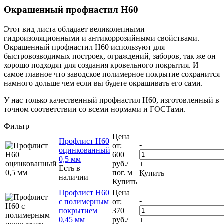
Окрашенный профнастил Н60
Этот вид листа обладает великолепными
гидроизоляционными и антикоррозийными свойствами.
Окрашенный профнастил Н60 используют для
быстровозводимых построек, ограждений, заборов, так же он
хорошо подходят для создания кровельного покрытия. И
самое главное что заводское полимерное покрытие сохранится
намного дольше чем если вы будете окрашивать его сами.
У нас только качественный профнастил Н60, изготовленный в
точном соответствии со всеми нормами и ГОСТами.
Фильтр
Цена
Профлист Н60
-
от:
оцинкованный
600
0,5 мм
руб.
/
+
Есть в
пог. м
Купить
наличии
Купить
Профлист Н60
Цена
-
с полимерным
от:
покрытием
370
0,45 мм
руб.
/
+