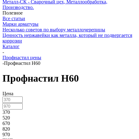
Металл-СК - Сварочный цех, Металлообработка,
Производство.
Полезное
Все статьи
Марки арматуры
Несколько советов по выбору металлочерепицы
Ценность нержавейки как металла, который не подвергается
коррозии
Каталог
-
Профнастил цены
-
Профнастил Н60
Профнастил Н60
Цена
370
520
670
820
970