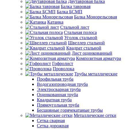
Двутавровая балка
Балка тавровая
Балка БСМП
Балка Монорельсовая
Катанка
Стальной лист
Стальная полоса
Уголок стальной
Швеллер стальной
Квадрат стальной
Лист оцинкованный
Композитная арматура
Гофролист
Проволока
Трубы металлические
Профильная труба
Водогазопроводная труба
Электросварная труба
Оцинкованная труба
Квадратная труба
Прямоугольная труба
Бесшовные горячекатаные трубы
Металлические сетки
Сетка сварная
Сетка дорожная