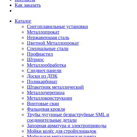
Как заказать
Каталог
Снегоплавильные установки
Металлопрокат
Нержавеющая сталь
Цветной Металлопрокат
Специальные стали
Профнастил
Штрипс
Металлообработка
Сэндвич панели
Доски из ДПК
Поликарбонат
Штакетник металлический
Металлочерепица
Металлоконструкции
Винтовые сваи
Фальцевая кровля
Трубы чугунные безраструбные SML и
соединительные детали
Запорная арматура и электроприводы
Мойки колёс для стройплощадок
Мобильная металлическая рампа