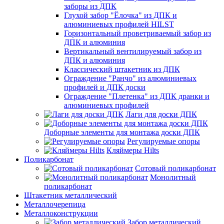
заборы из ДПК
Глухой забор "Ёлочка" из ДПК и
алюминиевых профилей HILST
Горизонтальный проветриваемый забор из
ДПК и алюминия
Вертикальный вентилируемый забор из
ДПК и алюминия
Классический штакетник из ДПК
Ограждение "Ранчо" из алюминиевых
профилей и ДПК доски
Ограждение "Плетенка" из ДПК дранки и
алюминиевых профилей
Лаги для доски ДПК
Доборные элементы для монтажа доски ДПК
Регулируемые опоры
Кляймеры Hilts
Поликарбонат
Сотовый поликарбонат
Монолитный
поликарбонат
Штакетник металлический
Металлочерепица
Металлоконструкции
Забор металлический