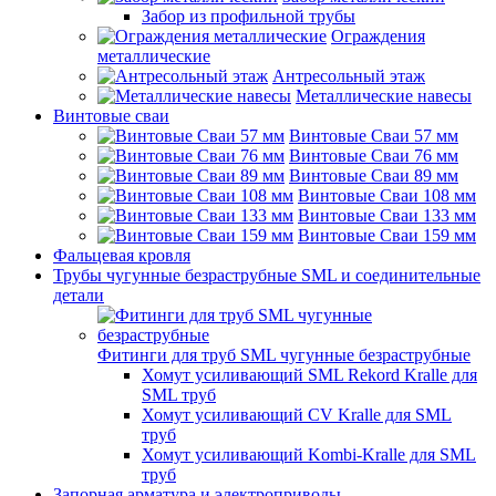
Забор из профильной трубы
Ограждения
металлические
Антресольный этаж
Металлические навесы
Винтовые сваи
Винтовые Сваи 57 мм
Винтовые Сваи 76 мм
Винтовые Сваи 89 мм
Винтовые Сваи 108 мм
Винтовые Сваи 133 мм
Винтовые Сваи 159 мм
Фальцевая кровля
Трубы чугунные безраструбные SML и соединительные
детали
Фитинги для труб SML чугунные безраструбные
Хомут усиливающий SML Rekord Kralle для
SML труб
Хомут усиливающий CV Kralle для SML
труб
Хомут усиливающий Kombi-Kralle для SML
труб
Запорная арматура и электроприводы