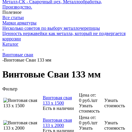
Металл-СК - Сварочный цех, Металлообработка,
Производство.
Полезное
Все статьи
Марки арматуры
Несколько советов по выбору металлочерепицы
Ценность нержавейки как металла, который не подвергается
коррозии
Каталог
-
Винтовые сваи
-
Винтовые Сваи 133 мм
Винтовые Сваи 133 мм
Фильтр
Цена от:
Винтовая свая
0
руб.
/шт
Узнать
133 х 1500
Узнать
стоимость
Есть в наличии
стоимость
Цена от:
Винтовая свая
0
руб.
/шт
Узнать
133 х 2000
Узнать
стоимость
Есть в наличии