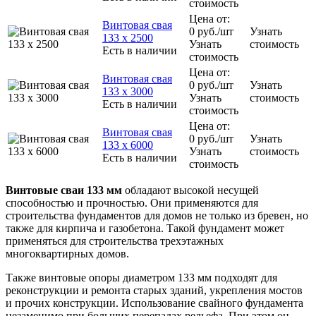
стоимость
Цена от:
Винтовая свая
0
руб.
/шт
Узнать
133 х 2500
Узнать
стоимость
Есть в наличии
стоимость
Цена от:
Винтовая свая
0
руб.
/шт
Узнать
133 х 3000
Узнать
стоимость
Есть в наличии
стоимость
Цена от:
Винтовая свая
0
руб.
/шт
Узнать
133 х 6000
Узнать
стоимость
Есть в наличии
стоимость
Винтовые сваи 133 мм
обладают высокой несущей
способностью и прочностью. Они применяются для
строительства фундаментов для домов не только из бревен, но
также для кирпича и газобетона. Такой фундамент может
применяться для строительства трехэтажных
многоквартирных домов.
Также винтовые опоры диаметром 133 мм подходят для
реконструкции и ремонта старых зданий, укрепления мостов
и прочих конструкции. Использование свайного фундамента
незаменимо при больших перепадах рельефа. При этом он