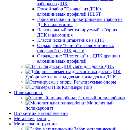
заборы из ДПК
Глухой забор "Ёлочка" из ДПК и
алюминиевых профилей HILST
Горизонтальный проветриваемый забор из
ДПК и алюминия
Вертикальный вентилируемый забор из
ДПК и алюминия
Классический штакетник из ДПК
Ограждение "Ранчо" из алюминиевых
профилей и ДПК доски
Ограждение "Плетенка" из ДПК дранки и
алюминиевых профилей
Лаги для доски ДПК
Доборные элементы для монтажа доски ДПК
Регулируемые опоры
Кляймеры Hilts
Поликарбонат
Сотовый поликарбонат
Монолитный
поликарбонат
Штакетник металлический
Металлочерепица
Металлоконструкции
Забор металлический