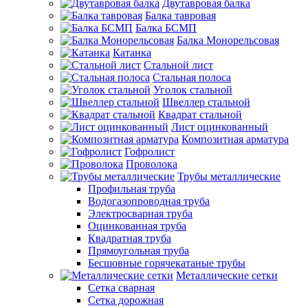
Двутавровая балка
Балка тавровая
Балка БСМП
Балка Монорельсовая
Катанка
Стальной лист
Стальная полоса
Уголок стальной
Швеллер стальной
Квадрат стальной
Лист оцинкованный
Композитная арматура
Гофролист
Проволока
Трубы металлические
Профильная труба
Водогазопроводная труба
Электросварная труба
Оцинкованная труба
Квадратная труба
Прямоугольная труба
Бесшовные горячекатаные трубы
Металлические сетки
Сетка сварная
Сетка дорожная