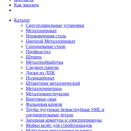
Как заказать
Каталог
Снегоплавильные установки
Металлопрокат
Нержавеющая сталь
Цветной Металлопрокат
Специальные стали
Профнастил
Штрипс
Металлообработка
Сэндвич панели
Доски из ДПК
Поликарбонат
Штакетник металлический
Металлочерепица
Металлоконструкции
Винтовые сваи
Фальцевая кровля
Трубы чугунные безраструбные SML и
соединительные детали
Запорная арматура и электроприводы
Мойки колёс для стройплощадок
Мобильная металлическая рампа