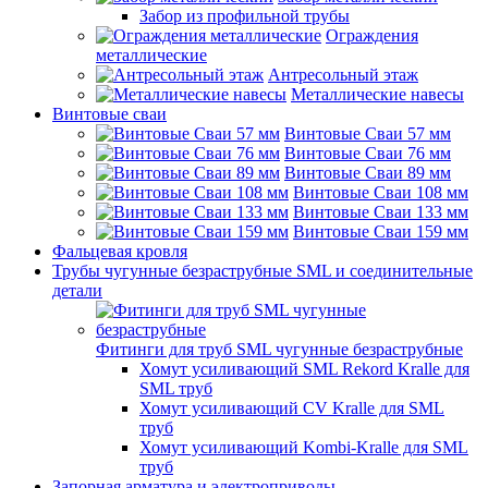
Забор из профильной трубы
Ограждения
металлические
Антресольный этаж
Металлические навесы
Винтовые сваи
Винтовые Сваи 57 мм
Винтовые Сваи 76 мм
Винтовые Сваи 89 мм
Винтовые Сваи 108 мм
Винтовые Сваи 133 мм
Винтовые Сваи 159 мм
Фальцевая кровля
Трубы чугунные безраструбные SML и соединительные
детали
Фитинги для труб SML чугунные безраструбные
Хомут усиливающий SML Rekord Kralle для
SML труб
Хомут усиливающий CV Kralle для SML
труб
Хомут усиливающий Kombi-Kralle для SML
труб
Запорная арматура и электроприводы