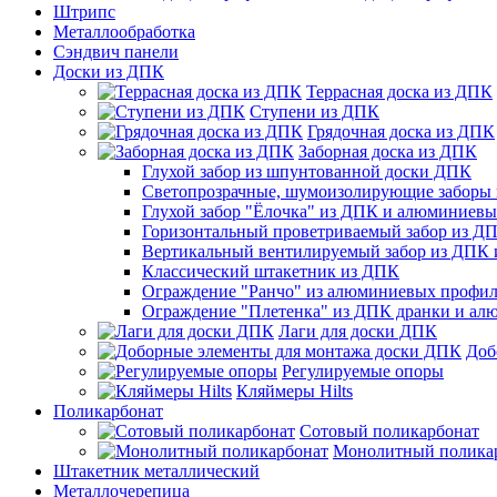
Штрипс
Металлообработка
Сэндвич панели
Доски из ДПК
Террасная доска из ДПК
Ступени из ДПК
Грядочная доска из ДПК
Заборная доска из ДПК
Глухой забор из шпунтованной доски ДПК
Светопрозрачные, шумоизолирующие заборы
Глухой забор "Ёлочка" из ДПК и алюминиев
Горизонтальный проветриваемый забор из Д
Вертикальный вентилируемый забор из ДПК
Классический штакетник из ДПК
Ограждение "Ранчо" из алюминиевых профил
Ограждение "Плетенка" из ДПК дранки и а
Лаги для доски ДПК
Доб
Регулируемые опоры
Кляймеры Hilts
Поликарбонат
Сотовый поликарбонат
Монолитный полика
Штакетник металлический
Металлочерепица