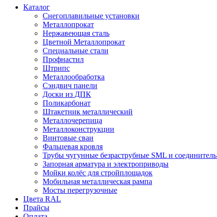
Каталог
Снегоплавильные установки
Металлопрокат
Нержавеющая сталь
Цветной Металлопрокат
Специальные стали
Профнастил
Штрипс
Металлообработка
Сэндвич панели
Доски из ДПК
Поликарбонат
Штакетник металлический
Металлочерепица
Металлоконструкции
Винтовые сваи
Фальцевая кровля
Трубы чугунные безраструбные SML и соединитель
Запорная арматура и электроприводы
Мойки колёс для стройплощадок
Мобильная металлическая рампа
Мосты перегрузочные
Цвета RAL
Прайсы
Оплата