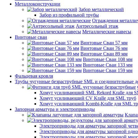
Металлоконструкции
Забор металлический
Забор из профильной трубы
Ограждения металли
Антресольный этаж
Металлические навесы
Винтовые сваи
Винтовые Сваи 57 мм
Винтовые Сваи 76 мм
Винтовые Сваи 89 мм
Винтовые Сваи 108 мм
Винтовые Сваи 133 мм
Винтовые Сваи 159 мм
Фальцевая кровля
Трубы чугунные безраструбные SML и соединительные д
Хомут усиливающий SML Rekord Kralle для S
Хомут усиливающий CV Kralle для SML труб
Хомут усиливающий Kombi-Kralle для SML т
Запорная арматура и электроприводы
Клапа
Электроприводы для арматуры запорной четв
Электроприводы для арматуры запорной одн
Электроприводы для арматуры запорной мно