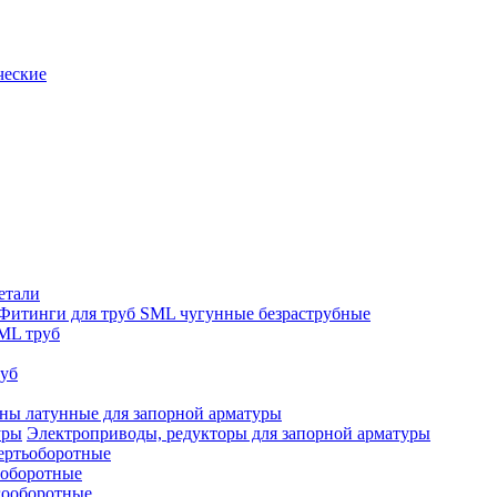
ческие
етали
Фитинги для труб SML чугунные безраструбные
ML труб
руб
ны латунные для запорной арматуры
Электроприводы, редукторы для запорной арматуры
ертьоборотные
ооборотные
гооборотные