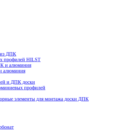
 из ДПК
ых профилей HILST
ПК и алюминия
 и алюминия
ей и ДПК доски
люминиевых профилей
орные элементы для монтажа доски ДПК
рбонат