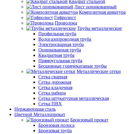
Квадрат стальной
Лист оцинкованный
Композитная арматура
Гофролист
Проволока
Трубы металлические
Профильная труба
Водогазопроводная труба
Электросварная труба
Оцинкованная труба
Квадратная труба
Прямоугольная труба
Бесшовные горячекатаные трубы
Металлические сетки
Сетка сварная
Сетка дорожная
Сетка кладочная
Сетка рабица
Сетка штукатурная металлическая
Сетка ПВХ
Нержавеющая сталь
Цветной Металлопрокат
Бронзовый прокат
Бронзовая полоса
Бронзовая труба