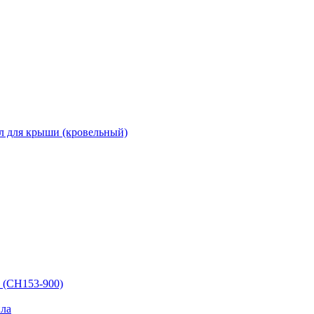
л для крыши (кровельный)
 (СН153-900)
ла