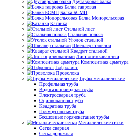
Двутавровая балка
Балка тавровая
Балка БСМП
Балка Монорельсовая
Катанка
Стальной лист
Стальная полоса
Уголок стальной
Швеллер стальной
Квадрат стальной
Лист оцинкованный
Композитная арматура
Гофролист
Проволока
Трубы металлические
Профильная труба
Водогазопроводная труба
Электросварная труба
Оцинкованная труба
Квадратная труба
Прямоугольная труба
Бесшовные горячекатаные трубы
Металлические сетки
Сетка сварная
Сетка дорожная