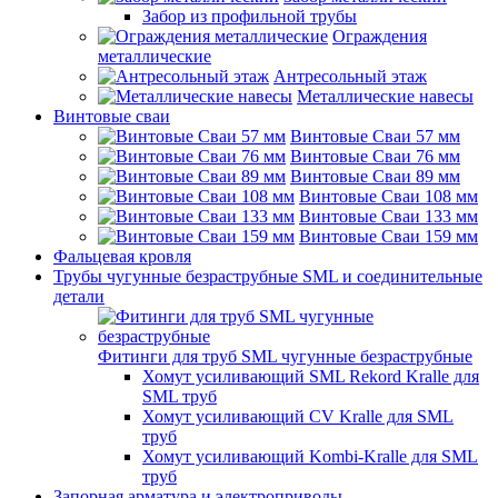
Забор из профильной трубы
Ограждения
металлические
Антресольный этаж
Металлические навесы
Винтовые сваи
Винтовые Сваи 57 мм
Винтовые Сваи 76 мм
Винтовые Сваи 89 мм
Винтовые Сваи 108 мм
Винтовые Сваи 133 мм
Винтовые Сваи 159 мм
Фальцевая кровля
Трубы чугунные безраструбные SML и соединительные
детали
Фитинги для труб SML чугунные безраструбные
Хомут усиливающий SML Rekord Kralle для
SML труб
Хомут усиливающий CV Kralle для SML
труб
Хомут усиливающий Kombi-Kralle для SML
труб
Запорная арматура и электроприводы