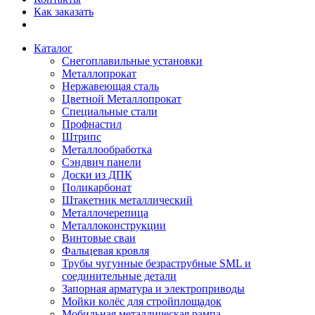
Как заказать
Каталог
Снегоплавильные установки
Металлопрокат
Нержавеющая сталь
Цветной Металлопрокат
Специальные стали
Профнастил
Штрипс
Металлообработка
Сэндвич панели
Доски из ДПК
Поликарбонат
Штакетник металлический
Металлочерепица
Металлоконструкции
Винтовые сваи
Фальцевая кровля
Трубы чугунные безраструбные SML и
соединительные детали
Запорная арматура и электроприводы
Мойки колёс для стройплощадок
Мобильная металлическая рампа