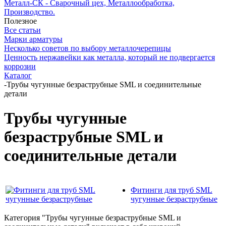
Металл-СК - Сварочный цех, Металлообработка,
Производство.
Полезное
Все статьи
Марки арматуры
Несколько советов по выбору металлочерепицы
Ценность нержавейки как металла, который не подвергается
коррозии
Каталог
-
Трубы чугунные безраструбные SML и соединительные
детали
Трубы чугунные
безраструбные SML и
соединительные детали
Фитинги для труб SML
чугунные безраструбные
Категория "Трубы чугунные безраструбные SML и