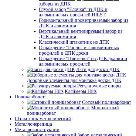
заборы из ДПК
Глухой забор "Ёлочка" из ДПК и
алюминиевых профилей HILST
Горизонтальный проветриваемый забор из
ДПК и алюминия
Вертикальный вентилируемый забор из
ДПК и алюминия
Классический штакетник из ДПК
Ограждение "Ранчо" из алюминиевых
профилей и ДПК доски
Ограждение "Плетенка" из ДПК дранки и
алюминиевых профилей
Лаги для доски ДПК
Доборные элементы для монтажа доски ДПК
Регулируемые опоры
Кляймеры Hilts
Поликарбонат
Сотовый поликарбонат
Монолитный
поликарбонат
Штакетник металлический
Металлочерепица
Металлоконструкции
Забор металлический