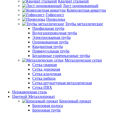
Квадрат стальной
Лист оцинкованный
Композитная арматура
Гофролист
Проволока
Трубы металлические
Профильная труба
Водогазопроводная труба
Электросварная труба
Оцинкованная труба
Квадратная труба
Прямоугольная труба
Бесшовные горячекатаные трубы
Металлические сетки
Сетка сварная
Сетка дорожная
Сетка кладочная
Сетка рабица
Сетка штукатурная металлическая
Сетка ПВХ
Нержавеющая сталь
Цветной Металлопрокат
Бронзовый прокат
Бронзовая полоса
Бронзовая труба