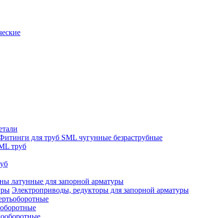
ческие
етали
Фитинги для труб SML чугунные безраструбные
ML труб
руб
ны латунные для запорной арматуры
Электроприводы, редукторы для запорной арматуры
ертьоборотные
ооборотные
гооборотные