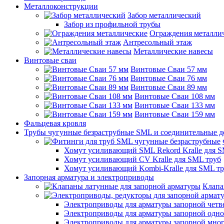
Металлоконструкции
Забор металлический
Забор из профильной трубы
Ограждения металли
Антресольный этаж
Металлические навесы
Винтовые сваи
Винтовые Сваи 57 мм
Винтовые Сваи 76 мм
Винтовые Сваи 89 мм
Винтовые Сваи 108 мм
Винтовые Сваи 133 мм
Винтовые Сваи 159 мм
Фальцевая кровля
Трубы чугунные безраструбные SML и соединительные д
Хомут усиливающий SML Rekord Kralle для S
Хомут усиливающий CV Kralle для SML труб
Хомут усиливающий Kombi-Kralle для SML т
Запорная арматура и электроприводы
Клапа
Электроприводы для арматуры запорной четв
Электроприводы для арматуры запорной одн
Электроприводы для арматуры запорной мно