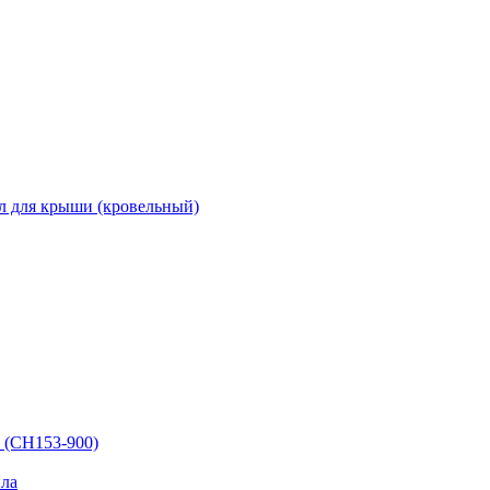
л для крыши (кровельный)
 (СН153-900)
ла