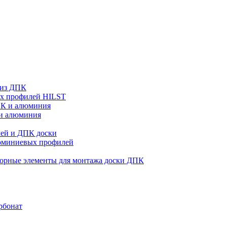
 из ДПК
ых профилей HILST
ПК и алюминия
 и алюминия
ей и ДПК доски
люминиевых профилей
орные элементы для монтажа доски ДПК
рбонат