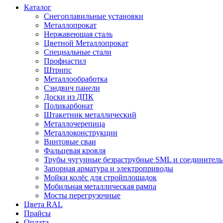
Каталог
Снегоплавильные установки
Металлопрокат
Нержавеющая сталь
Цветной Металлопрокат
Специальные стали
Профнастил
Штрипс
Металлообработка
Сэндвич панели
Доски из ДПК
Поликарбонат
Штакетник металлический
Металлочерепица
Металлоконструкции
Винтовые сваи
Фальцевая кровля
Трубы чугунные безраструбные SML и соединитель
Запорная арматура и электроприводы
Мойки колёс для стройплощадок
Мобильная металлическая рампа
Мосты перегрузочные
Цвета RAL
Прайсы
Оплата