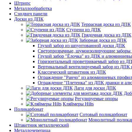
Штрипс
Металлообработка
Сэндвич панели
Доски из ДПК
Террасная доска из ДПК
Ступени из ДПК
Грядочная доска из ДПК
Заборная доска из ДПК
Глухой забор из шпунтованной доски ДПК
Светопрозрачные, шумоизолирующие заборы
Глухой забор "Ёлочка" из ДПК и алюминиев
Горизонтальный проветриваемый забор из Д
Вертикальный вентилируемый забор из ДПК
Классический штакетник из ДПК
Ограждение "Ранчо" из алюминиевых профил
Ограждение "Плетенка" из ДПК дранки и а
Лаги для доски ДПК
Доб
Регулируемые опоры
Кляймеры Hilts
Поликарбонат
Сотовый поликарбонат
Монолитный полика
Штакетник металлический
Металлочерепица