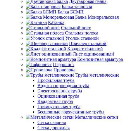
Двутавровая балка
Балка тавровая
Балка БСМП
Балка Монорельсовая
Катанка
Стальной лист
Стальная полоса
Уголок стальной
Швеллер стальной
Квадрат стальной
Лист оцинкованный
Композитная арматура
Гофролист
Проволока
Трубы металлические
Профильная труба
Водогазопроводная труба
Электросварная труба
Оцинкованная труба
Квадратная труба
Прямоугольная труба
Бесшовные горячекатаные трубы
Металлические сетки
Сетка сварная
Сетка дорожная