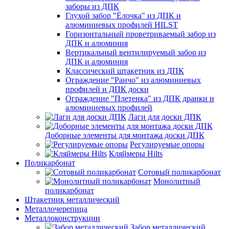
заборы из ДПК
Глухой забор "Ёлочка" из ДПК и
алюминиевых профилей HILST
Горизонтальный проветриваемый забор из
ДПК и алюминия
Вертикальный вентилируемый забор из
ДПК и алюминия
Классический штакетник из ДПК
Ограждение "Ранчо" из алюминиевых
профилей и ДПК доски
Ограждение "Плетенка" из ДПК дранки и
алюминиевых профилей
Лаги для доски ДПК
Доборные элементы для монтажа доски ДПК
Регулируемые опоры
Кляймеры Hilts
Поликарбонат
Сотовый поликарбонат
Монолитный
поликарбонат
Штакетник металлический
Металлочерепица
Металлоконструкции
Забор металлический