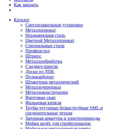
Как заказать
Каталог
Снегоплавильные установки
Металлопрокат
Нержавеющая сталь
Цветной Металлопрокат
Специальные стали
Профнастил
Штрипс
Металлообработка
Сэндвич панели
Доски из ДПК
Поликарбонат
Штакетник металлический
Металлочерепица
Металлоконструкции
Винтовые сваи
Фальцевая кровля
Трубы чугунные безраструбные SML и
соединительные детали
Запорная арматура и электроприводы
Мойки колёс для стройплощадок
Мобильная металлическая рампа