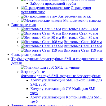
Забор из профильной трубы
Ограждения
металлические
Антресольный этаж
Металлические навесы
Винтовые сваи
Винтовые Сваи 57 мм
Винтовые Сваи 76 мм
Винтовые Сваи 89 мм
Винтовые Сваи 108 мм
Винтовые Сваи 133 мм
Винтовые Сваи 159 мм
Фальцевая кровля
Трубы чугунные безраструбные SML и соединительные
детали
Фитинги для труб SML чугунные безраструбные
Хомут усиливающий SML Rekord Kralle для
SML труб
Хомут усиливающий CV Kralle для SML
труб
Хомут усиливающий Kombi-Kralle для SML
труб
Запорная арматура и электроприводы