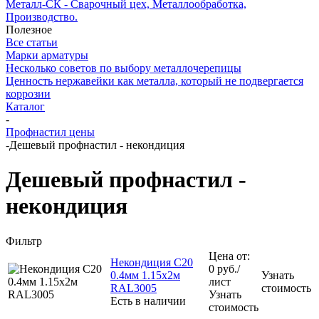
Металл-СК - Сварочный цех, Металлообработка,
Производство.
Полезное
Все статьи
Марки арматуры
Несколько советов по выбору металлочерепицы
Ценность нержавейки как металла, который не подвергается
коррозии
Каталог
-
Профнастил цены
-
Дешевый профнастил - некондиция
Дешевый профнастил -
некондиция
Фильтр
Цена от:
Некондиция С20
0
руб.
/
0.4мм 1.15х2м
Узнать
лист
RAL3005
стоимость
Узнать
Есть в наличии
стоимость