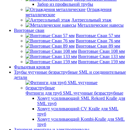
Забор из профильной трубы
Ограждения
металлические
Антресольный этаж
Металлические навесы
Винтовые сваи
Винтовые Сваи 57 мм
Винтовые Сваи 76 мм
Винтовые Сваи 89 мм
Винтовые Сваи 108 мм
Винтовые Сваи 133 мм
Винтовые Сваи 159 мм
Фальцевая кровля
Трубы чугунные безраструбные SML и соединительные
детали
Фитинги для труб SML чугунные безраструбные
Хомут усиливающий SML Rekord Kralle для
SML труб
Хомут усиливающий CV Kralle для SML
труб
Хомут усиливающий Kombi-Kralle для SML
труб
Запорная арматура и электроприводы