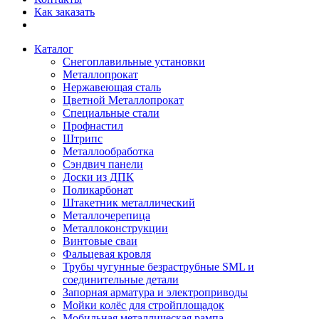
Как заказать
Каталог
Снегоплавильные установки
Металлопрокат
Нержавеющая сталь
Цветной Металлопрокат
Специальные стали
Профнастил
Штрипс
Металлообработка
Сэндвич панели
Доски из ДПК
Поликарбонат
Штакетник металлический
Металлочерепица
Металлоконструкции
Винтовые сваи
Фальцевая кровля
Трубы чугунные безраструбные SML и
соединительные детали
Запорная арматура и электроприводы
Мойки колёс для стройплощадок
Мобильная металлическая рампа