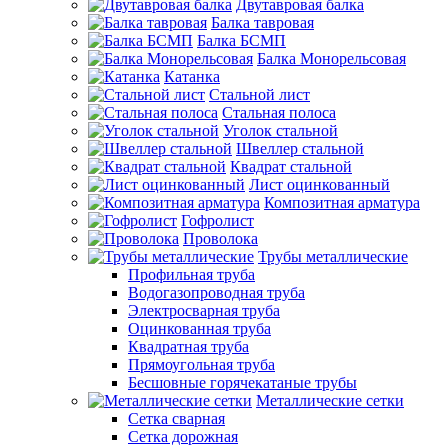
Двутавровая балка
Балка тавровая
Балка БСМП
Балка Монорельсовая
Катанка
Стальной лист
Стальная полоса
Уголок стальной
Швеллер стальной
Квадрат стальной
Лист оцинкованный
Композитная арматура
Гофролист
Проволока
Трубы металлические
Профильная труба
Водогазопроводная труба
Электросварная труба
Оцинкованная труба
Квадратная труба
Прямоугольная труба
Бесшовные горячекатаные трубы
Металлические сетки
Сетка сварная
Сетка дорожная