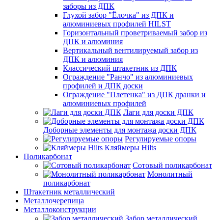
заборы из ДПК
Глухой забор "Ёлочка" из ДПК и
алюминиевых профилей HILST
Горизонтальный проветриваемый забор из
ДПК и алюминия
Вертикальный вентилируемый забор из
ДПК и алюминия
Классический штакетник из ДПК
Ограждение "Ранчо" из алюминиевых
профилей и ДПК доски
Ограждение "Плетенка" из ДПК дранки и
алюминиевых профилей
Лаги для доски ДПК
Доборные элементы для монтажа доски ДПК
Регулируемые опоры
Кляймеры Hilts
Поликарбонат
Сотовый поликарбонат
Монолитный
поликарбонат
Штакетник металлический
Металлочерепица
Металлоконструкции
Забор металлический