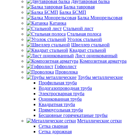
Двутавровая балка
Балка тавровая
Балка БСМП
Балка Монорельсовая
Катанка
Стальной лист
Стальная полоса
Уголок стальной
Швеллер стальной
Квадрат стальной
Лист оцинкованный
Композитная арматура
Гофролист
Проволока
Трубы металлические
Профильная труба
Водогазопроводная труба
Электросварная труба
Оцинкованная труба
Квадратная труба
Прямоугольная труба
Бесшовные горячекатаные трубы
Металлические сетки
Сетка сварная
Сетка дорожная