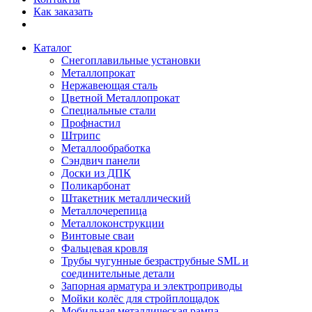
Как заказать
Каталог
Снегоплавильные установки
Металлопрокат
Нержавеющая сталь
Цветной Металлопрокат
Специальные стали
Профнастил
Штрипс
Металлообработка
Сэндвич панели
Доски из ДПК
Поликарбонат
Штакетник металлический
Металлочерепица
Металлоконструкции
Винтовые сваи
Фальцевая кровля
Трубы чугунные безраструбные SML и
соединительные детали
Запорная арматура и электроприводы
Мойки колёс для стройплощадок
Мобильная металлическая рампа