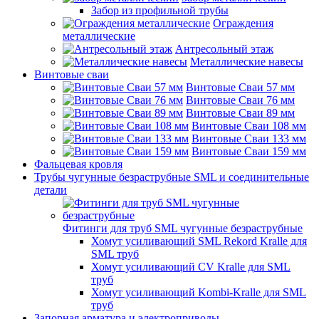
Забор из профильной трубы
Ограждения
металлические
Антресольный этаж
Металлические навесы
Винтовые сваи
Винтовые Сваи 57 мм
Винтовые Сваи 76 мм
Винтовые Сваи 89 мм
Винтовые Сваи 108 мм
Винтовые Сваи 133 мм
Винтовые Сваи 159 мм
Фальцевая кровля
Трубы чугунные безраструбные SML и соединительные
детали
Фитинги для труб SML чугунные безраструбные
Хомут усиливающий SML Rekord Kralle для
SML труб
Хомут усиливающий CV Kralle для SML
труб
Хомут усиливающий Kombi-Kralle для SML
труб
Запорная арматура и электроприводы