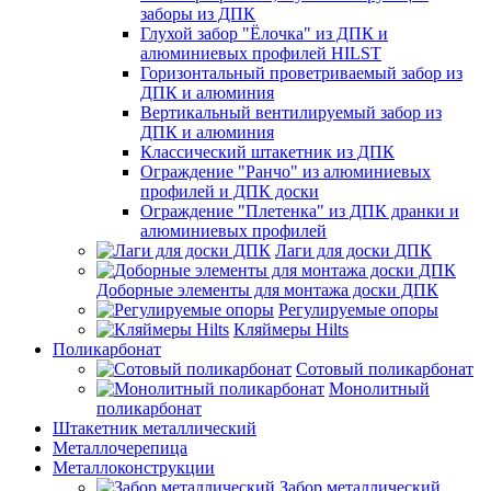
заборы из ДПК
Глухой забор "Ёлочка" из ДПК и
алюминиевых профилей HILST
Горизонтальный проветриваемый забор из
ДПК и алюминия
Вертикальный вентилируемый забор из
ДПК и алюминия
Классический штакетник из ДПК
Ограждение "Ранчо" из алюминиевых
профилей и ДПК доски
Ограждение "Плетенка" из ДПК дранки и
алюминиевых профилей
Лаги для доски ДПК
Доборные элементы для монтажа доски ДПК
Регулируемые опоры
Кляймеры Hilts
Поликарбонат
Сотовый поликарбонат
Монолитный
поликарбонат
Штакетник металлический
Металлочерепица
Металлоконструкции
Забор металлический