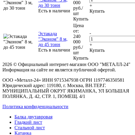
000
до 30 тонн
+
руб.
/
Есть в наличии
Купить
шт
Купить
Цена
от:
-
Эстакада
240
"Эконом" 8 м,
000
до 45 тонн
+
руб.
/
Есть в наличии
Купить
шт
Купить
2026 © Официальный интернет-магазин ООО "МЕТАЛЛ-24"
Информация на сайте не является публичной офертой.
ООО «Металл-24» ИНН 9715347938 ОГРН 1197746350581
Юридический адрес: 119180, г. Москва, ВН.ТЕР.Г.
МУНИЦИПАЛЬНЫЙ ОКРУГ ЯКИМАНКА, УЛ БОЛЬШАЯ
ПОЛЯНКА, Д. 42, СТР. 1, ПОМЕЩ. 4/1
Политика конфиденциальности
Балка двутавровая
Гладкий лист
Стальной лист
Катанка