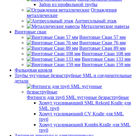
Забор из профильной трубы
Ограждения
металлические
Антресольный этаж
Металлические навесы
Винтовые сваи
Винтовые Сваи 57 мм
Винтовые Сваи 76 мм
Винтовые Сваи 89 мм
Винтовые Сваи 108 мм
Винтовые Сваи 133 мм
Винтовые Сваи 159 мм
Фальцевая кровля
Трубы чугунные безраструбные SML и соединительные
детали
Фитинги для труб SML чугунные безраструбные
Хомут усиливающий SML Rekord Kralle для
SML труб
Хомут усиливающий CV Kralle для SML
труб
Хомут усиливающий Kombi-Kralle для SML
труб
Запорная арматура и электроприводы