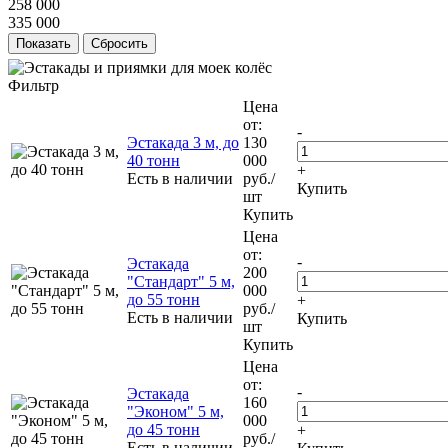
258 000
335 000
Сбросить
Фильтр
Цена
от:
-
Эстакада 3 м, до
130
40 тонн
000
+
Есть в наличии
руб.
/
Купить
шт
Купить
Цена
от:
-
Эстакада
200
"Стандарт" 5 м,
000
до 55 тонн
+
руб.
/
Есть в наличии
Купить
шт
Купить
Цена
от:
-
Эстакада
160
"Эконом" 5 м,
000
до 45 тонн
+
руб.
/
Есть в наличии