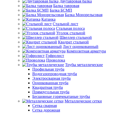
Двутавровая балка
Балка тавровая
Балка БСМП
Балка Монорельсовая
Катанка
Стальной лист
Стальная полоса
Уголок стальной
Швеллер стальной
Квадрат стальной
Лист оцинкованный
Композитная арматура
Гофролист
Проволока
Трубы металлические
Профильная труба
Водогазопроводная труба
Электросварная труба
Оцинкованная труба
Квадратная труба
Прямоугольная труба
Бесшовные горячекатаные трубы
Металлические сетки
Сетка сварная
Сетка дорожная