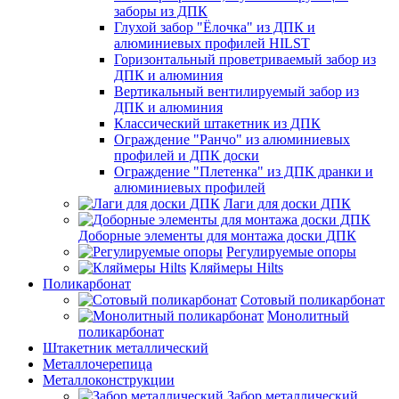
заборы из ДПК
Глухой забор "Ёлочка" из ДПК и
алюминиевых профилей HILST
Горизонтальный проветриваемый забор из
ДПК и алюминия
Вертикальный вентилируемый забор из
ДПК и алюминия
Классический штакетник из ДПК
Ограждение "Ранчо" из алюминиевых
профилей и ДПК доски
Ограждение "Плетенка" из ДПК дранки и
алюминиевых профилей
Лаги для доски ДПК
Доборные элементы для монтажа доски ДПК
Регулируемые опоры
Кляймеры Hilts
Поликарбонат
Сотовый поликарбонат
Монолитный
поликарбонат
Штакетник металлический
Металлочерепица
Металлоконструкции
Забор металлический