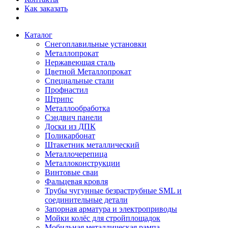
Как заказать
Каталог
Снегоплавильные установки
Металлопрокат
Нержавеющая сталь
Цветной Металлопрокат
Специальные стали
Профнастил
Штрипс
Металлообработка
Сэндвич панели
Доски из ДПК
Поликарбонат
Штакетник металлический
Металлочерепица
Металлоконструкции
Винтовые сваи
Фальцевая кровля
Трубы чугунные безраструбные SML и
соединительные детали
Запорная арматура и электроприводы
Мойки колёс для стройплощадок
Мобильная металлическая рампа