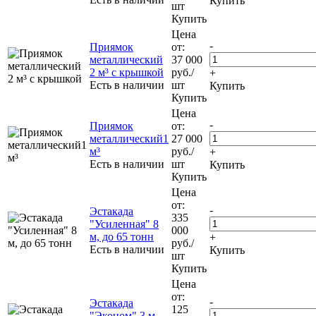
Купить
шт
Купить
Цена
-
Приямок
от:
металлический
37 000
2 м³ с крышкой
руб.
/
+
Есть в наличии
шт
Купить
Купить
Цена
-
Приямок
от:
металлический1
27 000
м³
руб.
/
+
Есть в наличии
шт
Купить
Купить
Цена
от:
-
Эстакада
335
"Усиленная" 8
000
м, до 65 тонн
+
руб.
/
Есть в наличии
Купить
шт
Купить
Цена
от:
-
Эстакада
125
"Эконом" 3 м,