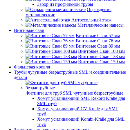
Забор из профильной трубы
Ограждения
металлические
Антресольный этаж
Металлические навесы
Винтовые сваи
Винтовые Сваи 57 мм
Винтовые Сваи 76 мм
Винтовые Сваи 89 мм
Винтовые Сваи 108 мм
Винтовые Сваи 133 мм
Винтовые Сваи 159 мм
Фальцевая кровля
Трубы чугунные безраструбные SML и соединительные
детали
Фитинги для труб SML чугунные безраструбные
Хомут усиливающий SML Rekord Kralle для
SML труб
Хомут усиливающий CV Kralle для SML
труб
Хомут усиливающий Kombi-Kralle для SML
труб
Запорная арматура и электроприводы