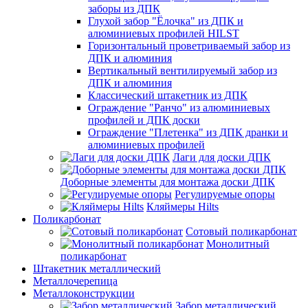
заборы из ДПК
Глухой забор "Ёлочка" из ДПК и
алюминиевых профилей HILST
Горизонтальный проветриваемый забор из
ДПК и алюминия
Вертикальный вентилируемый забор из
ДПК и алюминия
Классический штакетник из ДПК
Ограждение "Ранчо" из алюминиевых
профилей и ДПК доски
Ограждение "Плетенка" из ДПК дранки и
алюминиевых профилей
Лаги для доски ДПК
Доборные элементы для монтажа доски ДПК
Регулируемые опоры
Кляймеры Hilts
Поликарбонат
Сотовый поликарбонат
Монолитный
поликарбонат
Штакетник металлический
Металлочерепица
Металлоконструкции
Забор металлический