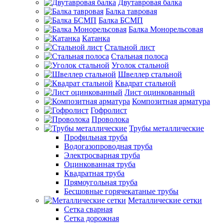
Двутавровая балка
Балка тавровая
Балка БСМП
Балка Монорельсовая
Катанка
Стальной лист
Стальная полоса
Уголок стальной
Швеллер стальной
Квадрат стальной
Лист оцинкованный
Композитная арматура
Гофролист
Проволока
Трубы металлические
Профильная труба
Водогазопроводная труба
Электросварная труба
Оцинкованная труба
Квадратная труба
Прямоугольная труба
Бесшовные горячекатаные трубы
Металлические сетки
Сетка сварная
Сетка дорожная