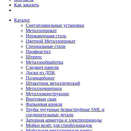
Как заказать
Каталог
Снегоплавильные установки
Металлопрокат
Нержавеющая сталь
Цветной Металлопрокат
Специальные стали
Профнастил
Штрипс
Металлообработка
Сэндвич панели
Доски из ДПК
Поликарбонат
Штакетник металлический
Металлочерепица
Металлоконструкции
Винтовые сваи
Фальцевая кровля
Трубы чугунные безраструбные SML и
соединительные детали
Запорная арматура и электроприводы
Мойки колёс для стройплощадок
Мобильная металлическая рампа