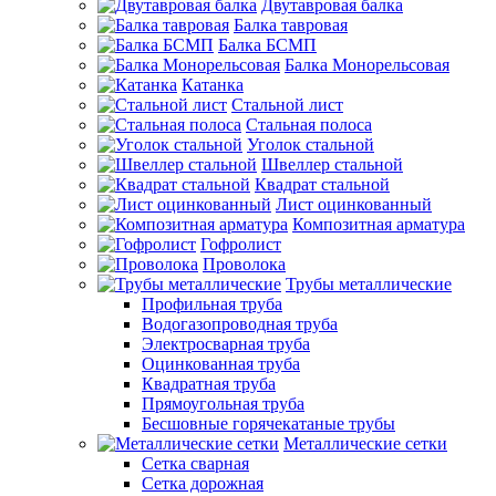
Двутавровая балка
Балка тавровая
Балка БСМП
Балка Монорельсовая
Катанка
Стальной лист
Стальная полоса
Уголок стальной
Швеллер стальной
Квадрат стальной
Лист оцинкованный
Композитная арматура
Гофролист
Проволока
Трубы металлические
Профильная труба
Водогазопроводная труба
Электросварная труба
Оцинкованная труба
Квадратная труба
Прямоугольная труба
Бесшовные горячекатаные трубы
Металлические сетки
Сетка сварная
Сетка дорожная