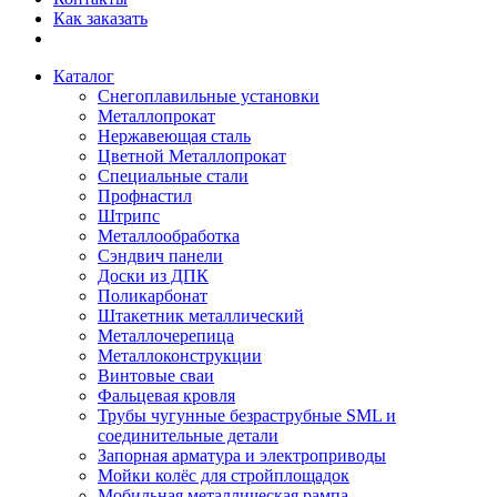
Как заказать
Каталог
Снегоплавильные установки
Металлопрокат
Нержавеющая сталь
Цветной Металлопрокат
Специальные стали
Профнастил
Штрипс
Металлообработка
Сэндвич панели
Доски из ДПК
Поликарбонат
Штакетник металлический
Металлочерепица
Металлоконструкции
Винтовые сваи
Фальцевая кровля
Трубы чугунные безраструбные SML и
соединительные детали
Запорная арматура и электроприводы
Мойки колёс для стройплощадок
Мобильная металлическая рампа