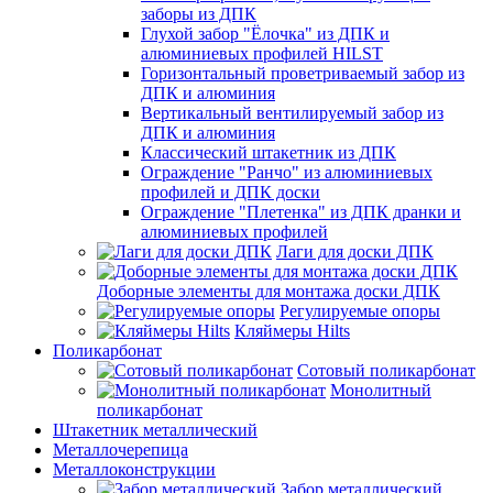
заборы из ДПК
Глухой забор "Ёлочка" из ДПК и
алюминиевых профилей HILST
Горизонтальный проветриваемый забор из
ДПК и алюминия
Вертикальный вентилируемый забор из
ДПК и алюминия
Классический штакетник из ДПК
Ограждение "Ранчо" из алюминиевых
профилей и ДПК доски
Ограждение "Плетенка" из ДПК дранки и
алюминиевых профилей
Лаги для доски ДПК
Доборные элементы для монтажа доски ДПК
Регулируемые опоры
Кляймеры Hilts
Поликарбонат
Сотовый поликарбонат
Монолитный
поликарбонат
Штакетник металлический
Металлочерепица
Металлоконструкции
Забор металлический