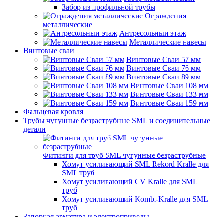
Забор из профильной трубы
Ограждения
металлические
Антресольный этаж
Металлические навесы
Винтовые сваи
Винтовые Сваи 57 мм
Винтовые Сваи 76 мм
Винтовые Сваи 89 мм
Винтовые Сваи 108 мм
Винтовые Сваи 133 мм
Винтовые Сваи 159 мм
Фальцевая кровля
Трубы чугунные безраструбные SML и соединительные
детали
Фитинги для труб SML чугунные безраструбные
Хомут усиливающий SML Rekord Kralle для
SML труб
Хомут усиливающий CV Kralle для SML
труб
Хомут усиливающий Kombi-Kralle для SML
труб
Запорная арматура и электроприводы