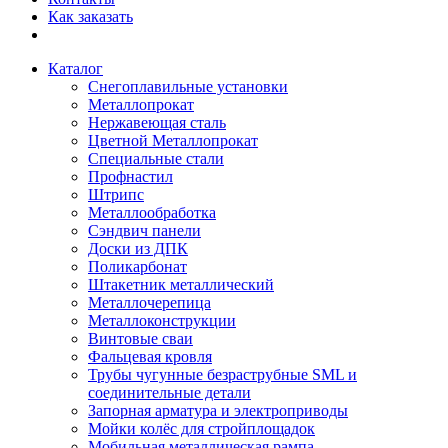
Как заказать
Каталог
Снегоплавильные установки
Металлопрокат
Нержавеющая сталь
Цветной Металлопрокат
Специальные стали
Профнастил
Штрипс
Металлообработка
Сэндвич панели
Доски из ДПК
Поликарбонат
Штакетник металлический
Металлочерепица
Металлоконструкции
Винтовые сваи
Фальцевая кровля
Трубы чугунные безраструбные SML и
соединительные детали
Запорная арматура и электроприводы
Мойки колёс для стройплощадок
Мобильная металлическая рампа