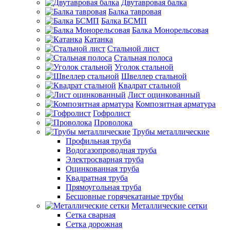
Двутавровая балка
Балка тавровая
Балка БСМП
Балка Монорельсовая
Катанка
Стальной лист
Стальная полоса
Уголок стальной
Швеллер стальной
Квадрат стальной
Лист оцинкованный
Композитная арматура
Гофролист
Проволока
Трубы металлические
Профильная труба
Водогазопроводная труба
Электросварная труба
Оцинкованная труба
Квадратная труба
Прямоугольная труба
Бесшовные горячекатаные трубы
Металлические сетки
Сетка сварная
Сетка дорожная