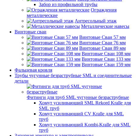
Забор из профильной трубы
Ограждения
металлические
Антресольный этаж
Металлические навесы
Винтовые сваи
Винтовые Сваи 57 мм
Винтовые Сваи 76 мм
Винтовые Сваи 89 мм
Винтовые Сваи 108 мм
Винтовые Сваи 133 мм
Винтовые Сваи 159 мм
Фальцевая кровля
Трубы чугунные безраструбные SML и соединительные
детали
Фитинги для труб SML чугунные безраструбные
Хомут усиливающий SML Rekord Kralle для
SML труб
Хомут усиливающий CV Kralle для SML
труб
Хомут усиливающий Kombi-Kralle для SML
труб
Запорная арматура и электроприводы