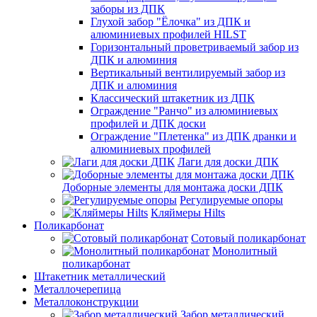
заборы из ДПК
Глухой забор "Ёлочка" из ДПК и
алюминиевых профилей HILST
Горизонтальный проветриваемый забор из
ДПК и алюминия
Вертикальный вентилируемый забор из
ДПК и алюминия
Классический штакетник из ДПК
Ограждение "Ранчо" из алюминиевых
профилей и ДПК доски
Ограждение "Плетенка" из ДПК дранки и
алюминиевых профилей
Лаги для доски ДПК
Доборные элементы для монтажа доски ДПК
Регулируемые опоры
Кляймеры Hilts
Поликарбонат
Сотовый поликарбонат
Монолитный
поликарбонат
Штакетник металлический
Металлочерепица
Металлоконструкции
Забор металлический