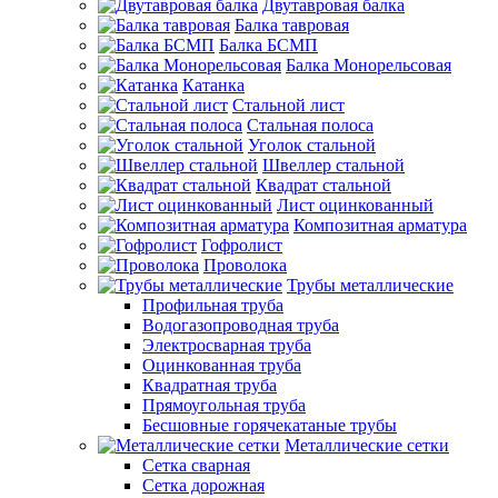
Двутавровая балка
Балка тавровая
Балка БСМП
Балка Монорельсовая
Катанка
Стальной лист
Стальная полоса
Уголок стальной
Швеллер стальной
Квадрат стальной
Лист оцинкованный
Композитная арматура
Гофролист
Проволока
Трубы металлические
Профильная труба
Водогазопроводная труба
Электросварная труба
Оцинкованная труба
Квадратная труба
Прямоугольная труба
Бесшовные горячекатаные трубы
Металлические сетки
Сетка сварная
Сетка дорожная