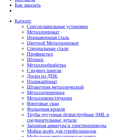
Как заказать
Каталог
Снегоплавильные установки
Металлопрокат
Нержавеющая сталь
Цветной Металлопрокат
Специальные стали
Профнастил
Штрипс
Металлообработка
Сэндвич панели
Доски из ДПК
Поликарбонат
Штакетник металлический
Металлочерепица
Металлоконструкции
Винтовые сваи
Фальцевая кровля
Трубы чугунные безраструбные SML и
соединительные детали
Запорная арматура и электроприводы
Мойки колёс для стройплощадок
Мобильная металлическая рампа