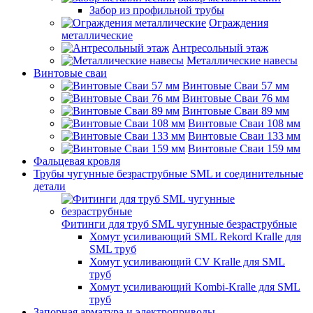
Забор из профильной трубы
Ограждения
металлические
Антресольный этаж
Металлические навесы
Винтовые сваи
Винтовые Сваи 57 мм
Винтовые Сваи 76 мм
Винтовые Сваи 89 мм
Винтовые Сваи 108 мм
Винтовые Сваи 133 мм
Винтовые Сваи 159 мм
Фальцевая кровля
Трубы чугунные безраструбные SML и соединительные
детали
Фитинги для труб SML чугунные безраструбные
Хомут усиливающий SML Rekord Kralle для
SML труб
Хомут усиливающий CV Kralle для SML
труб
Хомут усиливающий Kombi-Kralle для SML
труб
Запорная арматура и электроприводы