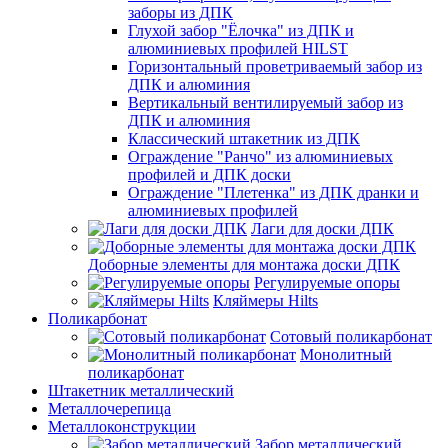
заборы из ДПК
Глухой забор "Ёлочка" из ДПК и
алюминиевых профилей HILST
Горизонтальный проветриваемый забор из
ДПК и алюминия
Вертикальный вентилируемый забор из
ДПК и алюминия
Классический штакетник из ДПК
Ограждение "Ранчо" из алюминиевых
профилей и ДПК доски
Ограждение "Плетенка" из ДПК дранки и
алюминиевых профилей
Лаги для доски ДПК
Доборные элементы для монтажа доски ДПК
Регулируемые опоры
Кляймеры Hilts
Поликарбонат
Сотовый поликарбонат
Монолитный
поликарбонат
Штакетник металлический
Металлочерепица
Металлоконструкции
Забор металлический