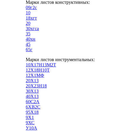
Марки листов конструктивных:
09г2с
10
18хгт
20
30хгса
35
40хн
45
65г
Марки листов инструментальных:
10Х17Н13М2Т
12Х18Н10Т
12Х1МФ
20Х13
20Х23Н18
30Х13
40Х13
60С2А
6ХВ2С
95Х18
9Х1
9ХС
У10А