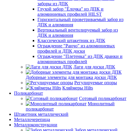
заборы из ДПК
Глухой забор "Ёлочка" из ДПК и
алюминиевых профилей HILST
Горизонтальный проветриваемый забор из
ДПК и алюминия
Вертикальный вентилируемый забор из
ДПК и алюминия
Классический штакетник из ДПК
Ограждение "Ранчо" из алюминиевых
профилей и ДПК доски
Ограждение "Плетенка" из ДПК дранки и
алюминиевых профилей
Лаги для доски ДПК
Доборные элементы для монтажа доски ДПК
Регулируемые опоры
Кляймеры Hilts
Поликарбонат
Сотовый поликарбонат
Монолитный
поликарбонат
Штакетник металлический
Металлочерепица
Металлоконструкции
Забор металлический