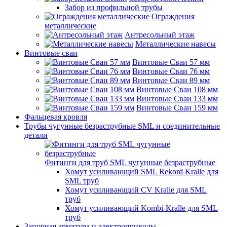
Забор из профильной трубы
Ограждения
металлические
Антресольный этаж
Металлические навесы
Винтовые сваи
Винтовые Сваи 57 мм
Винтовые Сваи 76 мм
Винтовые Сваи 89 мм
Винтовые Сваи 108 мм
Винтовые Сваи 133 мм
Винтовые Сваи 159 мм
Фальцевая кровля
Трубы чугунные безраструбные SML и соединительные
детали
Фитинги для труб SML чугунные безраструбные
Хомут усиливающий SML Rekord Kralle для
SML труб
Хомут усиливающий CV Kralle для SML
труб
Хомут усиливающий Kombi-Kralle для SML
труб
Запорная арматура и электроприводы