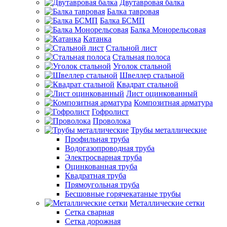
Двутавровая балка
Балка тавровая
Балка БСМП
Балка Монорельсовая
Катанка
Стальной лист
Стальная полоса
Уголок стальной
Швеллер стальной
Квадрат стальной
Лист оцинкованный
Композитная арматура
Гофролист
Проволока
Трубы металлические
Профильная труба
Водогазопроводная труба
Электросварная труба
Оцинкованная труба
Квадратная труба
Прямоугольная труба
Бесшовные горячекатаные трубы
Металлические сетки
Сетка сварная
Сетка дорожная