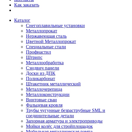
Как заказать
Каталог
Снегоплавильные установки
Металлопрокат
Нержавеющая сталь
Цветной Металлопрокат
Специальные стали
Профнастил
Штрипс
Металлообработка
Сэндвич панели
Доски из ДПК
Поликарбонат
Штакетник металлический
Металлочерепица
Металлоконструкции
Винтовые сваи
Фальцевая кровля
Трубы чугунные безраструбные SML и
соединительные детали
Запорная арматура и электроприводы
Мойки колёс для стройплощадок
Мобильная металлическая рампа