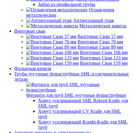
Забор из профильной трубы
Ограждения
металлические
Антресольный этаж
Металлические навесы
Винтовые сваи
Винтовые Сваи 57 мм
Винтовые Сваи 76 мм
Винтовые Сваи 89 мм
Винтовые Сваи 108 мм
Винтовые Сваи 133 мм
Винтовые Сваи 159 мм
Фальцевая кровля
Трубы чугунные безраструбные SML и соединительные
детали
Фитинги для труб SML чугунные безраструбные
Хомут усиливающий SML Rekord Kralle для
SML труб
Хомут усиливающий CV Kralle для SML
труб
Хомут усиливающий Kombi-Kralle для SML
труб
Запорная арматура и электроприводы