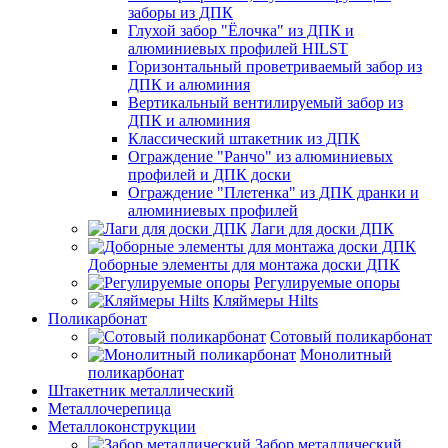
заборы из ДПК
Глухой забор "Ёлочка" из ДПК и
алюминиевых профилей HILST
Горизонтальный проветриваемый забор из
ДПК и алюминия
Вертикальный вентилируемый забор из
ДПК и алюминия
Классический штакетник из ДПК
Ограждение "Ранчо" из алюминиевых
профилей и ДПК доски
Ограждение "Плетенка" из ДПК дранки и
алюминиевых профилей
Лаги для доски ДПК
Доборные элементы для монтажа доски ДПК
Регулируемые опоры
Кляймеры Hilts
Поликарбонат
Сотовый поликарбонат
Монолитный
поликарбонат
Штакетник металлический
Металлочерепица
Металлоконструкции
Забор металлический