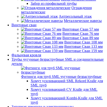
Забор из профильной трубы
Ограждения
металлические
Антресольный этаж
Металлические навесы
Винтовые сваи
Винтовые Сваи 57 мм
Винтовые Сваи 76 мм
Винтовые Сваи 89 мм
Винтовые Сваи 108 мм
Винтовые Сваи 133 мм
Винтовые Сваи 159 мм
Фальцевая кровля
Трубы чугунные безраструбные SML и соединительные
детали
Фитинги для труб SML чугунные безраструбные
Хомут усиливающий SML Rekord Kralle для
SML труб
Хомут усиливающий CV Kralle для SML
труб
Хомут усиливающий Kombi-Kralle для SML
труб
Запорная арматура и электроприводы