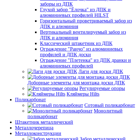
заборы из ДПК
Глухой забор "Ёлочка" из ДПК и
алюминиевых профилей HILST
Горизонтальный проветриваемый забор из
ДПК и алюминия
Вертикальный вентилируемый забор из
ДПК и алюминия
Классический штакетник из ДПК
Ограждение "Ранчо" из алюминиевых
профилей и ДПК доски
Ограждение "Плетенка" из ДПК дранки и
алюминиевых профилей
Лаги для доски ДПК
Доборные элементы для монтажа доски ДПК
Регулируемые опоры
Кляймеры Hilts
Поликарбонат
Сотовый поликарбонат
Монолитный
поликарбонат
Штакетник металлический
Металлочерепица
Металлоконструкции
Забор металлический