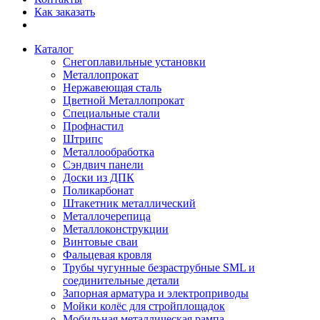
Как заказать
Каталог
Снегоплавильные установки
Металлопрокат
Нержавеющая сталь
Цветной Металлопрокат
Специальные стали
Профнастил
Штрипс
Металлообработка
Сэндвич панели
Доски из ДПК
Поликарбонат
Штакетник металлический
Металлочерепица
Металлоконструкции
Винтовые сваи
Фальцевая кровля
Трубы чугунные безраструбные SML и
соединительные детали
Запорная арматура и электроприводы
Мойки колёс для стройплощадок
Мобильная металлическая рампа