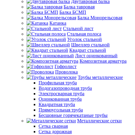
Двутавровая балка
Балка тавровая
Балка БСМП
Балка Монорельсовая
Катанка
Стальной лист
Стальная полоса
Уголок стальной
Швеллер стальной
Квадрат стальной
Лист оцинкованный
Композитная арматура
Гофролист
Проволока
Трубы металлические
Профильная труба
Водогазопроводная труба
Электросварная труба
Оцинкованная труба
Квадратная труба
Прямоугольная труба
Бесшовные горячекатаные трубы
Металлические сетки
Сетка сварная
Сетка дорожная