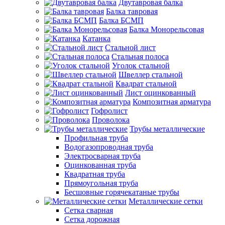
Двутавровая балка
Балка тавровая
Балка БСМП
Балка Монорельсовая
Катанка
Стальной лист
Стальная полоса
Уголок стальной
Швеллер стальной
Квадрат стальной
Лист оцинкованный
Композитная арматура
Гофролист
Проволока
Трубы металлические
Профильная труба
Водогазопроводная труба
Электросварная труба
Оцинкованная труба
Квадратная труба
Прямоугольная труба
Бесшовные горячекатаные трубы
Металлические сетки
Сетка сварная
Сетка дорожная