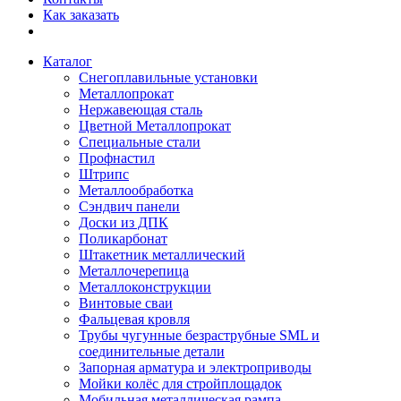
Как заказать
Каталог
Снегоплавильные установки
Металлопрокат
Нержавеющая сталь
Цветной Металлопрокат
Специальные стали
Профнастил
Штрипс
Металлообработка
Сэндвич панели
Доски из ДПК
Поликарбонат
Штакетник металлический
Металлочерепица
Металлоконструкции
Винтовые сваи
Фальцевая кровля
Трубы чугунные безраструбные SML и
соединительные детали
Запорная арматура и электроприводы
Мойки колёс для стройплощадок
Мобильная металлическая рампа