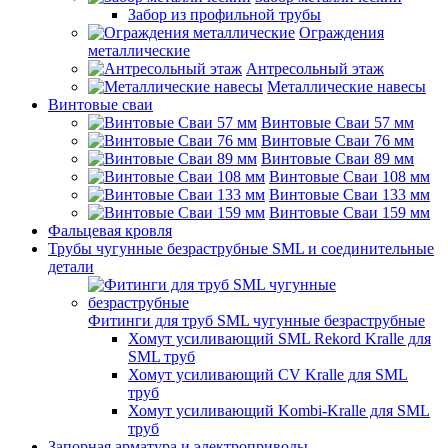
Забор из профильной трубы
Ограждения
металлические
Антресольный этаж
Металлические навесы
Винтовые сваи
Винтовые Сваи 57 мм
Винтовые Сваи 76 мм
Винтовые Сваи 89 мм
Винтовые Сваи 108 мм
Винтовые Сваи 133 мм
Винтовые Сваи 159 мм
Фальцевая кровля
Трубы чугунные безраструбные SML и соединительные
детали
Фитинги для труб SML чугунные безраструбные
Хомут усиливающий SML Rekord Kralle для
SML труб
Хомут усиливающий CV Kralle для SML
труб
Хомут усиливающий Kombi-Kralle для SML
труб
Запорная арматура и электроприводы