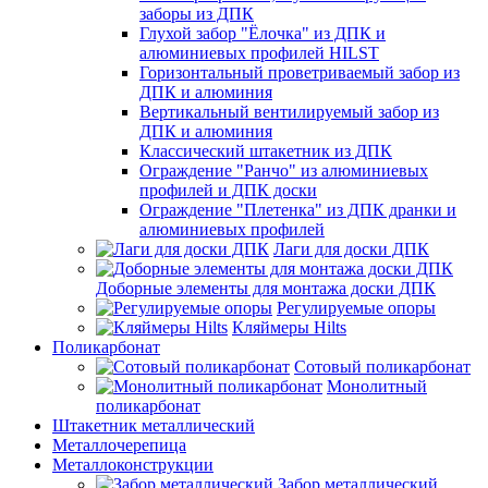
заборы из ДПК
Глухой забор "Ёлочка" из ДПК и
алюминиевых профилей HILST
Горизонтальный проветриваемый забор из
ДПК и алюминия
Вертикальный вентилируемый забор из
ДПК и алюминия
Классический штакетник из ДПК
Ограждение "Ранчо" из алюминиевых
профилей и ДПК доски
Ограждение "Плетенка" из ДПК дранки и
алюминиевых профилей
Лаги для доски ДПК
Доборные элементы для монтажа доски ДПК
Регулируемые опоры
Кляймеры Hilts
Поликарбонат
Сотовый поликарбонат
Монолитный
поликарбонат
Штакетник металлический
Металлочерепица
Металлоконструкции
Забор металлический