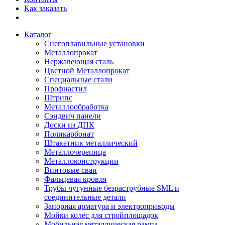
Как заказать
Каталог
Снегоплавильные установки
Металлопрокат
Нержавеющая сталь
Цветной Металлопрокат
Специальные стали
Профнастил
Штрипс
Металлообработка
Сэндвич панели
Доски из ДПК
Поликарбонат
Штакетник металлический
Металлочерепица
Металлоконструкции
Винтовые сваи
Фальцевая кровля
Трубы чугунные безраструбные SML и
соединительные детали
Запорная арматура и электроприводы
Мойки колёс для стройплощадок
Мобильная металлическая рампа