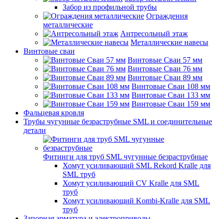
Забор из профильной трубы
Ограждения
металлические
Антресольный этаж
Металлические навесы
Винтовые сваи
Винтовые Сваи 57 мм
Винтовые Сваи 76 мм
Винтовые Сваи 89 мм
Винтовые Сваи 108 мм
Винтовые Сваи 133 мм
Винтовые Сваи 159 мм
Фальцевая кровля
Трубы чугунные безраструбные SML и соединительные
детали
Фитинги для труб SML чугунные безраструбные
Хомут усиливающий SML Rekord Kralle для
SML труб
Хомут усиливающий CV Kralle для SML
труб
Хомут усиливающий Kombi-Kralle для SML
труб
Запорная арматура и электроприводы