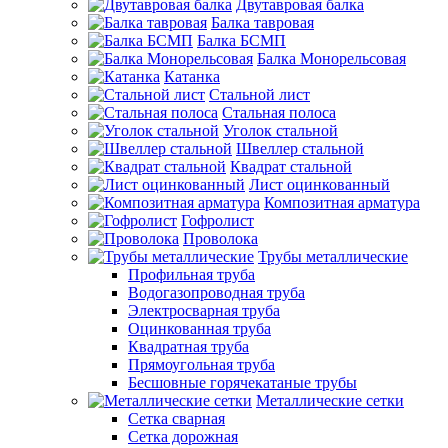
Двутавровая балка
Балка тавровая
Балка БСМП
Балка Монорельсовая
Катанка
Стальной лист
Стальная полоса
Уголок стальной
Швеллер стальной
Квадрат стальной
Лист оцинкованный
Композитная арматура
Гофролист
Проволока
Трубы металлические
Профильная труба
Водогазопроводная труба
Электросварная труба
Оцинкованная труба
Квадратная труба
Прямоугольная труба
Бесшовные горячекатаные трубы
Металлические сетки
Сетка сварная
Сетка дорожная