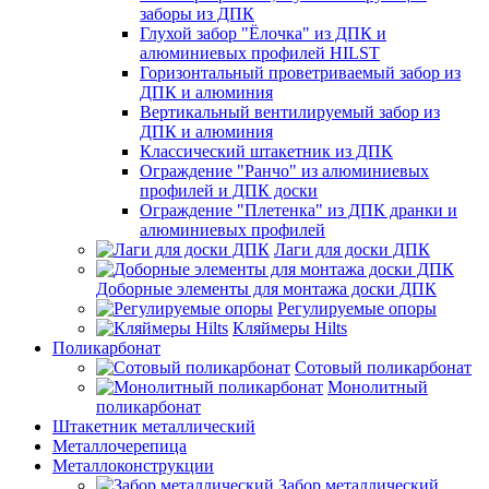
заборы из ДПК
Глухой забор "Ёлочка" из ДПК и
алюминиевых профилей HILST
Горизонтальный проветриваемый забор из
ДПК и алюминия
Вертикальный вентилируемый забор из
ДПК и алюминия
Классический штакетник из ДПК
Ограждение "Ранчо" из алюминиевых
профилей и ДПК доски
Ограждение "Плетенка" из ДПК дранки и
алюминиевых профилей
Лаги для доски ДПК
Доборные элементы для монтажа доски ДПК
Регулируемые опоры
Кляймеры Hilts
Поликарбонат
Сотовый поликарбонат
Монолитный
поликарбонат
Штакетник металлический
Металлочерепица
Металлоконструкции
Забор металлический