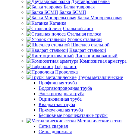
Двутавровая балка
Балка тавровая
Балка БСМП
Балка Монорельсовая
Катанка
Стальной лист
Стальная полоса
Уголок стальной
Швеллер стальной
Квадрат стальной
Лист оцинкованный
Композитная арматура
Гофролист
Проволока
Трубы металлические
Профильная труба
Водогазопроводная труба
Электросварная труба
Оцинкованная труба
Квадратная труба
Прямоугольная труба
Бесшовные горячекатаные трубы
Металлические сетки
Сетка сварная
Сетка дорожная