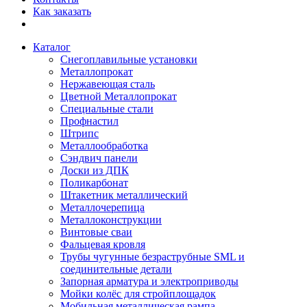
Как заказать
Каталог
Снегоплавильные установки
Металлопрокат
Нержавеющая сталь
Цветной Металлопрокат
Специальные стали
Профнастил
Штрипс
Металлообработка
Сэндвич панели
Доски из ДПК
Поликарбонат
Штакетник металлический
Металлочерепица
Металлоконструкции
Винтовые сваи
Фальцевая кровля
Трубы чугунные безраструбные SML и
соединительные детали
Запорная арматура и электроприводы
Мойки колёс для стройплощадок
Мобильная металлическая рампа