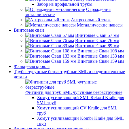
Забор из профильной трубы
Ограждения
металлические
Антресольный этаж
Металлические навесы
Винтовые сваи
Винтовые Сваи 57 мм
Винтовые Сваи 76 мм
Винтовые Сваи 89 мм
Винтовые Сваи 108 мм
Винтовые Сваи 133 мм
Винтовые Сваи 159 мм
Фальцевая кровля
Трубы чугунные безраструбные SML и соединительные
детали
Фитинги для труб SML чугунные безраструбные
Хомут усиливающий SML Rekord Kralle для
SML труб
Хомут усиливающий CV Kralle для SML
труб
Хомут усиливающий Kombi-Kralle для SML
труб
Запорная арматура и электроприводы