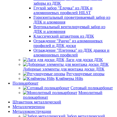
заборы из ДПК
Глухой забор "Ёлочка" из ДПК и
алюминиевых профилей HILST
Горизонтальный проветриваемый забор из
ДПК и алюминия
Вертикальный вентилируемый забор из
ДПК и алюминия
Классический штакетник из ДПК
Ограждение "Ранчо" из алюминиевых
профилей и ДПК доски
Ограждение "Плетенка" из ДПК дранки и
алюминиевых профилей
Лаги для доски ДПК
Доборные элементы для монтажа доски ДПК
Регулируемые опоры
Кляймеры Hilts
Поликарбонат
Сотовый поликарбонат
Монолитный
поликарбонат
Штакетник металлический
Металлочерепица
Металлоконструкции
Забор металлический