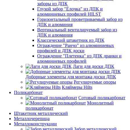
заборы из ДПК
Глухой забор "Ёлочка" из ДПК и
алюминиевых профилей HILST
Горизонтальный проветриваемый забор из
ДПК и алюминия
Вертикальный вентилируемый забор из
ДПК и алюминия
Классический штакетник из ДПК
Ограждение "Ранчо" из алюминиевых
профилей и ДПК доски
Ограждение "Плетенка" из ДПК дранки и
алюминиевых профилей
Лаги для доски ДПК
Доборные элементы для монтажа доски ДПК
Регулируемые опоры
Кляймеры Hilts
Поликарбонат
Сотовый поликарбонат
Монолитный
поликарбонат
Штакетник металлический
Металлочерепица
Металлоконструкции
Забор металлический