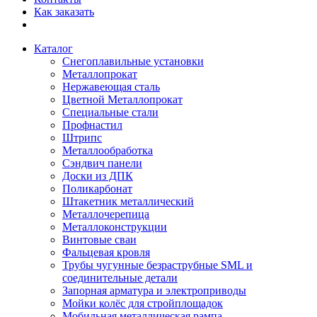
Как заказать
Каталог
Снегоплавильные установки
Металлопрокат
Нержавеющая сталь
Цветной Металлопрокат
Специальные стали
Профнастил
Штрипс
Металлообработка
Сэндвич панели
Доски из ДПК
Поликарбонат
Штакетник металлический
Металлочерепица
Металлоконструкции
Винтовые сваи
Фальцевая кровля
Трубы чугунные безраструбные SML и
соединительные детали
Запорная арматура и электроприводы
Мойки колёс для стройплощадок
Мобильная металлическая рампа