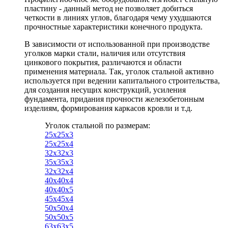
пластину - данный метод не позволяет добиться
четкости в линиях углов, благодаря чему ухудшаются
прочностные характеристики конечного продукта.
В зависимости от использованной при производстве
уголков марки стали, наличия или отсутствия
цинкового покрытия, различаются и области
применения материала. Так, уголок стальной активно
используется при ведении капитального строительства,
для создания несущих конструкций, усиления
фундамента, придания прочности железобетонным
изделиям, формирования каркасов кровли и т.д.
Уголок стальной по размерам:
25х25х3
25х25х4
32х32х3
35х35х3
32х32х4
40х40х4
40х40х5
45х45х4
50х50х4
50х50х5
63х63х5