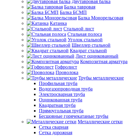
Двутавровая балка
Балка тавровая
Балка БСМП
Балка Монорельсовая
Катанка
Стальной лист
Стальная полоса
Уголок стальной
Швеллер стальной
Квадрат стальной
Лист оцинкованный
Композитная арматура
Гофролист
Проволока
Трубы металлические
Профильная труба
Водогазопроводная труба
Электросварная труба
Оцинкованная труба
Квадратная труба
Прямоугольная труба
Бесшовные горячекатаные трубы
Металлические сетки
Сетка сварная
Сетка дорожная