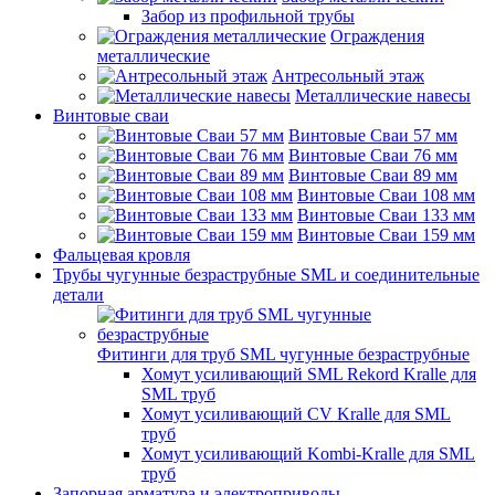
Забор из профильной трубы
Ограждения
металлические
Антресольный этаж
Металлические навесы
Винтовые сваи
Винтовые Сваи 57 мм
Винтовые Сваи 76 мм
Винтовые Сваи 89 мм
Винтовые Сваи 108 мм
Винтовые Сваи 133 мм
Винтовые Сваи 159 мм
Фальцевая кровля
Трубы чугунные безраструбные SML и соединительные
детали
Фитинги для труб SML чугунные безраструбные
Хомут усиливающий SML Rekord Kralle для
SML труб
Хомут усиливающий CV Kralle для SML
труб
Хомут усиливающий Kombi-Kralle для SML
труб
Запорная арматура и электроприводы