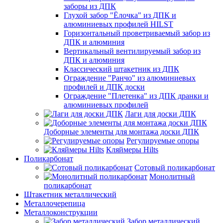
заборы из ДПК
Глухой забор "Ёлочка" из ДПК и
алюминиевых профилей HILST
Горизонтальный проветриваемый забор из
ДПК и алюминия
Вертикальный вентилируемый забор из
ДПК и алюминия
Классический штакетник из ДПК
Ограждение "Ранчо" из алюминиевых
профилей и ДПК доски
Ограждение "Плетенка" из ДПК дранки и
алюминиевых профилей
Лаги для доски ДПК
Доборные элементы для монтажа доски ДПК
Регулируемые опоры
Кляймеры Hilts
Поликарбонат
Сотовый поликарбонат
Монолитный
поликарбонат
Штакетник металлический
Металлочерепица
Металлоконструкции
Забор металлический