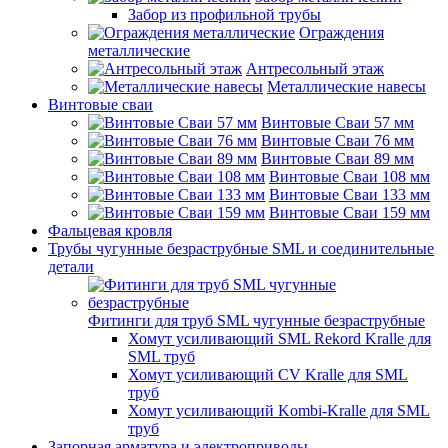
Забор из профильной трубы
Ограждения
металлические
Антресольный этаж
Металлические навесы
Винтовые сваи
Винтовые Сваи 57 мм
Винтовые Сваи 76 мм
Винтовые Сваи 89 мм
Винтовые Сваи 108 мм
Винтовые Сваи 133 мм
Винтовые Сваи 159 мм
Фальцевая кровля
Трубы чугунные безраструбные SML и соединительные
детали
Фитинги для труб SML чугунные безраструбные
Хомут усиливающий SML Rekord Kralle для
SML труб
Хомут усиливающий CV Kralle для SML
труб
Хомут усиливающий Kombi-Kralle для SML
труб
Запорная арматура и электроприводы