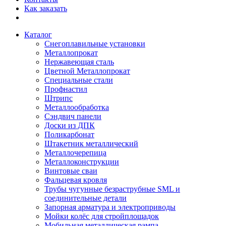
Как заказать
Каталог
Снегоплавильные установки
Металлопрокат
Нержавеющая сталь
Цветной Металлопрокат
Специальные стали
Профнастил
Штрипс
Металлообработка
Сэндвич панели
Доски из ДПК
Поликарбонат
Штакетник металлический
Металлочерепица
Металлоконструкции
Винтовые сваи
Фальцевая кровля
Трубы чугунные безраструбные SML и
соединительные детали
Запорная арматура и электроприводы
Мойки колёс для стройплощадок
Мобильная металлическая рампа