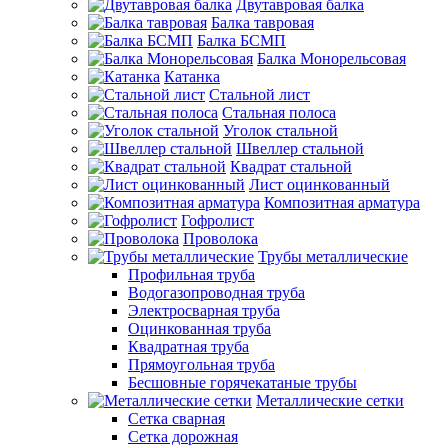
Двутавровая балка
Балка тавровая
Балка БСМП
Балка Монорельсовая
Катанка
Стальной лист
Стальная полоса
Уголок стальной
Швеллер стальной
Квадрат стальной
Лист оцинкованный
Композитная арматура
Гофролист
Проволока
Трубы металлические
Профильная труба
Водогазопроводная труба
Электросварная труба
Оцинкованная труба
Квадратная труба
Прямоугольная труба
Бесшовные горячекатаные трубы
Металлические сетки
Сетка сварная
Сетка дорожная