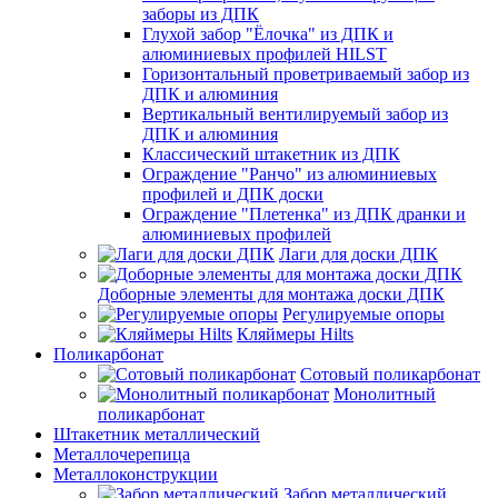
заборы из ДПК
Глухой забор "Ёлочка" из ДПК и
алюминиевых профилей HILST
Горизонтальный проветриваемый забор из
ДПК и алюминия
Вертикальный вентилируемый забор из
ДПК и алюминия
Классический штакетник из ДПК
Ограждение "Ранчо" из алюминиевых
профилей и ДПК доски
Ограждение "Плетенка" из ДПК дранки и
алюминиевых профилей
Лаги для доски ДПК
Доборные элементы для монтажа доски ДПК
Регулируемые опоры
Кляймеры Hilts
Поликарбонат
Сотовый поликарбонат
Монолитный
поликарбонат
Штакетник металлический
Металлочерепица
Металлоконструкции
Забор металлический