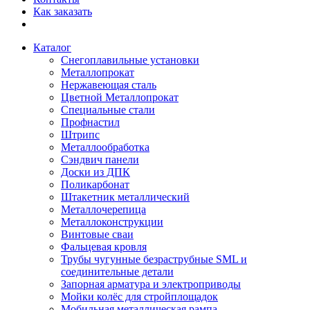
Как заказать
Каталог
Снегоплавильные установки
Металлопрокат
Нержавеющая сталь
Цветной Металлопрокат
Специальные стали
Профнастил
Штрипс
Металлообработка
Сэндвич панели
Доски из ДПК
Поликарбонат
Штакетник металлический
Металлочерепица
Металлоконструкции
Винтовые сваи
Фальцевая кровля
Трубы чугунные безраструбные SML и
соединительные детали
Запорная арматура и электроприводы
Мойки колёс для стройплощадок
Мобильная металлическая рампа