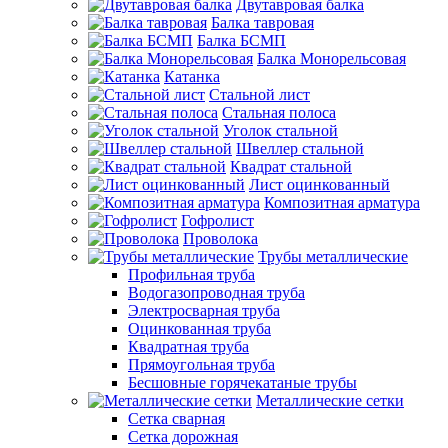
Двутавровая балка
Балка тавровая
Балка БСМП
Балка Монорельсовая
Катанка
Стальной лист
Стальная полоса
Уголок стальной
Швеллер стальной
Квадрат стальной
Лист оцинкованный
Композитная арматура
Гофролист
Проволока
Трубы металлические
Профильная труба
Водогазопроводная труба
Электросварная труба
Оцинкованная труба
Квадратная труба
Прямоугольная труба
Бесшовные горячекатаные трубы
Металлические сетки
Сетка сварная
Сетка дорожная