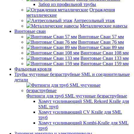
Забор из профильной трубы
Ограждения
металлические
Антресольный этаж
Металлические навесы
Винтовые сваи
Винтовые Сваи 57 мм
Винтовые Сваи 76 мм
Винтовые Сваи 89 мм
Винтовые Сваи 108 мм
Винтовые Сваи 133 мм
Винтовые Сваи 159 мм
Фальцевая кровля
Трубы чугунные безраструбные SML и соединительные
детали
Фитинги для труб SML чугунные безраструбные
Хомут усиливающий SML Rekord Kralle для
SML труб
Хомут усиливающий CV Kralle для SML
труб
Хомут усиливающий Kombi-Kralle для SML
труб
Запорная арматура и электроприводы