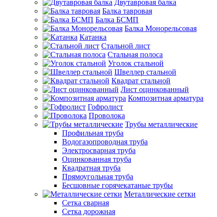
Двутавровая балка
Балка тавровая
Балка БСМП
Балка Монорельсовая
Катанка
Стальной лист
Стальная полоса
Уголок стальной
Швеллер стальной
Квадрат стальной
Лист оцинкованный
Композитная арматура
Гофролист
Проволока
Трубы металлические
Профильная труба
Водогазопроводная труба
Электросварная труба
Оцинкованная труба
Квадратная труба
Прямоугольная труба
Бесшовные горячекатаные трубы
Металлические сетки
Сетка сварная
Сетка дорожная