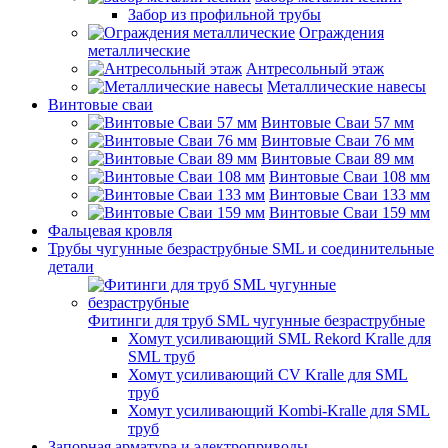
Забор из профильной трубы
Ограждения
металлические
Антресольный этаж
Металлические навесы
Винтовые сваи
Винтовые Сваи 57 мм
Винтовые Сваи 76 мм
Винтовые Сваи 89 мм
Винтовые Сваи 108 мм
Винтовые Сваи 133 мм
Винтовые Сваи 159 мм
Фальцевая кровля
Трубы чугунные безраструбные SML и соединительные
детали
Фитинги для труб SML чугунные безраструбные
Хомут усиливающий SML Rekord Kralle для
SML труб
Хомут усиливающий CV Kralle для SML
труб
Хомут усиливающий Kombi-Kralle для SML
труб
Запорная арматура и электроприводы