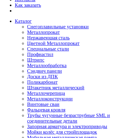
Как заказать
Каталог
Снегоплавильные установки
Металлопрокат
Нержавеющая сталь
Цветной Металлопрокат
Специальные стали
Профнастил
Штрипс
Металлообработка
Сэндвич панели
Доски из ДПК
Поликарбонат
Штакетник металлический
Металлочерепица
Металлоконструкции
Винтовые сваи
Фальцевая кровля
Трубы чугунные безраструбные SML и
соединительные детали
Запорная арматура и электроприводы
Мойки колёс для стройплощадок
Мобильная металлическая рампа