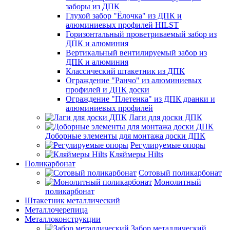
заборы из ДПК
Глухой забор "Ёлочка" из ДПК и
алюминиевых профилей HILST
Горизонтальный проветриваемый забор из
ДПК и алюминия
Вертикальный вентилируемый забор из
ДПК и алюминия
Классический штакетник из ДПК
Ограждение "Ранчо" из алюминиевых
профилей и ДПК доски
Ограждение "Плетенка" из ДПК дранки и
алюминиевых профилей
Лаги для доски ДПК
Доборные элементы для монтажа доски ДПК
Регулируемые опоры
Кляймеры Hilts
Поликарбонат
Сотовый поликарбонат
Монолитный
поликарбонат
Штакетник металлический
Металлочерепица
Металлоконструкции
Забор металлический