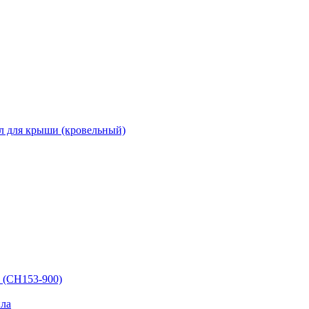
л для крыши (кровельный)
 (СН153-900)
ла