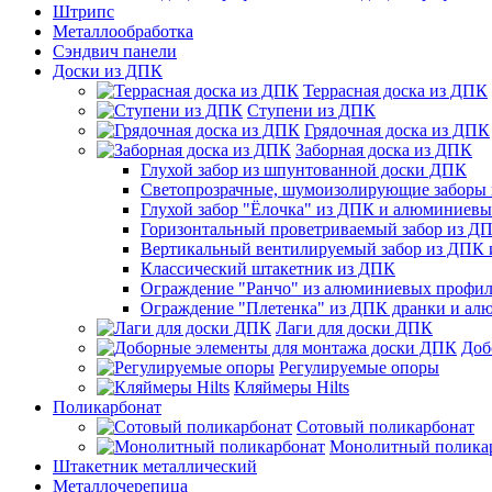
Штрипс
Металлообработка
Сэндвич панели
Доски из ДПК
Террасная доска из ДПК
Ступени из ДПК
Грядочная доска из ДПК
Заборная доска из ДПК
Глухой забор из шпунтованной доски ДПК
Светопрозрачные, шумоизолирующие заборы
Глухой забор "Ёлочка" из ДПК и алюминиев
Горизонтальный проветриваемый забор из Д
Вертикальный вентилируемый забор из ДПК
Классический штакетник из ДПК
Ограждение "Ранчо" из алюминиевых профил
Ограждение "Плетенка" из ДПК дранки и а
Лаги для доски ДПК
Доб
Регулируемые опоры
Кляймеры Hilts
Поликарбонат
Сотовый поликарбонат
Монолитный полика
Штакетник металлический
Металлочерепица