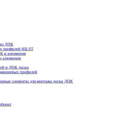
 из ДПК
ых профилей HILST
ПК и алюминия
 и алюминия
ей и ДПК доски
люминиевых профилей
орные элементы для монтажа доски ДПК
рбонат