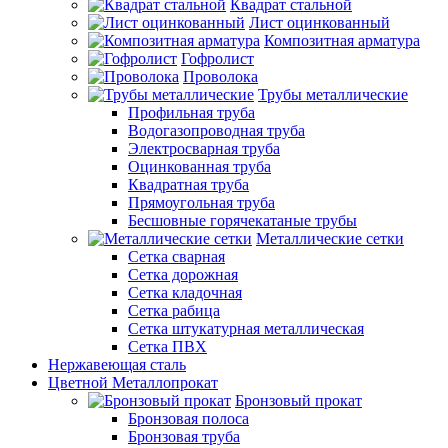
Квадрат стальной
Лист оцинкованный
Композитная арматура
Гофролист
Проволока
Трубы металлические
Профильная труба
Водогазопроводная труба
Электросварная труба
Оцинкованная труба
Квадратная труба
Прямоугольная труба
Бесшовные горячекатаные трубы
Металлические сетки
Сетка сварная
Сетка дорожная
Сетка кладочная
Сетка рабица
Сетка штукатурная металлическая
Сетка ПВХ
Нержавеющая сталь
Цветной Металлопрокат
Бронзовый прокат
Бронзовая полоса
Бронзовая труба