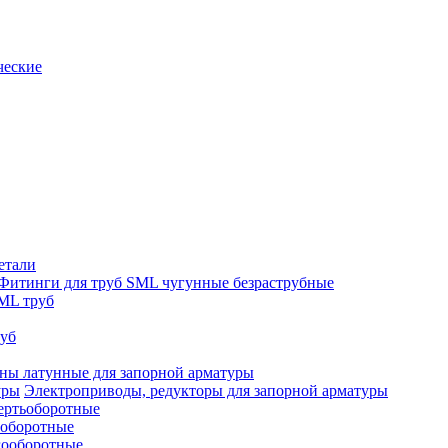
ческие
етали
Фитинги для труб SML чугунные безраструбные
ML труб
руб
ны латунные для запорной арматуры
Электроприводы, редукторы для запорной арматуры
ертьоборотные
ооборотные
гооборотные