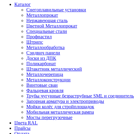
Каталог
Снегоплавильные установки
Металлопрокат
Нержавеющая сталь
Цветной Металлопрокат
Специальные стали
Профнастил
Штрипс
Металлообработка
Сэндвич панели
Доски из ДПК
Поликарбонат
Штакетник металлический
Металлочерепица
Металлоконструкции
Винтовые сваи
Фальцевая кровля
Трубы чугунные безраструбные SML и соединитель
Запорная арматура и электроприводы
Мойки колёс для стройплощадок
Мобильная металлическая рампа
Мосты перегрузочные
Цвета RAL
Прайсы
Оплата