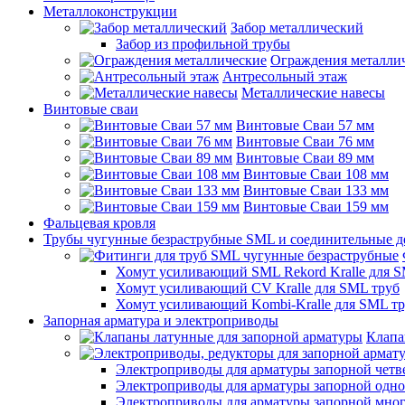
Металлоконструкции
Забор металлический
Забор из профильной трубы
Ограждения металли
Антресольный этаж
Металлические навесы
Винтовые сваи
Винтовые Сваи 57 мм
Винтовые Сваи 76 мм
Винтовые Сваи 89 мм
Винтовые Сваи 108 мм
Винтовые Сваи 133 мм
Винтовые Сваи 159 мм
Фальцевая кровля
Трубы чугунные безраструбные SML и соединительные д
Хомут усиливающий SML Rekord Kralle для S
Хомут усиливающий CV Kralle для SML труб
Хомут усиливающий Kombi-Kralle для SML т
Запорная арматура и электроприводы
Клапа
Электроприводы для арматуры запорной четв
Электроприводы для арматуры запорной одн
Электроприводы для арматуры запорной мно