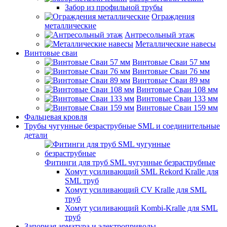
Забор из профильной трубы
Ограждения
металлические
Антресольный этаж
Металлические навесы
Винтовые сваи
Винтовые Сваи 57 мм
Винтовые Сваи 76 мм
Винтовые Сваи 89 мм
Винтовые Сваи 108 мм
Винтовые Сваи 133 мм
Винтовые Сваи 159 мм
Фальцевая кровля
Трубы чугунные безраструбные SML и соединительные
детали
Фитинги для труб SML чугунные безраструбные
Хомут усиливающий SML Rekord Kralle для
SML труб
Хомут усиливающий CV Kralle для SML
труб
Хомут усиливающий Kombi-Kralle для SML
труб
Запорная арматура и электроприводы