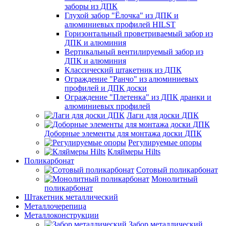
заборы из ДПК
Глухой забор "Ёлочка" из ДПК и
алюминиевых профилей HILST
Горизонтальный проветриваемый забор из
ДПК и алюминия
Вертикальный вентилируемый забор из
ДПК и алюминия
Классический штакетник из ДПК
Ограждение "Ранчо" из алюминиевых
профилей и ДПК доски
Ограждение "Плетенка" из ДПК дранки и
алюминиевых профилей
Лаги для доски ДПК
Доборные элементы для монтажа доски ДПК
Регулируемые опоры
Кляймеры Hilts
Поликарбонат
Сотовый поликарбонат
Монолитный
поликарбонат
Штакетник металлический
Металлочерепица
Металлоконструкции
Забор металлический