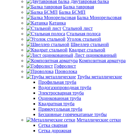
Двутавровая балка
Балка тавровая
Балка БСМП
Балка Монорельсовая
Катанка
Стальной лист
Стальная полоса
Уголок стальной
Швеллер стальной
Квадрат стальной
Лист оцинкованный
Композитная арматура
Гофролист
Проволока
Трубы металлические
Профильная труба
Водогазопроводная труба
Электросварная труба
Оцинкованная труба
Квадратная труба
Прямоугольная труба
Бесшовные горячекатаные трубы
Металлические сетки
Сетка сварная
Сетка дорожная