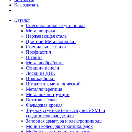
Как заказать
Каталог
Снегоплавильные установки
Металлопрокат
Нержавеющая сталь
Цветной Металлопрокат
Специальные стали
Профнастил
Штрипс
Металлообработка
Сэндвич панели
Доски из ДПК
Поликарбонат
Штакетник металлический
Металлочерепица
Металлоконструкции
Винтовые сваи
Фальцевая кровля
Трубы чугунные безраструбные SML и
соединительные детали
Запорная арматура и электроприводы
Мойки колёс для стройплощадок
Мобильная металлическая рампа