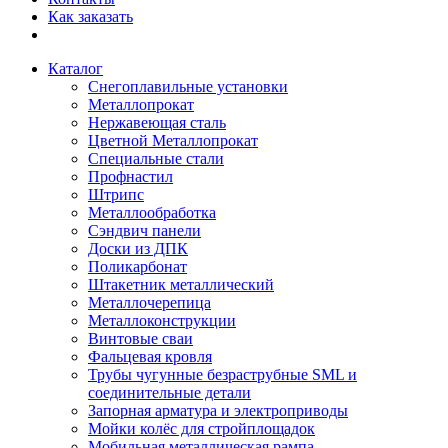
Как заказать
Каталог
Снегоплавильные установки
Металлопрокат
Нержавеющая сталь
Цветной Металлопрокат
Специальные стали
Профнастил
Штрипс
Металлообработка
Сэндвич панели
Доски из ДПК
Поликарбонат
Штакетник металлический
Металлочерепица
Металлоконструкции
Винтовые сваи
Фальцевая кровля
Трубы чугунные безраструбные SML и
соединительные детали
Запорная арматура и электроприводы
Мойки колёс для стройплощадок
Мобильная металлическая рампа