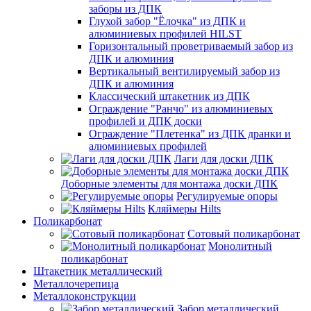
заборы из ДПК
Глухой забор "Ёлочка" из ДПК и
алюминиевых профилей HILST
Горизонтальный проветриваемый забор из
ДПК и алюминия
Вертикальный вентилируемый забор из
ДПК и алюминия
Классический штакетник из ДПК
Ограждение "Ранчо" из алюминиевых
профилей и ДПК доски
Ограждение "Плетенка" из ДПК дранки и
алюминиевых профилей
Лаги для доски ДПК
Доборные элементы для монтажа доски ДПК
Регулируемые опоры
Кляймеры Hilts
Поликарбонат
Сотовый поликарбонат
Монолитный
поликарбонат
Штакетник металлический
Металлочерепица
Металлоконструкции
Забор металлический