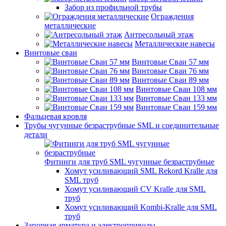
Забор из профильной трубы
Ограждения
металлические
Антресольный этаж
Металлические навесы
Винтовые сваи
Винтовые Сваи 57 мм
Винтовые Сваи 76 мм
Винтовые Сваи 89 мм
Винтовые Сваи 108 мм
Винтовые Сваи 133 мм
Винтовые Сваи 159 мм
Фальцевая кровля
Трубы чугунные безраструбные SML и соединительные
детали
Фитинги для труб SML чугунные безраструбные
Хомут усиливающий SML Rekord Kralle для
SML труб
Хомут усиливающий CV Kralle для SML
труб
Хомут усиливающий Kombi-Kralle для SML
труб
Запорная арматура и электроприводы