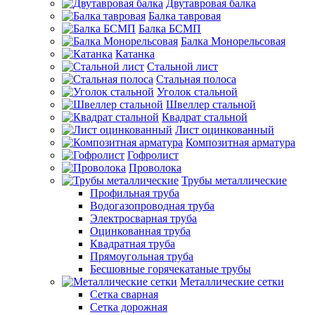
Двутавровая балка
Балка тавровая
Балка БСМП
Балка Монорельсовая
Катанка
Стальной лист
Стальная полоса
Уголок стальной
Швеллер стальной
Квадрат стальной
Лист оцинкованный
Композитная арматура
Гофролист
Проволока
Трубы металлические
Профильная труба
Водогазопроводная труба
Электросварная труба
Оцинкованная труба
Квадратная труба
Прямоугольная труба
Бесшовные горячекатаные трубы
Металлические сетки
Сетка сварная
Сетка дорожная