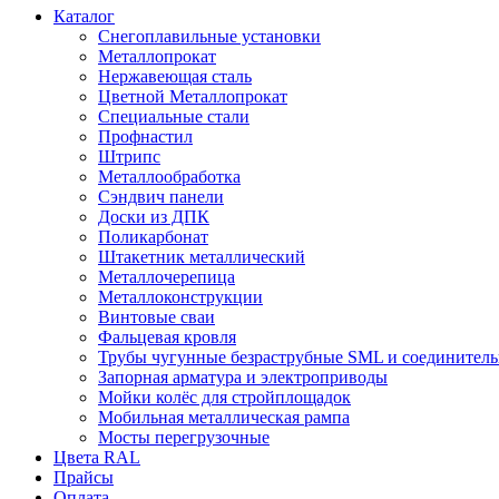
Каталог
Снегоплавильные установки
Металлопрокат
Нержавеющая сталь
Цветной Металлопрокат
Специальные стали
Профнастил
Штрипс
Металлообработка
Сэндвич панели
Доски из ДПК
Поликарбонат
Штакетник металлический
Металлочерепица
Металлоконструкции
Винтовые сваи
Фальцевая кровля
Трубы чугунные безраструбные SML и соединитель
Запорная арматура и электроприводы
Мойки колёс для стройплощадок
Мобильная металлическая рампа
Мосты перегрузочные
Цвета RAL
Прайсы
Оплата