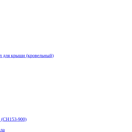
л для крыши (кровельный)
 (СН153-900)
ла