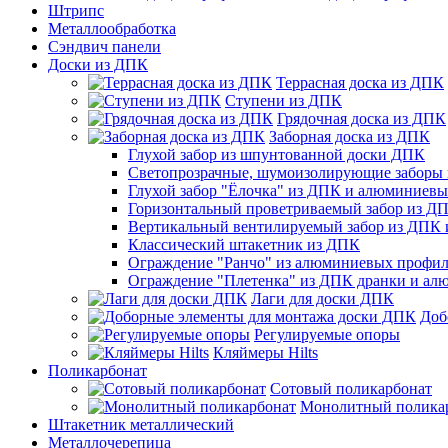
Штрипс
Металлообработка
Сэндвич панели
Доски из ДПК
Террасная доска из ДПК
Ступени из ДПК
Грядочная доска из ДПК
Заборная доска из ДПК
Глухой забор из шпунтованной доски ДПК
Светопрозрачные, шумоизолирующие заборы
Глухой забор "Ёлочка" из ДПК и алюминиев
Горизонтальный проветриваемый забор из Д
Вертикальный вентилируемый забор из ДПК
Классический штакетник из ДПК
Ограждение "Ранчо" из алюминиевых профил
Ограждение "Плетенка" из ДПК дранки и а
Лаги для доски ДПК
Доб
Регулируемые опоры
Кляймеры Hilts
Поликарбонат
Сотовый поликарбонат
Монолитный полика
Штакетник металлический
Металлочерепица