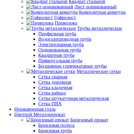
Квадрат стальной
Лист оцинкованный
Композитная арматура
Гофролист
Проволока
Трубы металлические
Профильная труба
Водогазопроводная труба
Электросварная труба
Оцинкованная труба
Квадратная труба
Прямоугольная труба
Бесшовные горячекатаные трубы
Металлические сетки
Сетка сварная
Сетка дорожная
Сетка кладочная
Сетка рабица
Сетка штукатурная металлическая
Сетка ПВХ
Нержавеющая сталь
Цветной Металлопрокат
Бронзовый прокат
Бронзовая полоса
Бронзовая труба