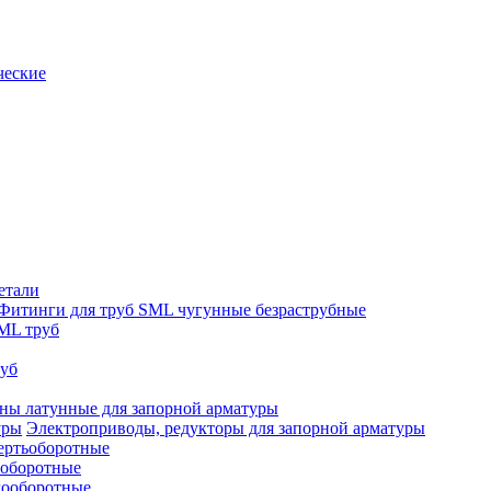
ческие
етали
Фитинги для труб SML чугунные безраструбные
ML труб
руб
ны латунные для запорной арматуры
Электроприводы, редукторы для запорной арматуры
ертьоборотные
ооборотные
гооборотные