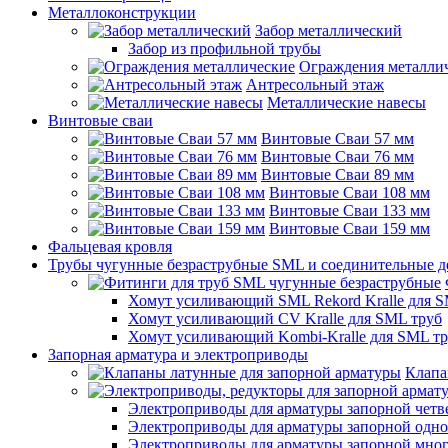
Металлоконструкции
Забор металлический
Забор из профильной трубы
Ограждения металли
Антресольный этаж
Металлические навесы
Винтовые сваи
Винтовые Сваи 57 мм
Винтовые Сваи 76 мм
Винтовые Сваи 89 мм
Винтовые Сваи 108 мм
Винтовые Сваи 133 мм
Винтовые Сваи 159 мм
Фальцевая кровля
Трубы чугунные безраструбные SML и соединительные д
Хомут усиливающий SML Rekord Kralle для S
Хомут усиливающий CV Kralle для SML труб
Хомут усиливающий Kombi-Kralle для SML т
Запорная арматура и электроприводы
Клапа
Электроприводы для арматуры запорной четв
Электроприводы для арматуры запорной одн
Электроприводы для арматуры запорной мно