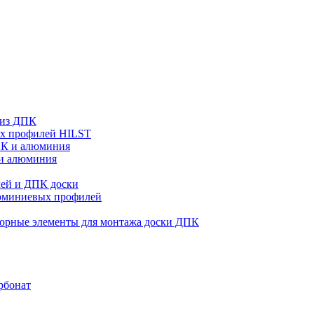
 из ДПК
ых профилей HILST
ПК и алюминия
 и алюминия
ей и ДПК доски
люминиевых профилей
орные элементы для монтажа доски ДПК
рбонат