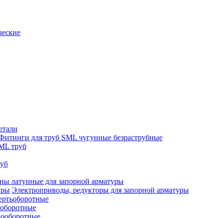
ческие
етали
Фитинги для труб SML чугунные безраструбные
ML труб
руб
ны латунные для запорной арматуры
Электроприводы, редукторы для запорной арматуры
ертьоборотные
ооборотные
гооборотные