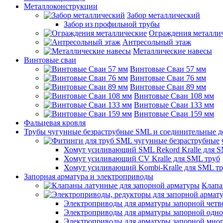
Металлоконструкции
Забор металлический
Забор из профильной трубы
Ограждения металли
Антресольный этаж
Металлические навесы
Винтовые сваи
Винтовые Сваи 57 мм
Винтовые Сваи 76 мм
Винтовые Сваи 89 мм
Винтовые Сваи 108 мм
Винтовые Сваи 133 мм
Винтовые Сваи 159 мм
Фальцевая кровля
Трубы чугунные безраструбные SML и соединительные д
Хомут усиливающий SML Rekord Kralle для S
Хомут усиливающий CV Kralle для SML труб
Хомут усиливающий Kombi-Kralle для SML т
Запорная арматура и электроприводы
Клапа
Электроприводы для арматуры запорной четв
Электроприводы для арматуры запорной одн
Электроприводы для арматуры запорной мно