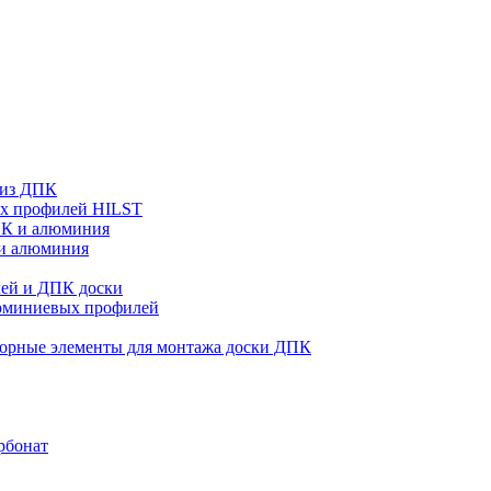
 из ДПК
ых профилей HILST
ПК и алюминия
 и алюминия
ей и ДПК доски
люминиевых профилей
орные элементы для монтажа доски ДПК
рбонат