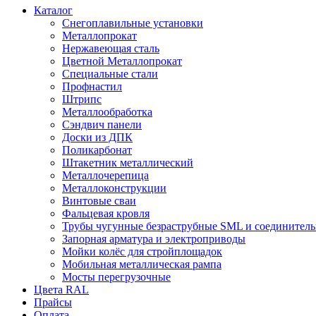
Каталог
Снегоплавильные установки
Металлопрокат
Нержавеющая сталь
Цветной Металлопрокат
Специальные стали
Профнастил
Штрипс
Металлообработка
Сэндвич панели
Доски из ДПК
Поликарбонат
Штакетник металлический
Металлочерепица
Металлоконструкции
Винтовые сваи
Фальцевая кровля
Трубы чугунные безраструбные SML и соединитель
Запорная арматура и электроприводы
Мойки колёс для стройплощадок
Мобильная металлическая рампа
Мосты перегрузочные
Цвета RAL
Прайсы
Оплата