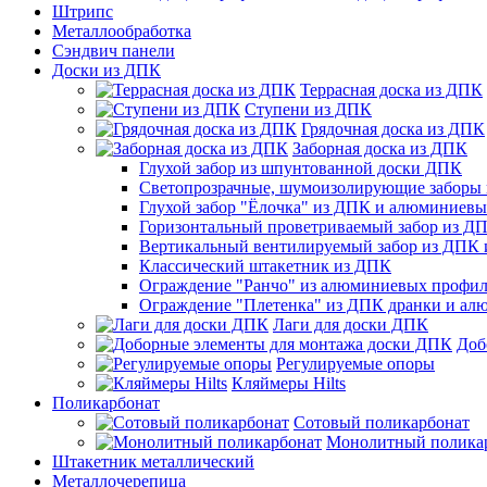
Штрипс
Металлообработка
Сэндвич панели
Доски из ДПК
Террасная доска из ДПК
Ступени из ДПК
Грядочная доска из ДПК
Заборная доска из ДПК
Глухой забор из шпунтованной доски ДПК
Светопрозрачные, шумоизолирующие заборы
Глухой забор "Ёлочка" из ДПК и алюминиев
Горизонтальный проветриваемый забор из Д
Вертикальный вентилируемый забор из ДПК
Классический штакетник из ДПК
Ограждение "Ранчо" из алюминиевых профил
Ограждение "Плетенка" из ДПК дранки и а
Лаги для доски ДПК
Доб
Регулируемые опоры
Кляймеры Hilts
Поликарбонат
Сотовый поликарбонат
Монолитный полика
Штакетник металлический
Металлочерепица