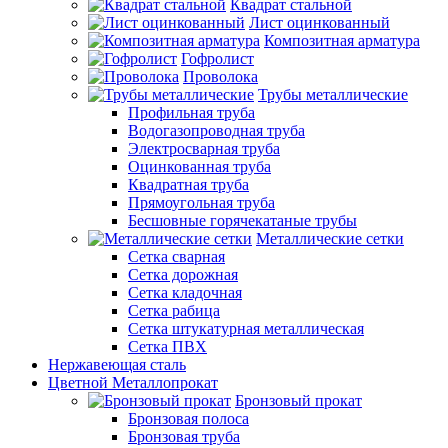
Квадрат стальной
Лист оцинкованный
Композитная арматура
Гофролист
Проволока
Трубы металлические
Профильная труба
Водогазопроводная труба
Электросварная труба
Оцинкованная труба
Квадратная труба
Прямоугольная труба
Бесшовные горячекатаные трубы
Металлические сетки
Сетка сварная
Сетка дорожная
Сетка кладочная
Сетка рабица
Сетка штукатурная металлическая
Сетка ПВХ
Нержавеющая сталь
Цветной Металлопрокат
Бронзовый прокат
Бронзовая полоса
Бронзовая труба