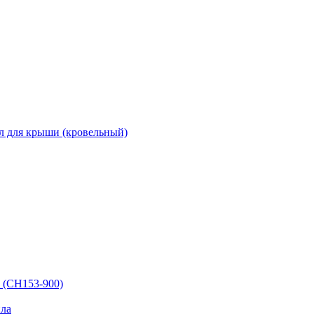
л для крыши (кровельный)
 (СН153-900)
ла