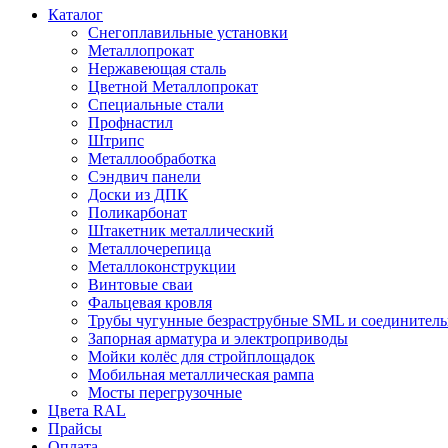
Каталог
Снегоплавильные установки
Металлопрокат
Нержавеющая сталь
Цветной Металлопрокат
Специальные стали
Профнастил
Штрипс
Металлообработка
Сэндвич панели
Доски из ДПК
Поликарбонат
Штакетник металлический
Металлочерепица
Металлоконструкции
Винтовые сваи
Фальцевая кровля
Трубы чугунные безраструбные SML и соединитель
Запорная арматура и электроприводы
Мойки колёс для стройплощадок
Мобильная металлическая рампа
Мосты перегрузочные
Цвета RAL
Прайсы
Оплата