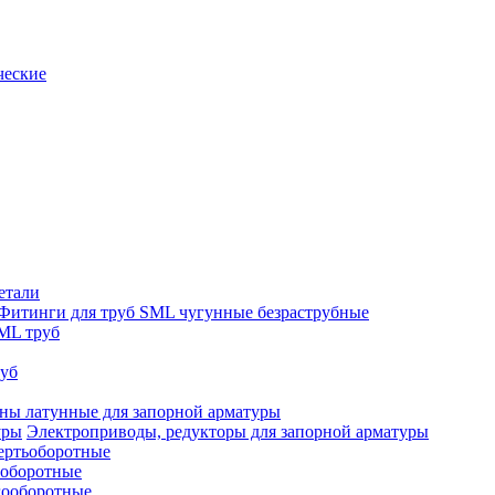
ческие
етали
Фитинги для труб SML чугунные безраструбные
ML труб
руб
ны латунные для запорной арматуры
Электроприводы, редукторы для запорной арматуры
ертьоборотные
ооборотные
гооборотные