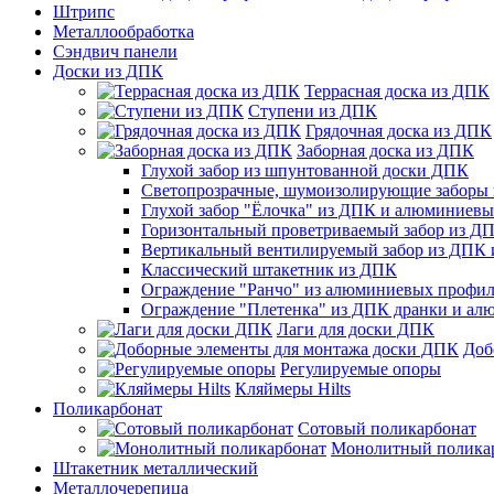
Штрипс
Металлообработка
Сэндвич панели
Доски из ДПК
Террасная доска из ДПК
Ступени из ДПК
Грядочная доска из ДПК
Заборная доска из ДПК
Глухой забор из шпунтованной доски ДПК
Светопрозрачные, шумоизолирующие заборы
Глухой забор "Ёлочка" из ДПК и алюминиев
Горизонтальный проветриваемый забор из Д
Вертикальный вентилируемый забор из ДПК
Классический штакетник из ДПК
Ограждение "Ранчо" из алюминиевых профил
Ограждение "Плетенка" из ДПК дранки и а
Лаги для доски ДПК
Доб
Регулируемые опоры
Кляймеры Hilts
Поликарбонат
Сотовый поликарбонат
Монолитный полика
Штакетник металлический
Металлочерепица