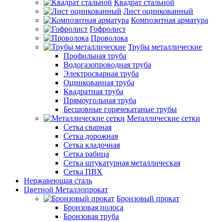
Квадрат стальной
Лист оцинкованный
Композитная арматура
Гофролист
Проволока
Трубы металлические
Профильная труба
Водогазопроводная труба
Электросварная труба
Оцинкованная труба
Квадратная труба
Прямоугольная труба
Бесшовные горячекатаные трубы
Металлические сетки
Сетка сварная
Сетка дорожная
Сетка кладочная
Сетка рабица
Сетка штукатурная металлическая
Сетка ПВХ
Нержавеющая сталь
Цветной Металлопрокат
Бронзовый прокат
Бронзовая полоса
Бронзовая труба