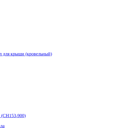
л для крыши (кровельный)
 (СН153-900)
ла