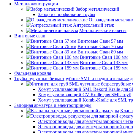
Металлоконструкции
Забор металлический
Забор из профильной трубы
Ограждения металли
Антресольный этаж
Металлические навесы
Винтовые сваи
Винтовые Сваи 57 мм
Винтовые Сваи 76 мм
Винтовые Сваи 89 мм
Винтовые Сваи 108 мм
Винтовые Сваи 133 мм
Винтовые Сваи 159 мм
Фальцевая кровля
Трубы чугунные безраструбные SML и соединительные д
Хомут усиливающий SML Rekord Kralle для S
Хомут усиливающий CV Kralle для SML труб
Хомут усиливающий Kombi-Kralle для SML т
Запорная арматура и электроприводы
Клапа
Электроприводы для арматуры запорной четв
Электроприводы для арматуры запорной одн
Электроприводы для арматуры запорной мно