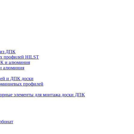
 из ДПК
ых профилей HILST
ПК и алюминия
 и алюминия
ей и ДПК доски
люминиевых профилей
орные элементы для монтажа доски ДПК
рбонат