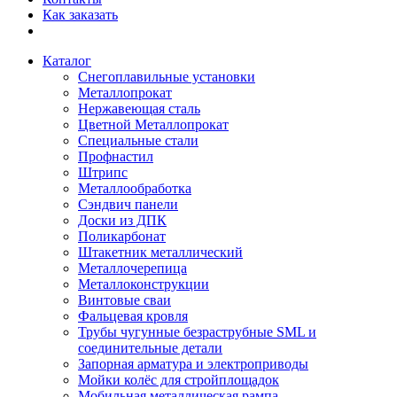
Как заказать
Каталог
Снегоплавильные установки
Металлопрокат
Нержавеющая сталь
Цветной Металлопрокат
Специальные стали
Профнастил
Штрипс
Металлообработка
Сэндвич панели
Доски из ДПК
Поликарбонат
Штакетник металлический
Металлочерепица
Металлоконструкции
Винтовые сваи
Фальцевая кровля
Трубы чугунные безраструбные SML и
соединительные детали
Запорная арматура и электроприводы
Мойки колёс для стройплощадок
Мобильная металлическая рампа