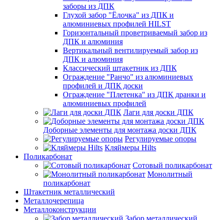
заборы из ДПК
Глухой забор "Ёлочка" из ДПК и
алюминиевых профилей HILST
Горизонтальный проветриваемый забор из
ДПК и алюминия
Вертикальный вентилируемый забор из
ДПК и алюминия
Классический штакетник из ДПК
Ограждение "Ранчо" из алюминиевых
профилей и ДПК доски
Ограждение "Плетенка" из ДПК дранки и
алюминиевых профилей
Лаги для доски ДПК
Доборные элементы для монтажа доски ДПК
Регулируемые опоры
Кляймеры Hilts
Поликарбонат
Сотовый поликарбонат
Монолитный
поликарбонат
Штакетник металлический
Металлочерепица
Металлоконструкции
Забор металлический