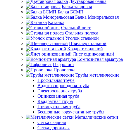
Двутавровая балка
Балка тавровая
Балка БСМП
Балка Монорельсовая
Катанка
Стальной лист
Стальная полоса
Уголок стальной
Швеллер стальной
Квадрат стальной
Лист оцинкованный
Композитная арматура
Гофролист
Проволока
Трубы металлические
Профильная труба
Водогазопроводная труба
Электросварная труба
Оцинкованная труба
Квадратная труба
Прямоугольная труба
Бесшовные горячекатаные трубы
Металлические сетки
Сетка сварная
Сетка дорожная