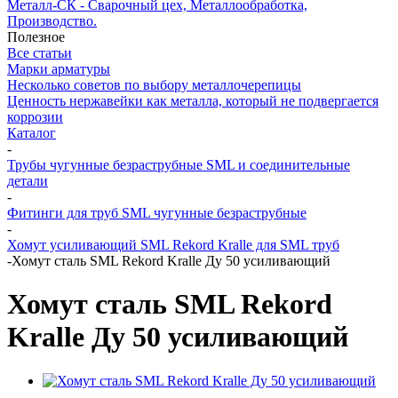
Металл-СК - Сварочный цех, Металлообработка,
Производство.
Полезное
Все статьи
Марки арматуры
Несколько советов по выбору металлочерепицы
Ценность нержавейки как металла, который не подвергается
коррозии
Каталог
-
Трубы чугунные безраструбные SML и соединительные
детали
-
Фитинги для труб SML чугунные безраструбные
-
Хомут усиливающий SML Rekord Kralle для SML труб
-
Хомут сталь SML Rekord Kralle Ду 50 усиливающий
Хомут сталь SML Rekord
Kralle Ду 50 усиливающий