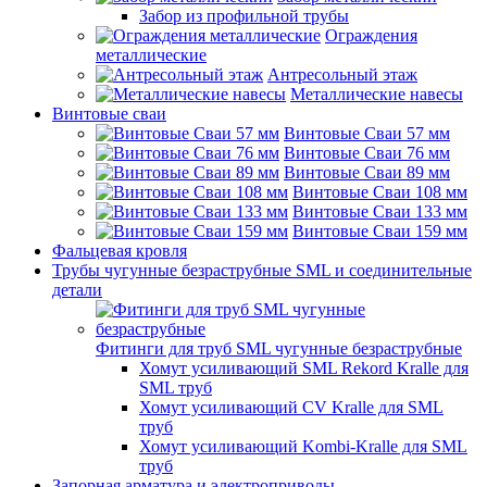
Забор из профильной трубы
Ограждения
металлические
Антресольный этаж
Металлические навесы
Винтовые сваи
Винтовые Сваи 57 мм
Винтовые Сваи 76 мм
Винтовые Сваи 89 мм
Винтовые Сваи 108 мм
Винтовые Сваи 133 мм
Винтовые Сваи 159 мм
Фальцевая кровля
Трубы чугунные безраструбные SML и соединительные
детали
Фитинги для труб SML чугунные безраструбные
Хомут усиливающий SML Rekord Kralle для
SML труб
Хомут усиливающий CV Kralle для SML
труб
Хомут усиливающий Kombi-Kralle для SML
труб
Запорная арматура и электроприводы