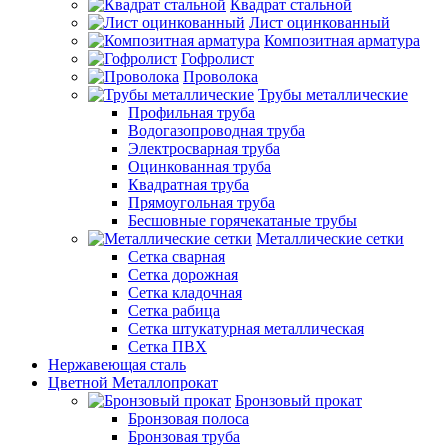
Квадрат стальной
Лист оцинкованный
Композитная арматура
Гофролист
Проволока
Трубы металлические
Профильная труба
Водогазопроводная труба
Электросварная труба
Оцинкованная труба
Квадратная труба
Прямоугольная труба
Бесшовные горячекатаные трубы
Металлические сетки
Сетка сварная
Сетка дорожная
Сетка кладочная
Сетка рабица
Сетка штукатурная металлическая
Сетка ПВХ
Нержавеющая сталь
Цветной Металлопрокат
Бронзовый прокат
Бронзовая полоса
Бронзовая труба