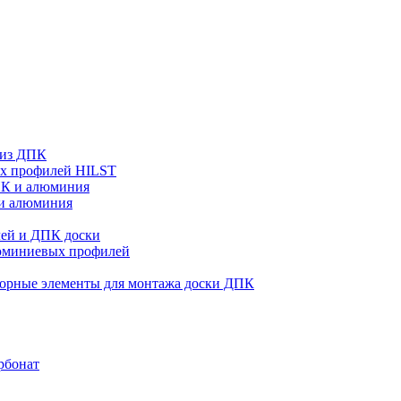
 из ДПК
ых профилей HILST
ПК и алюминия
 и алюминия
ей и ДПК доски
люминиевых профилей
орные элементы для монтажа доски ДПК
рбонат