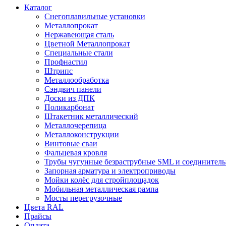
Каталог
Снегоплавильные установки
Металлопрокат
Нержавеющая сталь
Цветной Металлопрокат
Специальные стали
Профнастил
Штрипс
Металлообработка
Сэндвич панели
Доски из ДПК
Поликарбонат
Штакетник металлический
Металлочерепица
Металлоконструкции
Винтовые сваи
Фальцевая кровля
Трубы чугунные безраструбные SML и соединитель
Запорная арматура и электроприводы
Мойки колёс для стройплощадок
Мобильная металлическая рампа
Мосты перегрузочные
Цвета RAL
Прайсы
Оплата