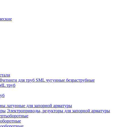
ческие
етали
Фитинги для труб SML чугунные безраструбные
ML труб
руб
ны латунные для запорной арматуры
Электроприводы, редукторы для запорной арматуры
ертьоборотные
ооборотные
гооборотные