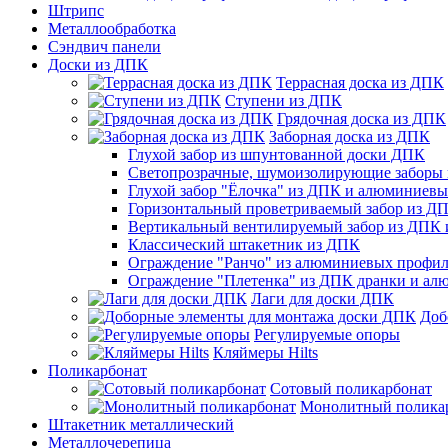
Штрипс
Металлообработка
Сэндвич панели
Доски из ДПК
Террасная доска из ДПК
Ступени из ДПК
Грядочная доска из ДПК
Заборная доска из ДПК
Глухой забор из шпунтованной доски ДПК
Светопрозрачные, шумоизолирующие заборы
Глухой забор "Ёлочка" из ДПК и алюминиев
Горизонтальный проветриваемый забор из Д
Вертикальный вентилируемый забор из ДПК
Классический штакетник из ДПК
Ограждение "Ранчо" из алюминиевых профил
Ограждение "Плетенка" из ДПК дранки и а
Лаги для доски ДПК
Доб
Регулируемые опоры
Кляймеры Hilts
Поликарбонат
Сотовый поликарбонат
Монолитный полика
Штакетник металлический
Металлочерепица