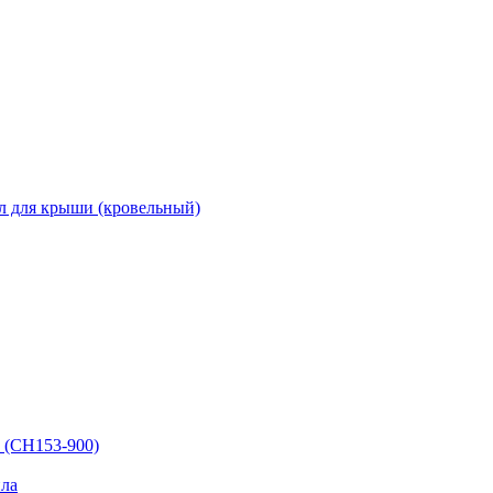
л для крыши (кровельный)
 (СН153-900)
ла