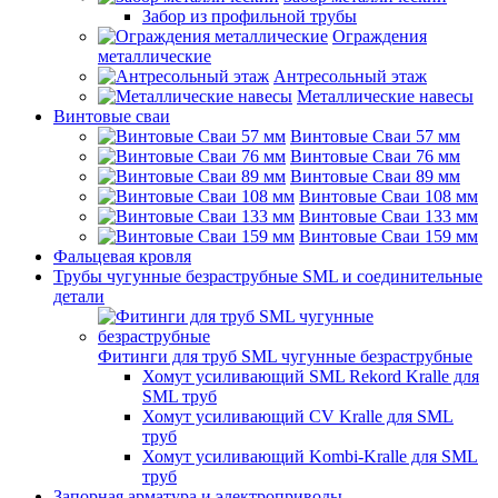
Забор из профильной трубы
Ограждения
металлические
Антресольный этаж
Металлические навесы
Винтовые сваи
Винтовые Сваи 57 мм
Винтовые Сваи 76 мм
Винтовые Сваи 89 мм
Винтовые Сваи 108 мм
Винтовые Сваи 133 мм
Винтовые Сваи 159 мм
Фальцевая кровля
Трубы чугунные безраструбные SML и соединительные
детали
Фитинги для труб SML чугунные безраструбные
Хомут усиливающий SML Rekord Kralle для
SML труб
Хомут усиливающий CV Kralle для SML
труб
Хомут усиливающий Kombi-Kralle для SML
труб
Запорная арматура и электроприводы