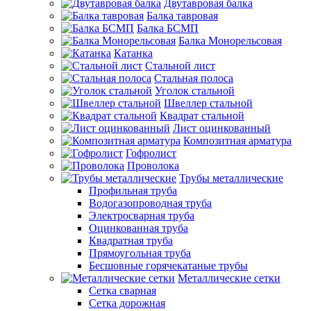
Двутавровая балка
Балка тавровая
Балка БСМП
Балка Монорельсовая
Катанка
Стальной лист
Стальная полоса
Уголок стальной
Швеллер стальной
Квадрат стальной
Лист оцинкованный
Композитная арматура
Гофролист
Проволока
Трубы металлические
Профильная труба
Водогазопроводная труба
Электросварная труба
Оцинкованная труба
Квадратная труба
Прямоугольная труба
Бесшовные горячекатаные трубы
Металлические сетки
Сетка сварная
Сетка дорожная