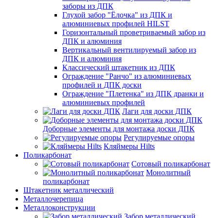
заборы из ДПК
Глухой забор "Ёлочка" из ДПК и
алюминиевых профилей HILST
Горизонтальный проветриваемый забор из
ДПК и алюминия
Вертикальный вентилируемый забор из
ДПК и алюминия
Классический штакетник из ДПК
Ограждение "Ранчо" из алюминиевых
профилей и ДПК доски
Ограждение "Плетенка" из ДПК дранки и
алюминиевых профилей
Лаги для доски ДПК
Доборные элементы для монтажа доски ДПК
Регулируемые опоры
Кляймеры Hilts
Поликарбонат
Сотовый поликарбонат
Монолитный
поликарбонат
Штакетник металлический
Металлочерепица
Металлоконструкции
Забор металлический