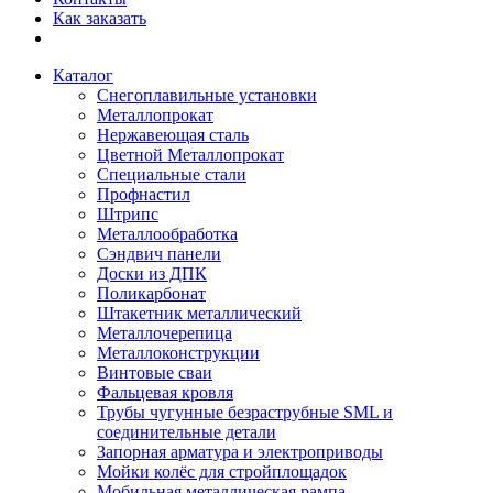
Как заказать
Каталог
Снегоплавильные установки
Металлопрокат
Нержавеющая сталь
Цветной Металлопрокат
Специальные стали
Профнастил
Штрипс
Металлообработка
Сэндвич панели
Доски из ДПК
Поликарбонат
Штакетник металлический
Металлочерепица
Металлоконструкции
Винтовые сваи
Фальцевая кровля
Трубы чугунные безраструбные SML и
соединительные детали
Запорная арматура и электроприводы
Мойки колёс для стройплощадок
Мобильная металлическая рампа