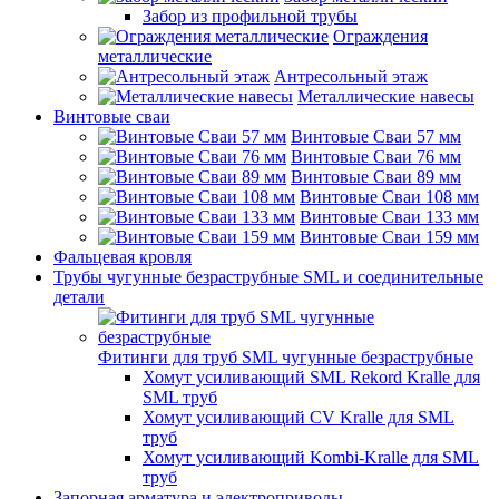
Забор из профильной трубы
Ограждения
металлические
Антресольный этаж
Металлические навесы
Винтовые сваи
Винтовые Сваи 57 мм
Винтовые Сваи 76 мм
Винтовые Сваи 89 мм
Винтовые Сваи 108 мм
Винтовые Сваи 133 мм
Винтовые Сваи 159 мм
Фальцевая кровля
Трубы чугунные безраструбные SML и соединительные
детали
Фитинги для труб SML чугунные безраструбные
Хомут усиливающий SML Rekord Kralle для
SML труб
Хомут усиливающий CV Kralle для SML
труб
Хомут усиливающий Kombi-Kralle для SML
труб
Запорная арматура и электроприводы