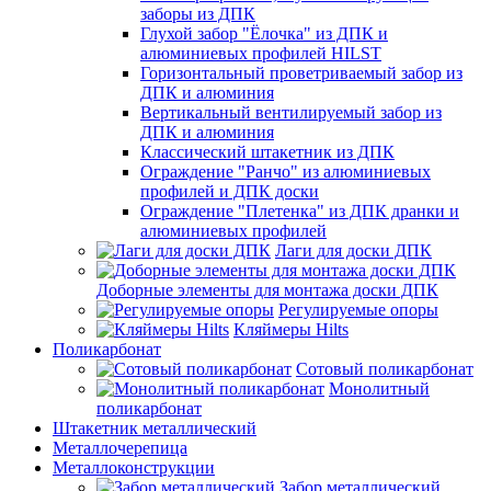
заборы из ДПК
Глухой забор "Ёлочка" из ДПК и
алюминиевых профилей HILST
Горизонтальный проветриваемый забор из
ДПК и алюминия
Вертикальный вентилируемый забор из
ДПК и алюминия
Классический штакетник из ДПК
Ограждение "Ранчо" из алюминиевых
профилей и ДПК доски
Ограждение "Плетенка" из ДПК дранки и
алюминиевых профилей
Лаги для доски ДПК
Доборные элементы для монтажа доски ДПК
Регулируемые опоры
Кляймеры Hilts
Поликарбонат
Сотовый поликарбонат
Монолитный
поликарбонат
Штакетник металлический
Металлочерепица
Металлоконструкции
Забор металлический