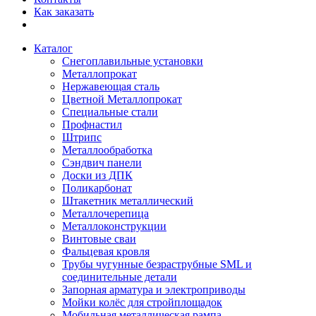
Как заказать
Каталог
Снегоплавильные установки
Металлопрокат
Нержавеющая сталь
Цветной Металлопрокат
Специальные стали
Профнастил
Штрипс
Металлообработка
Сэндвич панели
Доски из ДПК
Поликарбонат
Штакетник металлический
Металлочерепица
Металлоконструкции
Винтовые сваи
Фальцевая кровля
Трубы чугунные безраструбные SML и
соединительные детали
Запорная арматура и электроприводы
Мойки колёс для стройплощадок
Мобильная металлическая рампа