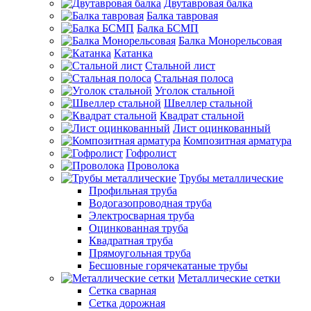
Двутавровая балка
Балка тавровая
Балка БСМП
Балка Монорельсовая
Катанка
Стальной лист
Стальная полоса
Уголок стальной
Швеллер стальной
Квадрат стальной
Лист оцинкованный
Композитная арматура
Гофролист
Проволока
Трубы металлические
Профильная труба
Водогазопроводная труба
Электросварная труба
Оцинкованная труба
Квадратная труба
Прямоугольная труба
Бесшовные горячекатаные трубы
Металлические сетки
Сетка сварная
Сетка дорожная