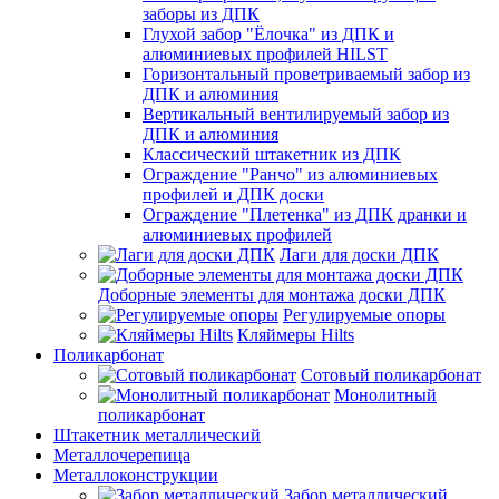
заборы из ДПК
Глухой забор "Ёлочка" из ДПК и
алюминиевых профилей HILST
Горизонтальный проветриваемый забор из
ДПК и алюминия
Вертикальный вентилируемый забор из
ДПК и алюминия
Классический штакетник из ДПК
Ограждение "Ранчо" из алюминиевых
профилей и ДПК доски
Ограждение "Плетенка" из ДПК дранки и
алюминиевых профилей
Лаги для доски ДПК
Доборные элементы для монтажа доски ДПК
Регулируемые опоры
Кляймеры Hilts
Поликарбонат
Сотовый поликарбонат
Монолитный
поликарбонат
Штакетник металлический
Металлочерепица
Металлоконструкции
Забор металлический