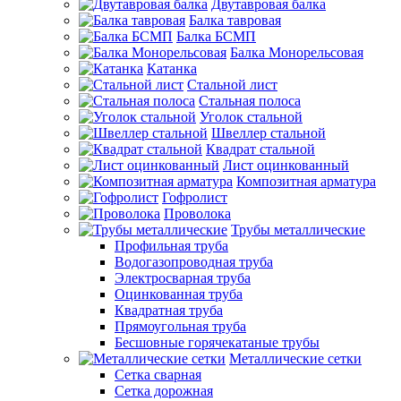
Двутавровая балка
Балка тавровая
Балка БСМП
Балка Монорельсовая
Катанка
Стальной лист
Стальная полоса
Уголок стальной
Швеллер стальной
Квадрат стальной
Лист оцинкованный
Композитная арматура
Гофролист
Проволока
Трубы металлические
Профильная труба
Водогазопроводная труба
Электросварная труба
Оцинкованная труба
Квадратная труба
Прямоугольная труба
Бесшовные горячекатаные трубы
Металлические сетки
Сетка сварная
Сетка дорожная