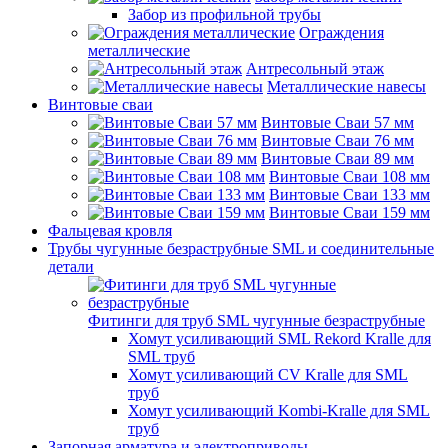
Забор из профильной трубы
Ограждения
металлические
Антресольный этаж
Металлические навесы
Винтовые сваи
Винтовые Сваи 57 мм
Винтовые Сваи 76 мм
Винтовые Сваи 89 мм
Винтовые Сваи 108 мм
Винтовые Сваи 133 мм
Винтовые Сваи 159 мм
Фальцевая кровля
Трубы чугунные безраструбные SML и соединительные
детали
Фитинги для труб SML чугунные безраструбные
Хомут усиливающий SML Rekord Kralle для
SML труб
Хомут усиливающий CV Kralle для SML
труб
Хомут усиливающий Kombi-Kralle для SML
труб
Запорная арматура и электроприводы