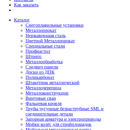
Как заказать
Каталог
Снегоплавильные установки
Металлопрокат
Нержавеющая сталь
Цветной Металлопрокат
Специальные стали
Профнастил
Штрипс
Металлообработка
Сэндвич панели
Доски из ДПК
Поликарбонат
Штакетник металлический
Металлочерепица
Металлоконструкции
Винтовые сваи
Фальцевая кровля
Трубы чугунные безраструбные SML и
соединительные детали
Запорная арматура и электроприводы
Мойки колёс для стройплощадок
Мобильная металлическая рампа