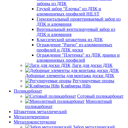
заборы из ДПК
Глухой забор "Ёлочка" из ДПК и
алюминиевых профилей HILST
Горизонтальный проветриваемый забор из
ДПК и алюминия
Вертикальный вентилируемый забор из
ДПК и алюминия
Классический штакетник из ДПК
Ограждение "Ранчо" из алюминиевых
профилей и ДПК доски
Ограждение "Плетенка" из ДПК дранки и
алюминиевых профилей
Лаги для доски ДПК
Доборные элементы для монтажа доски ДПК
Регулируемые опоры
Кляймеры Hilts
Поликарбонат
Сотовый поликарбонат
Монолитный
поликарбонат
Штакетник металлический
Металлочерепица
Металлоконструкции
Забор металлический