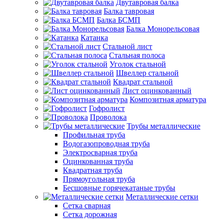
Двутавровая балка
Балка тавровая
Балка БСМП
Балка Монорельсовая
Катанка
Стальной лист
Стальная полоса
Уголок стальной
Швеллер стальной
Квадрат стальной
Лист оцинкованный
Композитная арматура
Гофролист
Проволока
Трубы металлические
Профильная труба
Водогазопроводная труба
Электросварная труба
Оцинкованная труба
Квадратная труба
Прямоугольная труба
Бесшовные горячекатаные трубы
Металлические сетки
Сетка сварная
Сетка дорожная