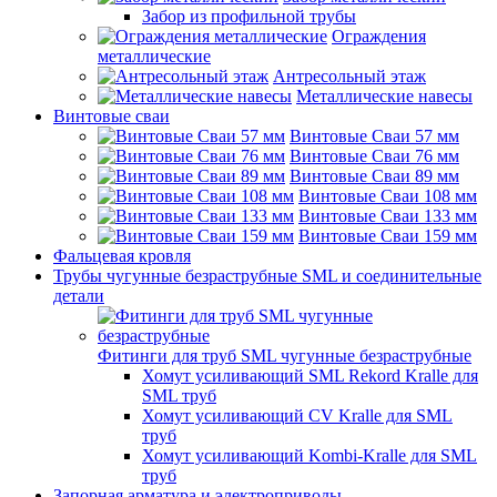
Забор из профильной трубы
Ограждения
металлические
Антресольный этаж
Металлические навесы
Винтовые сваи
Винтовые Сваи 57 мм
Винтовые Сваи 76 мм
Винтовые Сваи 89 мм
Винтовые Сваи 108 мм
Винтовые Сваи 133 мм
Винтовые Сваи 159 мм
Фальцевая кровля
Трубы чугунные безраструбные SML и соединительные
детали
Фитинги для труб SML чугунные безраструбные
Хомут усиливающий SML Rekord Kralle для
SML труб
Хомут усиливающий CV Kralle для SML
труб
Хомут усиливающий Kombi-Kralle для SML
труб
Запорная арматура и электроприводы