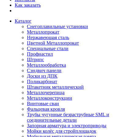
Как заказать
Каталог
Снегоплавильные установки
Металлопрокат
Нержавеющая сталь
Цветной Металлопрокат
Специальные стали
Профнастил
Штрипс
Металлообработка
Сэндвич панели
Доски из ДПК
Поликарбонат
Штакетник металлический
Металлочерепица
Металлоконструкции
Винтовые сваи
Фальцевая кровля
Трубы чугунные безраструбные SML и
соединительные детали
Запорная арматура и электроприводы
Мойки колёс для стройплощадок
Мобильная металлическая рампа