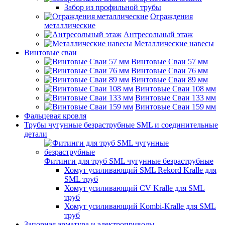
Забор из профильной трубы
Ограждения
металлические
Антресольный этаж
Металлические навесы
Винтовые сваи
Винтовые Сваи 57 мм
Винтовые Сваи 76 мм
Винтовые Сваи 89 мм
Винтовые Сваи 108 мм
Винтовые Сваи 133 мм
Винтовые Сваи 159 мм
Фальцевая кровля
Трубы чугунные безраструбные SML и соединительные
детали
Фитинги для труб SML чугунные безраструбные
Хомут усиливающий SML Rekord Kralle для
SML труб
Хомут усиливающий CV Kralle для SML
труб
Хомут усиливающий Kombi-Kralle для SML
труб
Запорная арматура и электроприводы