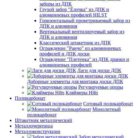
заборы из ДПК
Глухой забор "Ёлочка" из ДПК и
алюминиевых профилей HILST
Горизонтальный проветриваемый забор из
ДПК и алюминия
Вертикальный вентилируемый забор из
ДПК и алюминия
Классический штакетник из ДПК
Ограждение "Ранчо" из алюминиевых
профилей и ДПК доски
Ограждение "Плетенка" из ДПК дранки и
алюминиевых профилей
Лаги для доски ДПК
Доборные элементы для монтажа доски ДПК
Регулируемые опоры
Кляймеры Hilts
Поликарбонат
Сотовый поликарбонат
Монолитный
поликарбонат
Штакетник металлический
Металлочерепица
Металлоконструкции
Забор металлический