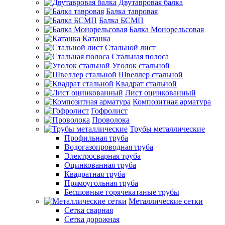
Двутавровая балка
Балка тавровая
Балка БСМП
Балка Монорельсовая
Катанка
Стальной лист
Стальная полоса
Уголок стальной
Швеллер стальной
Квадрат стальной
Лист оцинкованный
Композитная арматура
Гофролист
Проволока
Трубы металлические
Профильная труба
Водогазопроводная труба
Электросварная труба
Оцинкованная труба
Квадратная труба
Прямоугольная труба
Бесшовные горячекатаные трубы
Металлические сетки
Сетка сварная
Сетка дорожная