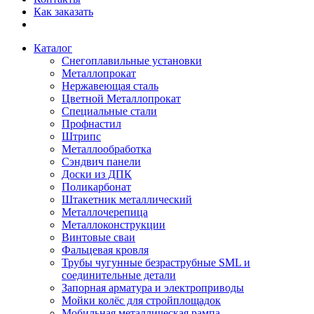
Как заказать
Каталог
Снегоплавильные установки
Металлопрокат
Нержавеющая сталь
Цветной Металлопрокат
Специальные стали
Профнастил
Штрипс
Металлообработка
Сэндвич панели
Доски из ДПК
Поликарбонат
Штакетник металлический
Металлочерепица
Металлоконструкции
Винтовые сваи
Фальцевая кровля
Трубы чугунные безраструбные SML и
соединительные детали
Запорная арматура и электроприводы
Мойки колёс для стройплощадок
Мобильная металлическая рампа