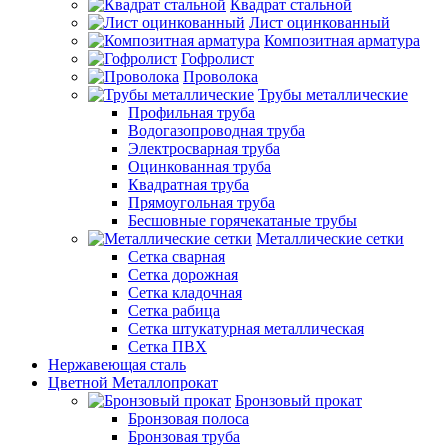
Квадрат стальной
Лист оцинкованный
Композитная арматура
Гофролист
Проволока
Трубы металлические
Профильная труба
Водогазопроводная труба
Электросварная труба
Оцинкованная труба
Квадратная труба
Прямоугольная труба
Бесшовные горячекатаные трубы
Металлические сетки
Сетка сварная
Сетка дорожная
Сетка кладочная
Сетка рабица
Сетка штукатурная металлическая
Сетка ПВХ
Нержавеющая сталь
Цветной Металлопрокат
Бронзовый прокат
Бронзовая полоса
Бронзовая труба