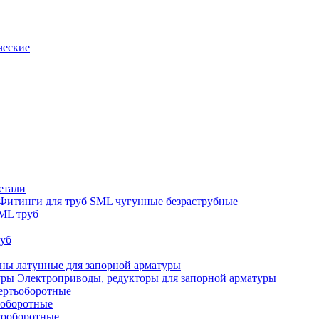
ческие
етали
Фитинги для труб SML чугунные безраструбные
ML труб
руб
ны латунные для запорной арматуры
Электроприводы, редукторы для запорной арматуры
ертьоборотные
ооборотные
гооборотные