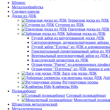
Штрипс
Металлообработка
Сэндвич панели
Доски из ДПК
Террасная доска из ДПК
Ступени из ДПК
Грядочная доска из ДПК
Заборная доска из ДПК
Глухой забор из шпунтованной доски ДПК
Светопрозрачные, шумоизолирующие заборы
Глухой забор "Ёлочка" из ДПК и алюминиев
Горизонтальный проветриваемый забор из Д
Вертикальный вентилируемый забор из ДПК
Классический штакетник из ДПК
Ограждение "Ранчо" из алюминиевых профил
Ограждение "Плетенка" из ДПК дранки и а
Лаги для доски ДПК
Доб
Регулируемые опоры
Кляймеры Hilts
Поликарбонат
Сотовый поликарбонат
Монолитный полика
Штакетник металлический
Металлочерепица