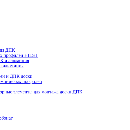
 из ДПК
ых профилей HILST
ПК и алюминия
 и алюминия
ей и ДПК доски
люминиевых профилей
орные элементы для монтажа доски ДПК
рбонат