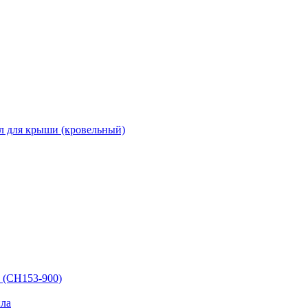
л для крыши (кровельный)
 (СН153-900)
ла