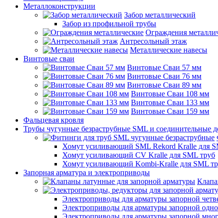
Металлоконструкции
Забор металлический
Забор из профильной трубы
Ограждения металли
Антресольный этаж
Металлические навесы
Винтовые сваи
Винтовые Сваи 57 мм
Винтовые Сваи 76 мм
Винтовые Сваи 89 мм
Винтовые Сваи 108 мм
Винтовые Сваи 133 мм
Винтовые Сваи 159 мм
Фальцевая кровля
Трубы чугунные безраструбные SML и соединительные д
Хомут усиливающий SML Rekord Kralle для S
Хомут усиливающий CV Kralle для SML труб
Хомут усиливающий Kombi-Kralle для SML т
Запорная арматура и электроприводы
Клапа
Электроприводы для арматуры запорной четв
Электроприводы для арматуры запорной одн
Электроприводы для арматуры запорной мно