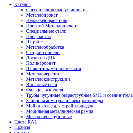
Каталог
Снегоплавильные установки
Металлопрокат
Нержавеющая сталь
Цветной Металлопрокат
Специальные стали
Профнастил
Штрипс
Металлообработка
Сэндвич панели
Доски из ДПК
Поликарбонат
Штакетник металлический
Металлочерепица
Металлоконструкции
Винтовые сваи
Фальцевая кровля
Трубы чугунные безраструбные SML и соединитель
Запорная арматура и электроприводы
Мойки колёс для стройплощадок
Мобильная металлическая рампа
Мосты перегрузочные
Цвета RAL
Прайсы
Оплата