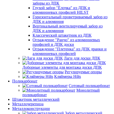
заборы из ДПК
Глухой забор "Ёлочка" из ДПК и
алюминиевых профилей HILST
Горизонтальный проветриваемый забор из
ДПК и алюминия
Вертикальный вентилируемый забор из
ДПК и алюминия
Классический штакетник из ДПК
Ограждение "Ранчо" из алюминиевых
профилей и ДПК доски
Ограждение "Плетенка" из ДПК дранки и
алюминиевых профилей
Лаги для доски ДПК
Доборные элементы для монтажа доски ДПК
Регулируемые опоры
Кляймеры Hilts
Поликарбонат
Сотовый поликарбонат
Монолитный
поликарбонат
Штакетник металлический
Металлочерепица
Металлоконструкции
Забор металлический