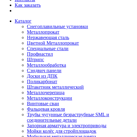
Как заказать
Каталог
Снегоплавильные установки
Металлопрокат
Нержавеющая сталь
Цветной Металлопрокат
Специальные стали
Профнастил
Штрипс
Металлообработка
Сэндвич панели
Доски из ДПК
Поликарбонат
Штакетник металлический
Металлочерепица
Металлоконструкции
Винтовые сваи
Фальцевая кровля
Трубы чугунные безраструбные SML и
соединительные детали
Запорная арматура и электроприводы
Мойки колёс для стройплощадок
Мобильная металлическая рампа