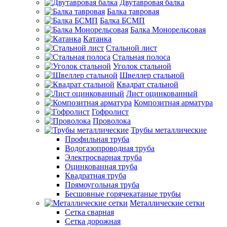
Двутавровая балка
Балка тавровая
Балка БСМП
Балка Монорельсовая
Катанка
Стальной лист
Стальная полоса
Уголок стальной
Швеллер стальной
Квадрат стальной
Лист оцинкованный
Композитная арматура
Гофролист
Проволока
Трубы металлические
Профильная труба
Водогазопроводная труба
Электросварная труба
Оцинкованная труба
Квадратная труба
Прямоугольная труба
Бесшовные горячекатаные трубы
Металлические сетки
Сетка сварная
Сетка дорожная