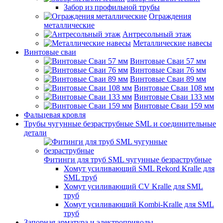
Забор из профильной трубы
Ограждения
металлические
Антресольный этаж
Металлические навесы
Винтовые сваи
Винтовые Сваи 57 мм
Винтовые Сваи 76 мм
Винтовые Сваи 89 мм
Винтовые Сваи 108 мм
Винтовые Сваи 133 мм
Винтовые Сваи 159 мм
Фальцевая кровля
Трубы чугунные безраструбные SML и соединительные
детали
Фитинги для труб SML чугунные безраструбные
Хомут усиливающий SML Rekord Kralle для
SML труб
Хомут усиливающий CV Kralle для SML
труб
Хомут усиливающий Kombi-Kralle для SML
труб
Запорная арматура и электроприводы