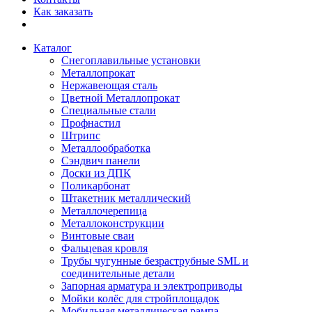
Как заказать
Каталог
Снегоплавильные установки
Металлопрокат
Нержавеющая сталь
Цветной Металлопрокат
Специальные стали
Профнастил
Штрипс
Металлообработка
Сэндвич панели
Доски из ДПК
Поликарбонат
Штакетник металлический
Металлочерепица
Металлоконструкции
Винтовые сваи
Фальцевая кровля
Трубы чугунные безраструбные SML и
соединительные детали
Запорная арматура и электроприводы
Мойки колёс для стройплощадок
Мобильная металлическая рампа