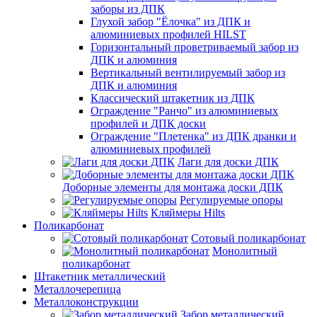
заборы из ДПК
Глухой забор "Ёлочка" из ДПК и
алюминиевых профилей HILST
Горизонтальный проветриваемый забор из
ДПК и алюминия
Вертикальный вентилируемый забор из
ДПК и алюминия
Классический штакетник из ДПК
Ограждение "Ранчо" из алюминиевых
профилей и ДПК доски
Ограждение "Плетенка" из ДПК дранки и
алюминиевых профилей
Лаги для доски ДПК
Доборные элементы для монтажа доски ДПК
Регулируемые опоры
Кляймеры Hilts
Поликарбонат
Сотовый поликарбонат
Монолитный
поликарбонат
Штакетник металлический
Металлочерепица
Металлоконструкции
Забор металлический