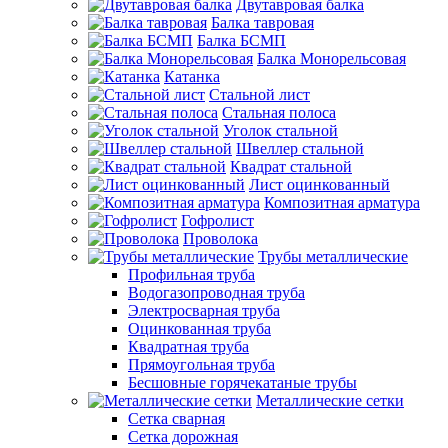
Двутавровая балка
Балка тавровая
Балка БСМП
Балка Монорельсовая
Катанка
Стальной лист
Стальная полоса
Уголок стальной
Швеллер стальной
Квадрат стальной
Лист оцинкованный
Композитная арматура
Гофролист
Проволока
Трубы металлические
Профильная труба
Водогазопроводная труба
Электросварная труба
Оцинкованная труба
Квадратная труба
Прямоугольная труба
Бесшовные горячекатаные трубы
Металлические сетки
Сетка сварная
Сетка дорожная