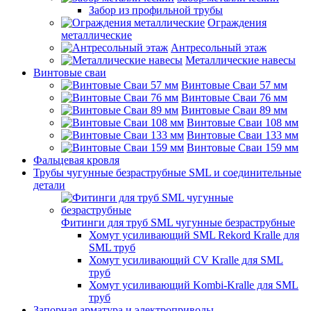
Забор из профильной трубы
Ограждения
металлические
Антресольный этаж
Металлические навесы
Винтовые сваи
Винтовые Сваи 57 мм
Винтовые Сваи 76 мм
Винтовые Сваи 89 мм
Винтовые Сваи 108 мм
Винтовые Сваи 133 мм
Винтовые Сваи 159 мм
Фальцевая кровля
Трубы чугунные безраструбные SML и соединительные
детали
Фитинги для труб SML чугунные безраструбные
Хомут усиливающий SML Rekord Kralle для
SML труб
Хомут усиливающий CV Kralle для SML
труб
Хомут усиливающий Kombi-Kralle для SML
труб
Запорная арматура и электроприводы