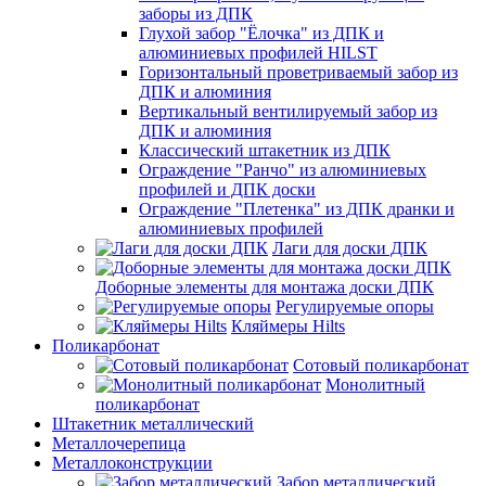
заборы из ДПК
Глухой забор "Ёлочка" из ДПК и
алюминиевых профилей HILST
Горизонтальный проветриваемый забор из
ДПК и алюминия
Вертикальный вентилируемый забор из
ДПК и алюминия
Классический штакетник из ДПК
Ограждение "Ранчо" из алюминиевых
профилей и ДПК доски
Ограждение "Плетенка" из ДПК дранки и
алюминиевых профилей
Лаги для доски ДПК
Доборные элементы для монтажа доски ДПК
Регулируемые опоры
Кляймеры Hilts
Поликарбонат
Сотовый поликарбонат
Монолитный
поликарбонат
Штакетник металлический
Металлочерепица
Металлоконструкции
Забор металлический