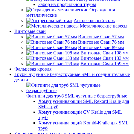
Забор из профильной трубы
Ограждения
металлические
Антресольный этаж
Металлические навесы
Винтовые сваи
Винтовые Сваи 57 мм
Винтовые Сваи 76 мм
Винтовые Сваи 89 мм
Винтовые Сваи 108 мм
Винтовые Сваи 133 мм
Винтовые Сваи 159 мм
Фальцевая кровля
Трубы чугунные безраструбные SML и соединительные
детали
Фитинги для труб SML чугунные безраструбные
Хомут усиливающий SML Rekord Kralle для
SML труб
Хомут усиливающий CV Kralle для SML
труб
Хомут усиливающий Kombi-Kralle для SML
труб
Запорная арматура и электроприводы