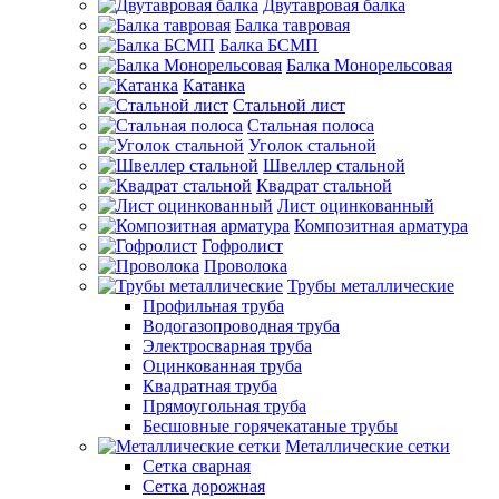
Двутавровая балка
Балка тавровая
Балка БСМП
Балка Монорельсовая
Катанка
Стальной лист
Стальная полоса
Уголок стальной
Швеллер стальной
Квадрат стальной
Лист оцинкованный
Композитная арматура
Гофролист
Проволока
Трубы металлические
Профильная труба
Водогазопроводная труба
Электросварная труба
Оцинкованная труба
Квадратная труба
Прямоугольная труба
Бесшовные горячекатаные трубы
Металлические сетки
Сетка сварная
Сетка дорожная