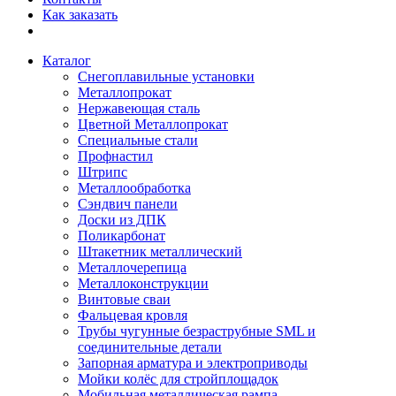
Как заказать
Каталог
Снегоплавильные установки
Металлопрокат
Нержавеющая сталь
Цветной Металлопрокат
Специальные стали
Профнастил
Штрипс
Металлообработка
Сэндвич панели
Доски из ДПК
Поликарбонат
Штакетник металлический
Металлочерепица
Металлоконструкции
Винтовые сваи
Фальцевая кровля
Трубы чугунные безраструбные SML и
соединительные детали
Запорная арматура и электроприводы
Мойки колёс для стройплощадок
Мобильная металлическая рампа