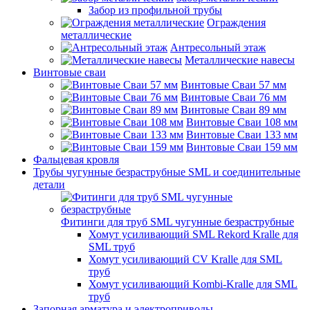
Забор из профильной трубы
Ограждения
металлические
Антресольный этаж
Металлические навесы
Винтовые сваи
Винтовые Сваи 57 мм
Винтовые Сваи 76 мм
Винтовые Сваи 89 мм
Винтовые Сваи 108 мм
Винтовые Сваи 133 мм
Винтовые Сваи 159 мм
Фальцевая кровля
Трубы чугунные безраструбные SML и соединительные
детали
Фитинги для труб SML чугунные безраструбные
Хомут усиливающий SML Rekord Kralle для
SML труб
Хомут усиливающий CV Kralle для SML
труб
Хомут усиливающий Kombi-Kralle для SML
труб
Запорная арматура и электроприводы