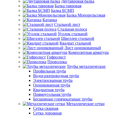
Двутавровая балка
Балка тавровая
Балка БСМП
Балка Монорельсовая
Катанка
Стальной лист
Стальная полоса
Уголок стальной
Швеллер стальной
Квадрат стальной
Лист оцинкованный
Композитная арматура
Гофролист
Проволока
Трубы металлические
Профильная труба
Водогазопроводная труба
Электросварная труба
Оцинкованная труба
Квадратная труба
Прямоугольная труба
Бесшовные горячекатаные трубы
Металлические сетки
Сетка сварная
Сетка дорожная