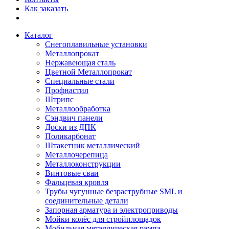
Как заказать
Каталог
Снегоплавильные установки
Металлопрокат
Нержавеющая сталь
Цветной Металлопрокат
Специальные стали
Профнастил
Штрипс
Металлообработка
Сэндвич панели
Доски из ДПК
Поликарбонат
Штакетник металлический
Металлочерепица
Металлоконструкции
Винтовые сваи
Фальцевая кровля
Трубы чугунные безраструбные SML и
соединительные детали
Запорная арматура и электроприводы
Мойки колёс для стройплощадок
Мобильная металлическая рампа