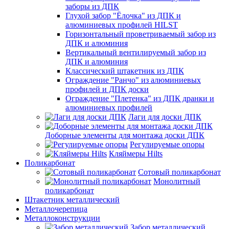
заборы из ДПК
Глухой забор "Ёлочка" из ДПК и
алюминиевых профилей HILST
Горизонтальный проветриваемый забор из
ДПК и алюминия
Вертикальный вентилируемый забор из
ДПК и алюминия
Классический штакетник из ДПК
Ограждение "Ранчо" из алюминиевых
профилей и ДПК доски
Ограждение "Плетенка" из ДПК дранки и
алюминиевых профилей
Лаги для доски ДПК
Доборные элементы для монтажа доски ДПК
Регулируемые опоры
Кляймеры Hilts
Поликарбонат
Сотовый поликарбонат
Монолитный
поликарбонат
Штакетник металлический
Металлочерепица
Металлоконструкции
Забор металлический