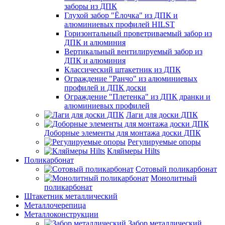
заборы из ДПК
Глухой забор "Ёлочка" из ДПК и
алюминиевых профилей HILST
Горизонтальный проветриваемый забор из
ДПК и алюминия
Вертикальный вентилируемый забор из
ДПК и алюминия
Классический штакетник из ДПК
Ограждение "Ранчо" из алюминиевых
профилей и ДПК доски
Ограждение "Плетенка" из ДПК дранки и
алюминиевых профилей
Лаги для доски ДПК
Доборные элементы для монтажа доски ДПК
Регулируемые опоры
Кляймеры Hilts
Поликарбонат
Сотовый поликарбонат
Монолитный
поликарбонат
Штакетник металлический
Металлочерепица
Металлоконструкции
Забор металлический