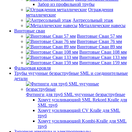
Забор из профильной трубы
Ограждения
металлические
Антресольный этаж
Металлические навесы
Винтовые сваи
Винтовые Сваи 57 мм
Винтовые Сваи 76 мм
Винтовые Сваи 89 мм
Винтовые Сваи 108 мм
Винтовые Сваи 133 мм
Винтовые Сваи 159 мм
Фальцевая кровля
Трубы чугунные безраструбные SML и соединительные
детали
Фитинги для труб SML чугунные безраструбные
Хомут усиливающий SML Rekord Kralle для
SML труб
Хомут усиливающий CV Kralle для SML
труб
Хомут усиливающий Kombi-Kralle для SML
труб
Запорная арматура и электроприводы