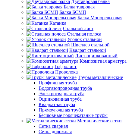
Двутавровая балка
Балка тавровая
Балка БСМП
Балка Монорельсовая
Катанка
Стальной лист
Стальная полоса
Уголок стальной
Швеллер стальной
Квадрат стальной
Лист оцинкованный
Композитная арматура
Гофролист
Проволока
Трубы металлические
Профильная труба
Водогазопроводная труба
Электросварная труба
Оцинкованная труба
Квадратная труба
Прямоугольная труба
Бесшовные горячекатаные трубы
Металлические сетки
Сетка сварная
Сетка дорожная