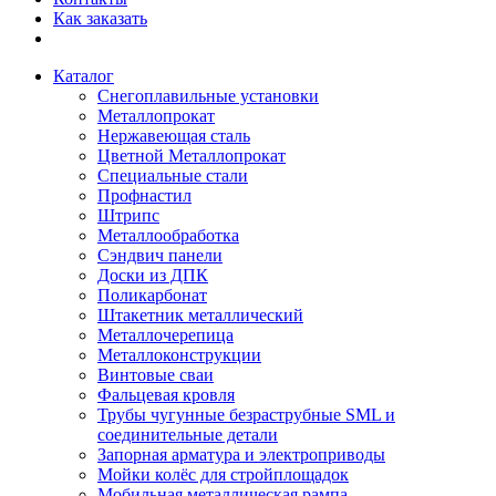
Как заказать
Каталог
Снегоплавильные установки
Металлопрокат
Нержавеющая сталь
Цветной Металлопрокат
Специальные стали
Профнастил
Штрипс
Металлообработка
Сэндвич панели
Доски из ДПК
Поликарбонат
Штакетник металлический
Металлочерепица
Металлоконструкции
Винтовые сваи
Фальцевая кровля
Трубы чугунные безраструбные SML и
соединительные детали
Запорная арматура и электроприводы
Мойки колёс для стройплощадок
Мобильная металлическая рампа