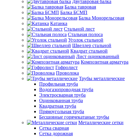
Двутавровая балка
Балка тавровая
Балка БСМП
Балка Монорельсовая
Катанка
Стальной лист
Стальная полоса
Уголок стальной
Швеллер стальной
Квадрат стальной
Лист оцинкованный
Композитная арматура
Гофролист
Проволока
Трубы металлические
Профильная труба
Водогазопроводная труба
Электросварная труба
Оцинкованная труба
Квадратная труба
Прямоугольная труба
Бесшовные горячекатаные трубы
Металлические сетки
Сетка сварная
Сетка дорожная