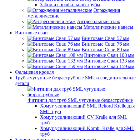
Забор из профильной трубы
Ограждения
металлические
Антресольный этаж
Металлические навесы
Винтовые сваи
Винтовые Сваи 57 мм
Винтовые Сваи 76 мм
Винтовые Сваи 89 мм
Винтовые Сваи 108 мм
Винтовые Сваи 133 мм
Винтовые Сваи 159 мм
Фальцевая кровля
Трубы чугунные безраструбные SML и соединительные
детали
Фитинги для труб SML чугунные безраструбные
Хомут усиливающий SML Rekord Kralle для
SML труб
Хомут усиливающий CV Kralle для SML
труб
Хомут усиливающий Kombi-Kralle для SML
труб
Запорная арматура и электроприводы