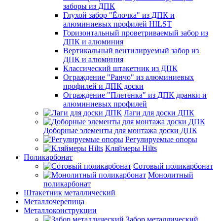
заборы из ДПК
Глухой забор "Ёлочка" из ДПК и
алюминиевых профилей HILST
Горизонтальный проветриваемый забор из
ДПК и алюминия
Вертикальный вентилируемый забор из
ДПК и алюминия
Классический штакетник из ДПК
Ограждение "Ранчо" из алюминиевых
профилей и ДПК доски
Ограждение "Плетенка" из ДПК дранки и
алюминиевых профилей
Лаги для доски ДПК
Доборные элементы для монтажа доски ДПК
Регулируемые опоры
Кляймеры Hilts
Поликарбонат
Сотовый поликарбонат
Монолитный
поликарбонат
Штакетник металлический
Металлочерепица
Металлоконструкции
Забор металлический