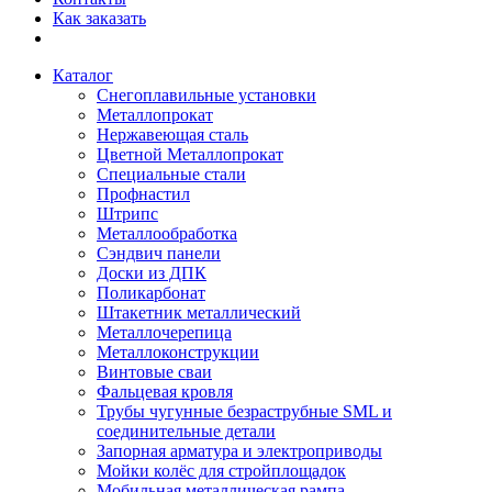
Как заказать
Каталог
Снегоплавильные установки
Металлопрокат
Нержавеющая сталь
Цветной Металлопрокат
Специальные стали
Профнастил
Штрипс
Металлообработка
Сэндвич панели
Доски из ДПК
Поликарбонат
Штакетник металлический
Металлочерепица
Металлоконструкции
Винтовые сваи
Фальцевая кровля
Трубы чугунные безраструбные SML и
соединительные детали
Запорная арматура и электроприводы
Мойки колёс для стройплощадок
Мобильная металлическая рампа