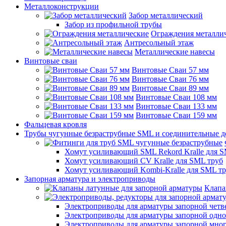
Металлоконструкции
Забор металлический
Забор из профильной трубы
Ограждения металли
Антресольный этаж
Металлические навесы
Винтовые сваи
Винтовые Сваи 57 мм
Винтовые Сваи 76 мм
Винтовые Сваи 89 мм
Винтовые Сваи 108 мм
Винтовые Сваи 133 мм
Винтовые Сваи 159 мм
Фальцевая кровля
Трубы чугунные безраструбные SML и соединительные д
Хомут усиливающий SML Rekord Kralle для S
Хомут усиливающий CV Kralle для SML труб
Хомут усиливающий Kombi-Kralle для SML т
Запорная арматура и электроприводы
Клапа
Электроприводы для арматуры запорной четв
Электроприводы для арматуры запорной одн
Электроприводы для арматуры запорной мно