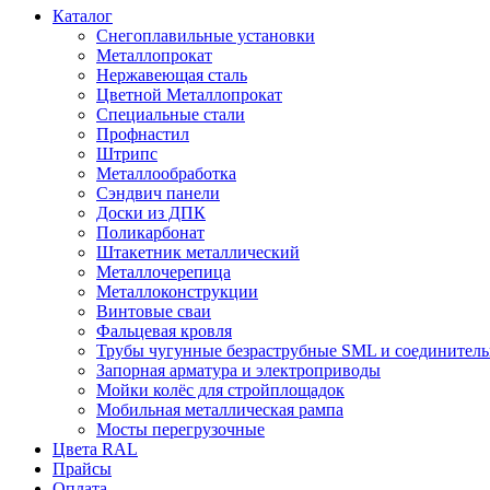
Каталог
Снегоплавильные установки
Металлопрокат
Нержавеющая сталь
Цветной Металлопрокат
Специальные стали
Профнастил
Штрипс
Металлообработка
Сэндвич панели
Доски из ДПК
Поликарбонат
Штакетник металлический
Металлочерепица
Металлоконструкции
Винтовые сваи
Фальцевая кровля
Трубы чугунные безраструбные SML и соединитель
Запорная арматура и электроприводы
Мойки колёс для стройплощадок
Мобильная металлическая рампа
Мосты перегрузочные
Цвета RAL
Прайсы
Оплата