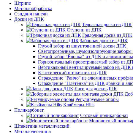
Штрипс
Металлообработка
Сэндвич панели
Доски из ДПК
Террасная доска из ДПК
Ступени из ДПК
Грядочная доска из ДПК
Заборная доска из ДПК
Глухой забор из шпунтованной доски ДПК
Светопрозрачные, шумоизолирующие заборы
Глухой забор "Ёлочка" из ДПК и алюминиев
Горизонтальный проветриваемый забор из Д
Вертикальный вентилируемый забор из ДПК
Классический штакетник из ДПК
Ограждение "Ранчо" из алюминиевых профил
Ограждение "Плетенка" из ДПК дранки и а
Лаги для доски ДПК
Доб
Регулируемые опоры
Кляймеры Hilts
Поликарбонат
Сотовый поликарбонат
Монолитный полика
Штакетник металлический
Металлочерепица