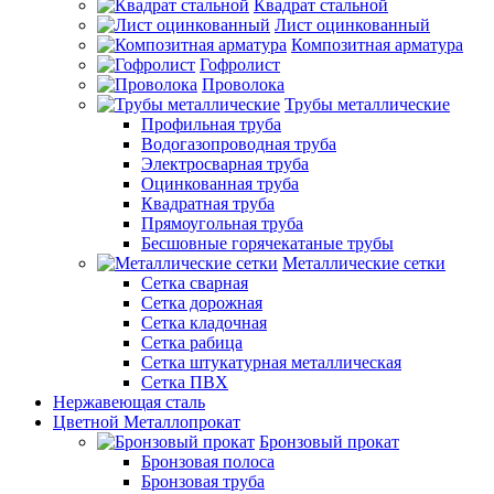
Квадрат стальной
Лист оцинкованный
Композитная арматура
Гофролист
Проволока
Трубы металлические
Профильная труба
Водогазопроводная труба
Электросварная труба
Оцинкованная труба
Квадратная труба
Прямоугольная труба
Бесшовные горячекатаные трубы
Металлические сетки
Сетка сварная
Сетка дорожная
Сетка кладочная
Сетка рабица
Сетка штукатурная металлическая
Сетка ПВХ
Нержавеющая сталь
Цветной Металлопрокат
Бронзовый прокат
Бронзовая полоса
Бронзовая труба