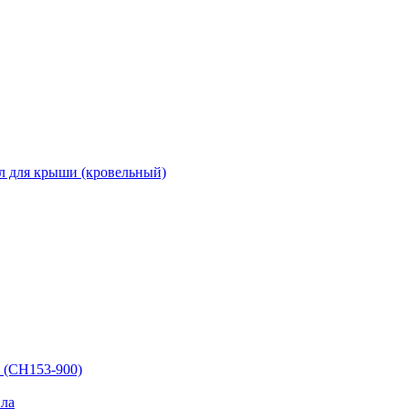
л для крыши (кровельный)
 (СН153-900)
ла