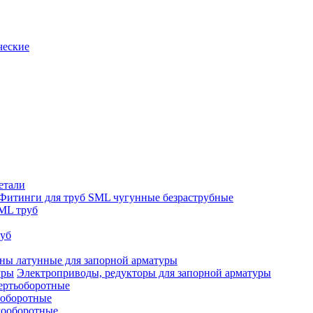
ческие
етали
Фитинги для труб SML чугунные безраструбные
ML труб
руб
ны латунные для запорной арматуры
Электроприводы, редукторы для запорной арматуры
ертьоборотные
ооборотные
гооборотные