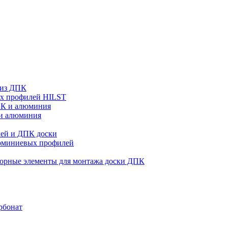
 из ДПК
ых профилей HILST
ПК и алюминия
 и алюминия
ей и ДПК доски
люминиевых профилей
орные элементы для монтажа доски ДПК
рбонат