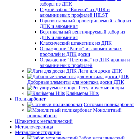
заборы из ДПК
Глухой забор "Ёлочка" из ДПК и
алюминиевых профилей HILST
Горизонтальный проветриваемый забор из
ДПК и алюминия
Вертикальный вентилируемый забор из
ДПК и алюминия
Классический штакетник из ДПК
Ограждение "Ранчо" из алюминиевых
профилей и ДПК доски
Ограждение "Плетенка" из ДПК дранки и
алюминиевых профилей
Лаги для доски ДПК
Доборные элементы для монтажа доски ДПК
Регулируемые опоры
Кляймеры Hilts
Поликарбонат
Сотовый поликарбонат
Монолитный
поликарбонат
Штакетник металлический
Металлочерепица
Металлоконструкции
Забор металлический