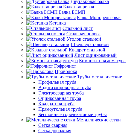
Двутавровая балка
Балка тавровая
Балка БСМП
Балка Монорельсовая
Катанка
Стальной лист
Стальная полоса
Уголок стальной
Швеллер стальной
Квадрат стальной
Лист оцинкованный
Композитная арматура
Гофролист
Проволока
Трубы металлические
Профильная труба
Водогазопроводная труба
Электросварная труба
Оцинкованная труба
Квадратная труба
Прямоугольная труба
Бесшовные горячекатаные трубы
Металлические сетки
Сетка сварная
Сетка дорожная