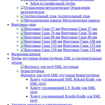
Забор из профильной трубы
Ограждения
металлические
Антресольный этаж
Металлические навесы
Винтовые сваи
Винтовые Сваи 57 мм
Винтовые Сваи 76 мм
Винтовые Сваи 89 мм
Винтовые Сваи 108 мм
Винтовые Сваи 133 мм
Винтовые Сваи 159 мм
Фальцевая кровля
Трубы чугунные безраструбные SML и соединительные
детали
Фитинги для труб SML чугунные безраструбные
Хомут усиливающий SML Rekord Kralle для
SML труб
Хомут усиливающий CV Kralle для SML
труб
Хомут усиливающий Kombi-Kralle для SML
труб
Запорная арматура и электроприводы