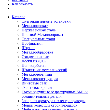
Как заказать
Каталог
Снегоплавильные установки
Металлопрокат
Нержавеющая сталь
Цветной Металлопрокат
Специальные стали
Профнастил
Штрипс
Металлообработка
Сэндвич панели
Доски из ДПК
Поликарбонат
Штакетник металлический
Металлочерепица
Металлоконструкции
Винтовые сваи
Фальцевая кровля
Трубы чугунные безраструбные SML и
соединительные детали
Запорная арматура и электроприводы
Мойки колёс для стройплощадок
Мобильная металлическая рампа