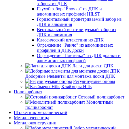
заборы из ДПК
Глухой забор "Ёлочка" из ДПК и
алюминиевых профилей HILST
Горизонтальный проветриваемый забор из
ДПК и алюминия
Вертикальный вентилируемый забор из
ДПК и алюминия
Классический штакетник из ДПК
Ограждение "Ранчо" из алюминиевых
профилей и ДПК доски
Ограждение "Плетенка" из ДПК дранки и
алюминиевых профилей
Лаги для доски ДПК
Доборные элементы для монтажа доски ДПК
Регулируемые опоры
Кляймеры Hilts
Поликарбонат
Сотовый поликарбонат
Монолитный
поликарбонат
Штакетник металлический
Металлочерепица
Металлоконструкции
Забор металлический