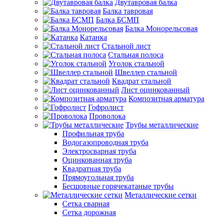
Двутавровая балка
Балка тавровая
Балка БСМП
Балка Монорельсовая
Катанка
Стальной лист
Стальная полоса
Уголок стальной
Швеллер стальной
Квадрат стальной
Лист оцинкованный
Композитная арматура
Гофролист
Проволока
Трубы металлические
Профильная труба
Водогазопроводная труба
Электросварная труба
Оцинкованная труба
Квадратная труба
Прямоугольная труба
Бесшовные горячекатаные трубы
Металлические сетки
Сетка сварная
Сетка дорожная