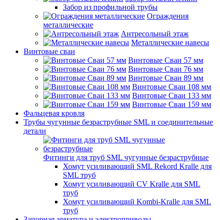
Забор из профильной трубы
Ограждения
металлические
Антресольный этаж
Металлические навесы
Винтовые сваи
Винтовые Сваи 57 мм
Винтовые Сваи 76 мм
Винтовые Сваи 89 мм
Винтовые Сваи 108 мм
Винтовые Сваи 133 мм
Винтовые Сваи 159 мм
Фальцевая кровля
Трубы чугунные безраструбные SML и соединительные
детали
Фитинги для труб SML чугунные безраструбные
Хомут усиливающий SML Rekord Kralle для
SML труб
Хомут усиливающий CV Kralle для SML
труб
Хомут усиливающий Kombi-Kralle для SML
труб
Запорная арматура и электроприводы