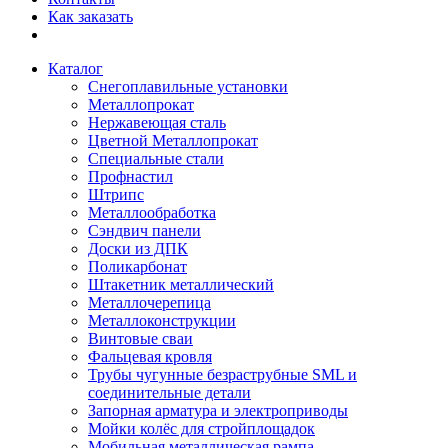
Как заказать
Каталог
Снегоплавильные установки
Металлопрокат
Нержавеющая сталь
Цветной Металлопрокат
Специальные стали
Профнастил
Штрипс
Металлообработка
Сэндвич панели
Доски из ДПК
Поликарбонат
Штакетник металлический
Металлочерепица
Металлоконструкции
Винтовые сваи
Фальцевая кровля
Трубы чугунные безраструбные SML и
соединительные детали
Запорная арматура и электроприводы
Мойки колёс для стройплощадок
Мобильная металлическая рампа