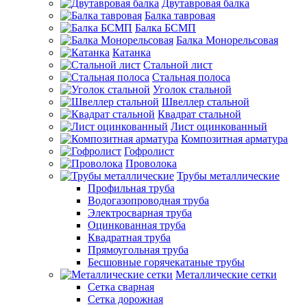
Двутавровая балка
Балка тавровая
Балка БСМП
Балка Монорельсовая
Катанка
Стальной лист
Стальная полоса
Уголок стальной
Швеллер стальной
Квадрат стальной
Лист оцинкованный
Композитная арматура
Гофролист
Проволока
Трубы металлические
Профильная труба
Водогазопроводная труба
Электросварная труба
Оцинкованная труба
Квадратная труба
Прямоугольная труба
Бесшовные горячекатаные трубы
Металлические сетки
Сетка сварная
Сетка дорожная