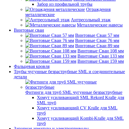
Забор из профильной трубы
Ограждения
металлические
Антресольный этаж
Металлические навесы
Винтовые сваи
Винтовые Сваи 57 мм
Винтовые Сваи 76 мм
Винтовые Сваи 89 мм
Винтовые Сваи 108 мм
Винтовые Сваи 133 мм
Винтовые Сваи 159 мм
Фальцевая кровля
Трубы чугунные безраструбные SML и соединительные
детали
Фитинги для труб SML чугунные безраструбные
Хомут усиливающий SML Rekord Kralle для
SML труб
Хомут усиливающий CV Kralle для SML
труб
Хомут усиливающий Kombi-Kralle для SML
труб
Запорная арматура и электроприводы