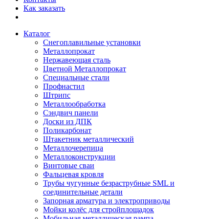
Как заказать
Каталог
Снегоплавильные установки
Металлопрокат
Нержавеющая сталь
Цветной Металлопрокат
Специальные стали
Профнастил
Штрипс
Металлообработка
Сэндвич панели
Доски из ДПК
Поликарбонат
Штакетник металлический
Металлочерепица
Металлоконструкции
Винтовые сваи
Фальцевая кровля
Трубы чугунные безраструбные SML и
соединительные детали
Запорная арматура и электроприводы
Мойки колёс для стройплощадок
Мобильная металлическая рампа