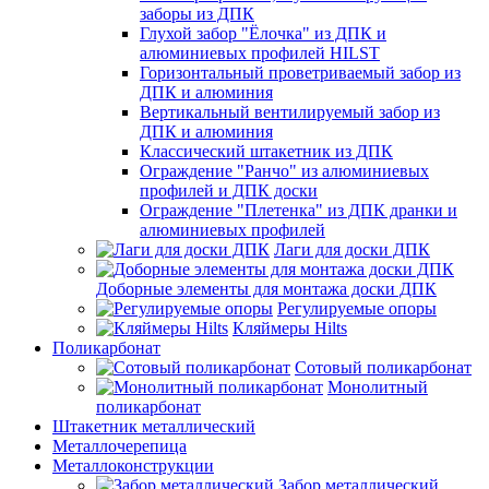
заборы из ДПК
Глухой забор "Ёлочка" из ДПК и
алюминиевых профилей HILST
Горизонтальный проветриваемый забор из
ДПК и алюминия
Вертикальный вентилируемый забор из
ДПК и алюминия
Классический штакетник из ДПК
Ограждение "Ранчо" из алюминиевых
профилей и ДПК доски
Ограждение "Плетенка" из ДПК дранки и
алюминиевых профилей
Лаги для доски ДПК
Доборные элементы для монтажа доски ДПК
Регулируемые опоры
Кляймеры Hilts
Поликарбонат
Сотовый поликарбонат
Монолитный
поликарбонат
Штакетник металлический
Металлочерепица
Металлоконструкции
Забор металлический